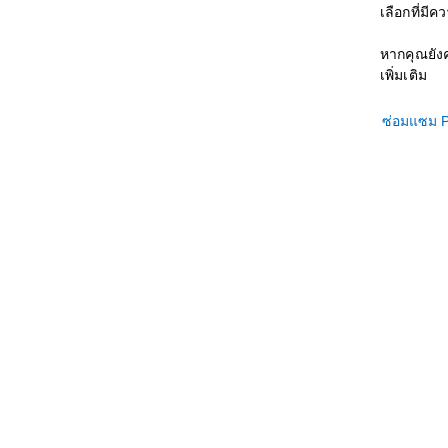
เลือกที่มี
หากคุณยังค
เพิ่มเติม
ซ่อมแซม P