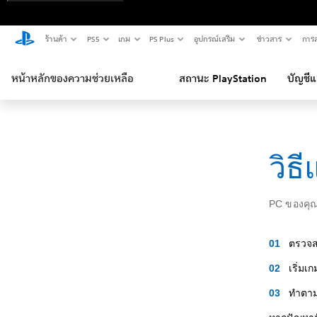
ร้านค้า
PS5
เกม
PS Plus
อุปกรณ์เสริม
ข่าวสาร
การส
หน้าหลักของความช่วยเหลือ
สถานะ PlayStation
บัญชี
วิธ
PC ของคุณ
ตรวจสอ
เริ่มเก
ทำตาม