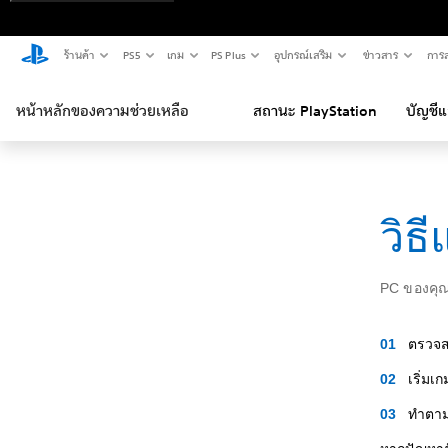
ร้านค้า
PS5
เกม
PS Plus
อุปกรณ์เสริม
ข่าวสาร
การส
หน้าหลักของความช่วยเหลือ
สถานะ PlayStation
บัญชี
วิธ
PC ของคุณ
ตรวจสอ
เริ่มเก
ทำตาม