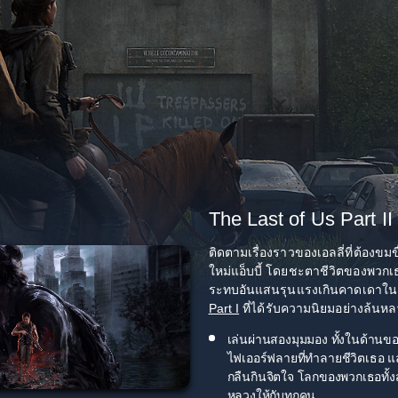
The Last of Us Part I
ติดตามเรื่องราวของเอลลี่ที่ต้อง
ใหม่แอ็บบี้ โดยชะตาชีวิตของพวก
ระทบอันแสนรุนแรงเกินคาดเดาใ
Part I
ที่ได้รับความนิยมอย่างล้นห
เล่นผ่านสองมุมมอง ทั้งในด้านของ
ไฟเออร์ฟลายที่ทำลายชีวิตเธอ และ
กลืนกินจิตใจ โลกของพวกเธอทั้
หลวงให้กับทุกคน