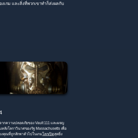
องเกม และสิ่งที่พวกเขาทำก็ส่งผลกับ
4
จากความปลอดภัยของ Vault 111 และผจญ
หลังโลกาวินาศของรัฐ Massachusetts เพื่อ
งคุณที่ถูกลักพาตัวไปในเกม
โลกเปิด
สุดยิ่ง