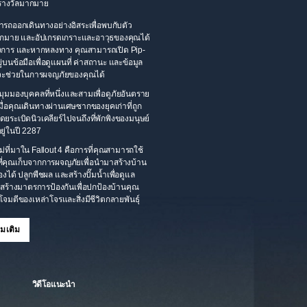
ับรางวัลมากมาย
รถออกเดินทางอย่างอิสระเพื่อพบกับตัว
กมาย และอัปเกรดเกราะและอาวุธของคุณได้
งการ และหากหลงทาง คุณสามารถเปิด Pip-
ยู่บนข้อมือเพื่อดูแผนที่ ค่าสถานะ และข้อมูล
ี่จะช่วยในการผจญภัยของคุณได้
นมุมมองบุคคลที่หนึ่งและสามเพื่อดูภัยอันตราย
มื่อคุณเดินทางผ่านเศษซากของยุคเก่าที่ถูก
ยระเบิดนิวเคลียร์ไปจนถึงที่พักพิงของมนุษย์
อยู่ในปี 2287
่ที่มาใน Fallout 4 คือการที่คุณสามารถใช้
บที่คุณเก็บจากการผจญภัยเพื่อนำมาสร้างบ้าน
งได้ ปลูกพืชผล และสร้างปั๊มน้ำเพื่อดูแล
 สร้างมาตรการป้องกันเพื่อปกป้องบ้านคุณ
จมตีของเหล่าโจรและสิ่งมีชีวิตกลายพันธุ์
ิ่มเติม
วิดีโอแนะนำ