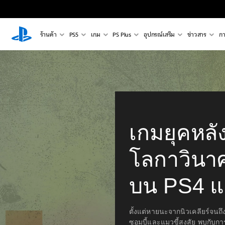
ร้านค้า
PS5
เกม
PS Plus
อุปกรณ์เสริม
ข่าวสาร
กา
เกมยุคหลั
โลกาวินาศที
บน PS4 แ
ตั้งแต่หายนะจากนิวเคลียร์จน
ซอมบี้และแมวขี้สงสัย พบกับ