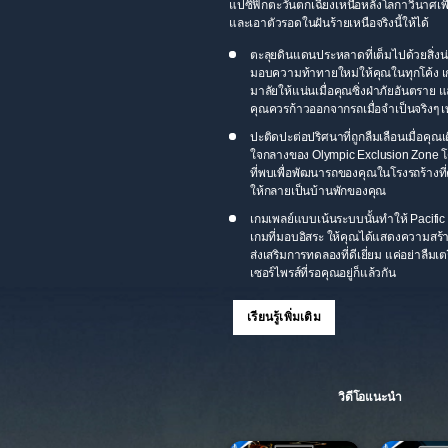
แปซิฟิกตะวันตกเฉียงเหนือหลังโลกาวินาศเพื
และเอาตัวรอดในฝันร้ายเหนือจริงนี้ให้ได้
ตะลุยดินแดนประหลาดที่เต็มไปด้วยสิ่งน่
มอบความท้าทายใหม่ให้คุณในทุกโค้ง 
มาลัยให้แน่นเมื่อคุณซิ่งฝ่าภัยอันตราย แ
คุณควรก้าวออกจากรถเมื่อจำเป็นจริงๆ เท
ปะติดปะต่อปริศนาที่ถูกลืมเลือนเมื่อคุณเด
ใจกลางของ Olympic Exclusion Zone โ
ที่พบเพื่อพัฒนารถของคุณในโรงรถร้างที่
ให้กลายเป็นบ้านพักของคุณ
เกมเพลย์แบบเน้นระบบนั้นทำให้ Pacific 
เกมที่มอบอิสระ ให้คุณได้แสดงความสร้
ส่งเสริมการทดลองที่ดีเยี่ยม แค่อย่าลืม
เซอร์ไพรส์ที่รอคุณอยู่ก็แล้วกัน
เรียนรู้เพิ่มเติม
วิดีโอแนะนำ