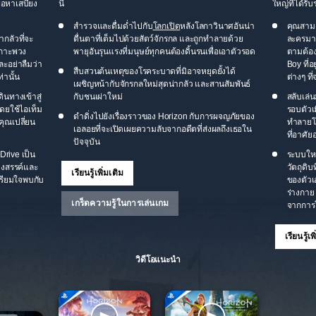
่อหาเสบียง
นี้
ใหญ่ที่ได้ร
สำรวจและดื่มด่ำไปกับ
โลกเปิด
หลังโลกาวินาศอันน่า
คุณสามา
ากลัวที่จะ
ตื่นตาที่เต็มไปด้วยสัตว์จักรกล และถูกทำลายด้วย
ละครมา
เกาะพวง
พายุอันรุนแรงที่มนุษย์ทุกคนต้องดิ้นรนเพื่อเอาตัวรอด
ตามต้อ
ละอย่าลืมว่า
Boy ที่อ
สืบสวนต้นเหตุของโรคระบาดที่มิอาจหยุดยั้งได้
่านั้น
ต่างๆ ท
เผชิญหน้ากับจักรกลใหม่สุดน่ากลัว และสานสัมพันธ์
ินทางเข้าสู่
กับชนเผ่าใหม่
สลับเล่
ดยใช้ไอเท็ม
รอบตัวเ
ดำดิ่งไปยังเรื่องราวของ Horizon กับการผจญภัยของ
คุณเปลี่ยน
ทำลายโด
เอลอยที่จะเปิดเผยความลับจากอดีตที่ส่งผลถึงเธอใน
ที่อาศัย
ปัจจุบัน
Drive เป็น
ระบบใหม
างสรรค์และ
วัตถุดิ
เรียนรู้เพิ่มเติม
เตรียมใจพบกับ
ของตัวเอ
ร่างกาย
เกร็ดความรู้ในการเล่นเกม
จากการโ
เรียนรู้เพ
วิดีโอแนะนำ