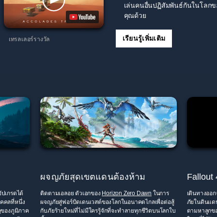
เล่นคนอื่นปฏิสัมพันธ์กันในโลกข
คุณด้วย
เรียนรู้เพิ่มเติม
เทรลเลอร์รางวัล
ผจญภัยสุดเขตแดนต้องห้าม
Fallout 
อัปเกรดได้
ติดตามเอลอย ตัวเอกของ
Horizon Zero Dawn
ในการ
เดินทางออก
คลที่หนึ่ง
ผจญภัยสู่ฟอร์บิดเดนเวสต์ของโลกในอนาคตไกลเพื่อต่อสู้
ภัยในดินแดน
อ
ของภูมิภาค
กับภัยร้ายใหม่ที่ไม่มีใครรู้จักที่จะทำลายทุกชีวิตบนโลกใบ
ตามหาลูกขอ