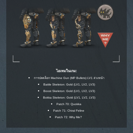
ไอเทมในเกม:
การปลดล็อก Machine Gun (MP Bullets) LV1 ล่วงหน้า
Battle Skeleton: Gold (LV1, LV2, LV3)
Boost Skeleton: Gold (LV1, LV2, LV3)
Bokka Skeleton: Gold (LV1, LV2, LV3)
Patch 70: Quokka
Patch 71: Chiral Feline
Patch 72: Why Me?