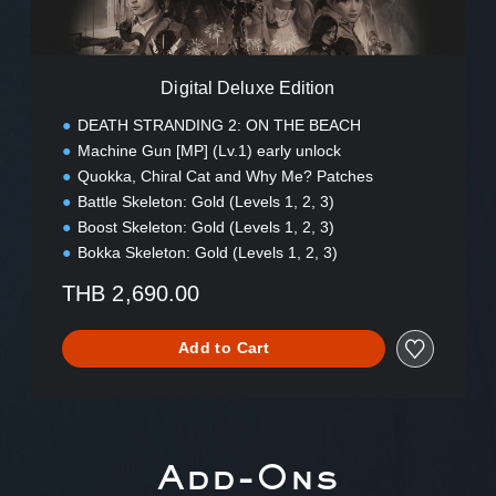
l
u
x
e
Digital Deluxe Edition
E
d
DEATH STRANDING 2: ON THE BEACH
i
Machine Gun [MP] (Lv.1) early unlock
t
Quokka, Chiral Cat and Why Me? Patches
i
o
Battle Skeleton: Gold (Levels 1, 2, 3)
n
Boost Skeleton: Gold (Levels 1, 2, 3)
Bokka Skeleton: Gold (Levels 1, 2, 3)
THB 2,690.00
Add to Cart
Add-Ons