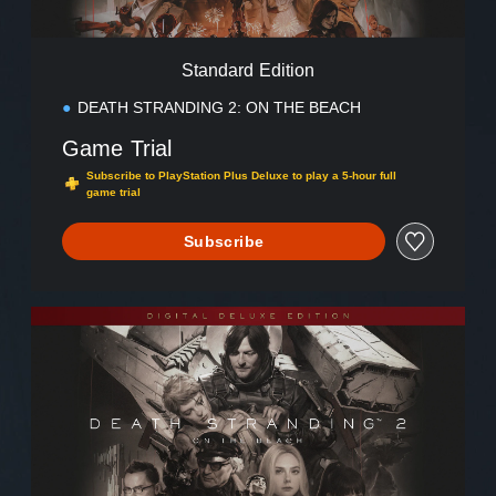
i
t
i
Standard Edition
o
n
DEATH STRANDING 2: ON THE BEACH
Game Trial
Subscribe to PlayStation Plus Deluxe to play a 5-hour full
game trial
Subscribe
D
i
g
i
t
a
l
D
e