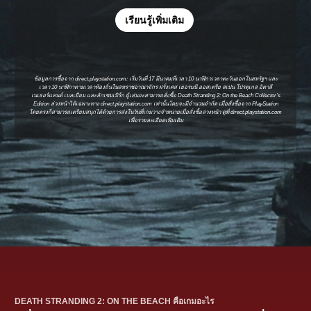
เรียนรู้เพิ่มเติม
ข้อมูลการซื้อจาก direct.playstation.com: เริ่มวันที่ 17 มีนาคมที่เวลา 10 นาฬิกาเวลาตะวันออกในสหรัฐฯ และ
เวลา 10 นาฬิกาตามเวลาท้องถิ่นในสหราชอาณาจักร ฝรั่งเศส เยอรมนี ออสเตรีย สเปน โปรตุเกส อิตาลี
เนเธอร์แลนด์ เบลเยียม และลักเซมเบิร์ก ผู้เล่นจะสามารถสั่งซื้อ Death Stranding 2: On the Beach Collector’s
Edition ล่วงหน้าได้เฉพาะทาง
direct.playstation.com
เท่านั้นโดยจะมีจำนวนจำกัด เมื่อสั่งซื้อจาก PlayStation
โดยตรงก็สามารถเตรียมสนุกได้ด้วยการส่งในวันที่เกมวางจำหน่ายเมื่อสั่งซื้อล่วงหน้า ดูที่
direct.playstation.com
เพื่อรายละเอียดเพิ่มเติม
DEATH STRANDING 2: ON THE BEACH คือเกมอะไร