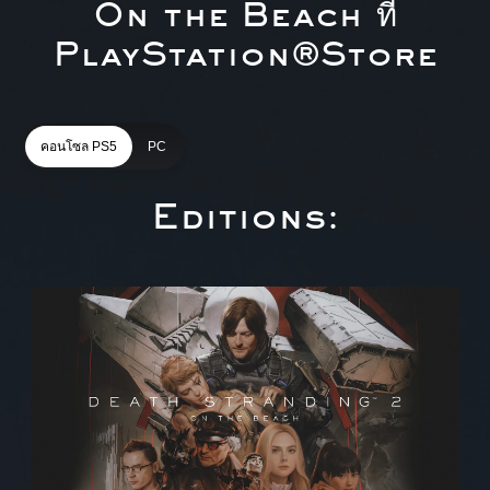
On the Beach ที่
PlayStation®Store
คอนโซล PS5
PC
Editions:
S
t
a
n
d
a
r
d
E
d