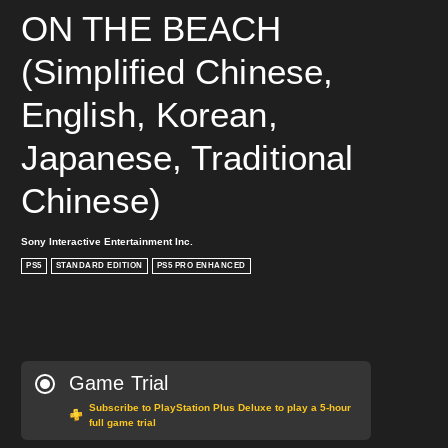
ON THE BEACH 
(Simplified Chinese, 
English, Korean, 
Japanese, Traditional 
Chinese)
Sony Interactive Entertainment Inc.
PS5
STANDARD EDITION
PS5 PRO ENHANCED
Game Trial
Subscribe to PlayStation Plus Deluxe to play a 5-hour
full game trial