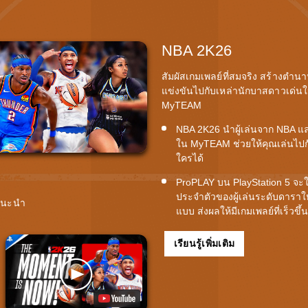
NBA 2K26
สัมผัสเกมเพลย์ที่สมจริง สร้าง
แข่งขันไปกับเหล่านักบาสดาวเด่
MyTEAM
NBA 2K26 นำผู้เล่นจาก NBA แ
ใน MyTEAM ช่วยให้คุณเล่นไปกั
ใครได้
ProPLAY บน PlayStation 5 จะใช
ประจำตัวของผู้เล่นระดับดาราให
อแนะนำ
แบบ ส่งผลให้มีเกมเพลย์ที่เร็วขึ้น
เรียนรู้เพิ่มเติม