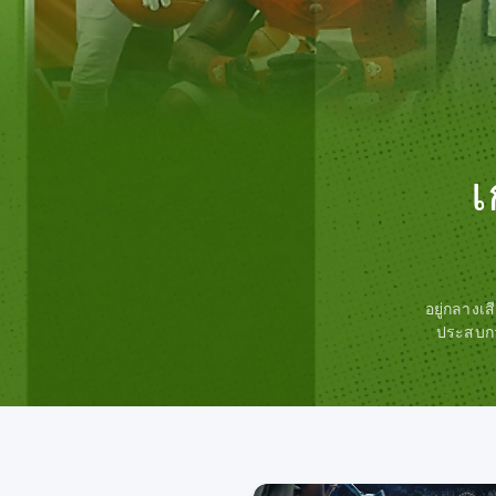
เ
อยู่กลางเ
ประสบกา