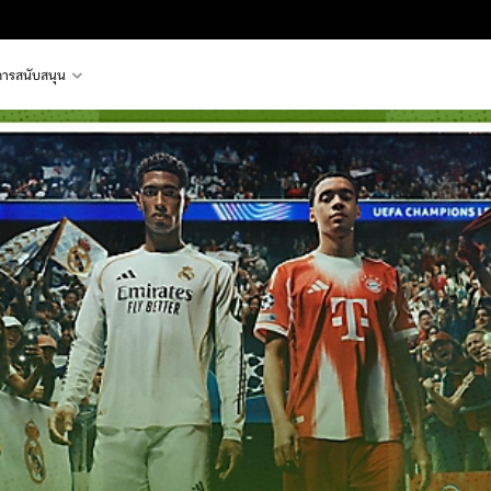
การสนับสนุน