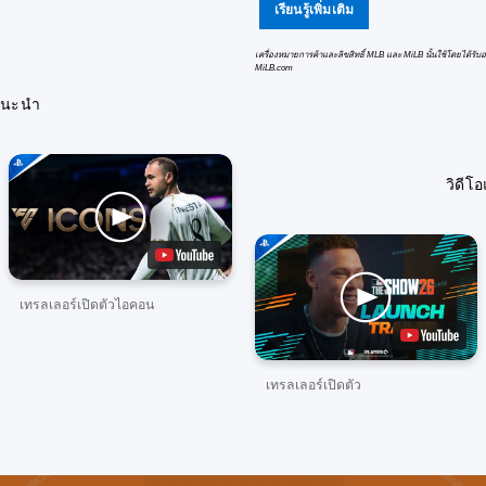
เรียนรู้เพิ่มเติม
เครื่องหมายการค้าและลิขสิทธิ์ MLB และ MiLB นั้นใช้โดยได้ร
MiLB.com
อแนะนำ
วิดีโ
เทรลเลอร์เปิดตัวไอคอน
เทรลเลอร์เปิดตัว