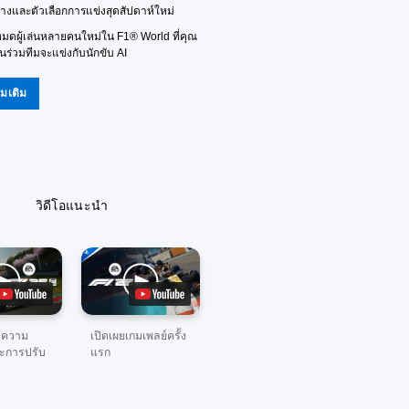
งและตัวเลือกการแข่งสุดสัปดาห์ใหม่
หมดผู้เล่นหลายคนใหม่ใน F1® World ที่คุณ
อนร่วมทีมจะแข่งกับนักขับ AI
ิ่มเติม
วิดีโอแนะนำ
์ความ
เปิดเผยเกมเพลย์ครั้ง
ะการปรับ
แรก