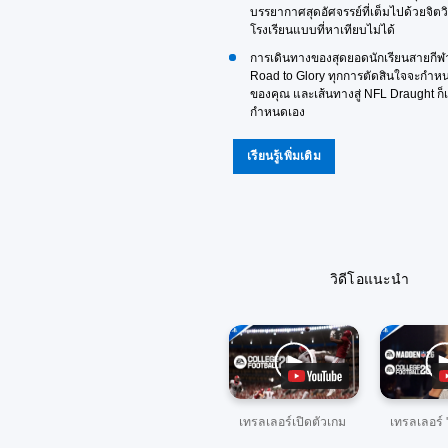
บรรยากาศสุดอัศจรรย์ที่เต็มไปด้วยจ
โรงเรียนแบบที่หาเทียบไม่ได้
การเดินทางของสุดยอดนักเรียนสายกีฬาเ
Road to Glory ทุกการตัดสินใจจะกำ
ของคุณ และเส้นทางสู่ NFL Draught ก็เป็
กำหนดเอง
เรียนรู้เพิ่มเติม
วิดีโอแนะนำ
เทรลเลอร์เปิดตัวเกม
เทรลเลอร์ 