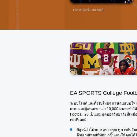
เทรลเลอร์เกมเพลย์
EA SPORTS College Footb
ระบบโจมตีและตั้งรับใหม่ๆ การเล่นแบบใหม
แบบ และผู้เล่นมากกว่า 10,000 คนจะทำให้
Football 26 เป็นเกมฟุตบอลวิทยาลัยที่เหมือน
เท่าที่เคยมี
พิสูจน์ว่าโปรแกรมของคุณ คู่ควรกับอันด
ด้วยเกมเพลย์ที่พัฒนาขึ้นและให้คุณได้ด