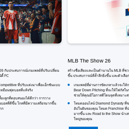
MLB The Show 26
 กับประสบการณ์เกมเพลย์ที่ปรับเปลี่ยน
สร้างชื่อเสียงและเป็นตำนานใน MLB ที่ชวนด
ตี้ FC
ขึ้น ประสบการณ์ที่ล้ำลึกยิ่งขึ้น และตัวเลื
mpetitive ที่ปรับแต่งมาเพื่อแอ็กชันแบบ
เกมเพลย์ที่ผ่านการขัดเกลาแล้วจะให
กเหมือนฟุตบอลที่แท้จริง
Bear Down Pitching ที่จะให้โฟกัสในช
ช่วยให้คุณมีโอกาสตีโดนจุดที่เหมาะสม
้ยงลูกที่ตอบสนองได้ดีกว่า การวาง
อลที่ดีขึ้น โกลที่มีความเสถียรมากขึ้น
โหมดออนไลน์ Diamond Dynasty ที่ข
าก
อัปในฝันของคุณ โหมด Franchise ที่ปรั
มากขึ้น และ Road to the Show นำเสนอว
ใหญ่ของคุณ