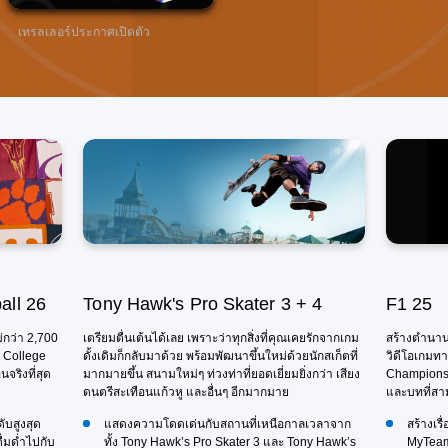
เทรลเลอร์ประกาศเปิดตัว
all 26
Tony Hawk's Pro Skater 3 + 4
F1 25
่กว่า 2,700
เตรียมตื่นเต้นได้เลย เพราะว่าทุกสิ่งที่คุณเคยรักจากเกม
สร้างตำนา
 College
ดั้งเดิมก็กลับมาด้วย พร้อมพัฒนาขึ้นใหม่ด้วยนักสเก็ตที่
วิดีโอเกมท
จริงที่สุด
มากมายขึ้น สนามใหม่ๆ ท่วงท่าที่ยอดเยี่ยมยิ่งกว่า เสียง
Championsh
ดนตรีสะเทือนแก้วหู และอื่นๆ อีกมากมาย
และบทที่สาม
ับสูงสุด
แสดงความโดดเด่นกับสถานที่เหนือกาลเวลาจาก
สร้างเร
ื่มด่ำไปกับ
ทั้ง Tony Hawk’s Pro Skater 3 และ Tony Hawk’s
MyTeam