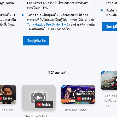
ิตวิญญาณของ
Pro Skater 4 ที่สร้างขึ้นใหม่อย่างสมจริงสำหรับ
เฉพาะทา
คอนโซลยุคใหม่
สัมผัสโ
ริ่มที่โหมด
ไม่ว่าคุณจะเป็นผู้เล่นใหม่หรือเก่าของซีรีส์ การ
และเพื่
หนดสายอาชีพ
ควบคุมที่ลื่นไหลและเรียนรู้ได้ง่ายจาก (ที่นำมาจาก
นสิ่งที่คุณ
Tony Hawk’s Pro Skater 1 + 2
) จะช่วยให้คุณสเก็ต
เรียนรู้เพ
ได้เหมือนมือโปรได้อย่างรวดเร็ว
เรียนรู้เพิ่มเติม
วิดีโอแนะนำ
เทรลเลอร
สมจริงแล
แต่ง
'The Call'
เทรลเลอร์เปิดตัว
The Shred's Not