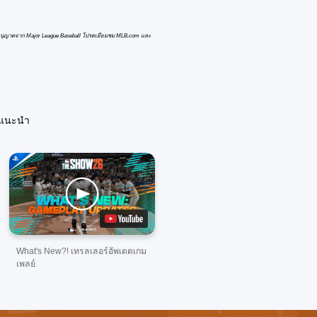
ับอนุญาตจาก Major League Baseball โปรดเยี่ยมชม MLB.com และ
อแนะนำ
What's New?! เทรลเลอร์อัพเดตเกม
เพลย์