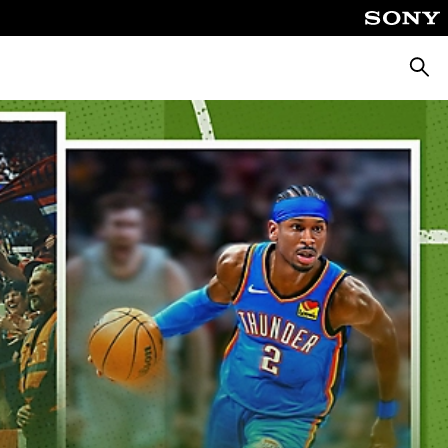
ค้นหา