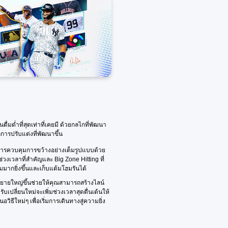
ื่มด่ำที่สุดเท่าที่เคยมี ด้วยกลไกที่พัฒนา
อกการปรับแต่งที่พัฒนาขึ้น
้การควบคุมการขว้างอย่างเต็มรูปแบบด้วย
่วงเวลาที่สำคัญและ Big Zone Hitting ที่
มากยิ่งขึ้นและเก็บแต้มโฮมรันได้
ยายใหญ่ขึ้นช่วยให้คุณสามารถสร้างไลน์
บเปลี่ยนใหม่จะเพิ่มช่วงเวลาสุดตื่นเต้นให้
ิธีใหม่ๆ เพื่อเริ่มการเดินทางสู่ความยิ่ง