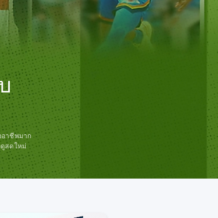
ับ
ืออาชีพมาก
ดูสดใหม่