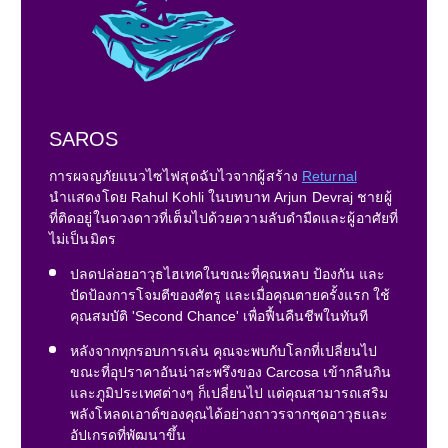
SAROS
การผจญภัยแนวไซไฟสุดฉับไวจากผู้สร้าง
Returnal
นำแสดงโดย Rahul Kohli ในบทบาท Arjun Devraj ชายผู้
ที่ติดอยู่ในดวงดาวที่เต็มไปด้วยความลับดำมืดและผู้อาศัยที่
ไม่เป็นมิตร
ปลดปล่อยอาวุธไฮเทคในขณะที่คุณหลบ ป้องกัน และ
ปัดป้องการโจมตีของศัตรู และเมื่อคุณตายครั้งแรก ใช้
คุณสมบัติ 'Second Chance' เพื่อฟื้นคืนชีพในทันที
หลังจากทุกรอบการเล่น คุณจะพบกับโลกที่เปลี่ยนไป
ขณะที่อุปราคาอันน่าสะพรึงของ Carcosa เข้ากลืนกิน
และภูมิประเทศต่างๆ ก็เปลี่ยนไป แต่คุณสามารถเสริม
พลังโหลดเอาต์ของคุณได้อย่างถาวรจากชุดอาวุธและ
อัปเกรดที่พัฒนาขึ้น