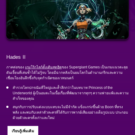
Hades II
ภาคต่อของ
เกมโร้กไลก์ดั้งเดิมสุดฮิต
ของ Supergiant Games เป็นเกมแนวตะลุย
ดันเจี้ยนที่เล่นซ้ำได้ไม่รู้จบ โดยมีฉากหลังเป็นยมโลกในตำนานกรีกและความ
เชื่อมโยงอันลึกซึ้งกับจุดกำเนิดของเวทมนตร์
สำรวจโลกปกรณัมที่ใหญ่และล้ำลึกกว่าในบทบาท Princess of the
Underworld ผู้เป็นอมตะในเนื้อเรื่องที่พัฒนาจากทุกๆ ความพ่ายแพ้และความ
สำเร็จของคุณ
สนุกกับการปรับแต่งแบบแทบจะไม่มีจำกัด แข็งแกร่งขึ้นด้วย Boon ที่ทรง
พลัง และพบกับเหล่าตัวละครที่ได้รับการพากย์เสียงอย่างเต็มรูปแบบ ประกอบ
ด้วยตัวละครทั้งเก่าและใหม่
เรียนรู้เพิ่มเติม