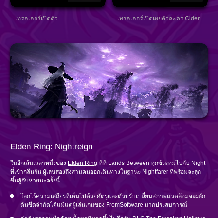
เทรลเลอร์เปิดตัว
เทรลเลอร์เปิดเผยตัวละคร Cider
Elden Ring: Nightreign
ในอีกเส้นเวลาหนึ่งของ
Elden Ring
ที่ที่ Lands Between ทุกข์ระทมไปกับ Night
ที่เข้ากลืนกิน ผู้เล่นสองถึงสามคนออกเดินทางในฐานะ Nightfarer ที่พร้อมจะลุก
ขึ้นสู้กับ
หายนะ
ครั้งนี้
โลกไร้ความเสถียรที่เต็มไปด้วยศัตรูและตัวปรับเปลี่ยนสภาพแวดล้อมจะผลัก
ดันขีดจำกัดได้แม้แต่ผู้เล่นเกมของ FromSoftware มากประสบการณ์