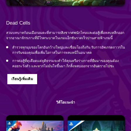
Dead Cells
สวมบทบาทก้อนเมือกอมตะที่สามารถสิงซากศพนักโทษและต่อสู้เพื่อหลบหลีกออก
จากอาณาจักรเกาะที่มีโรคระบาดในเกมแอ็กชันรวดเร็วปานสายฟ้าเกมนี้
สำรวจทุกมุมของโลกอันกว้างใหญ่และเชื่อมโยงถึงกัน รับการอัพเกรดถาวรใน
การรันของคุณเพื่อเพิ่มโอกาสในการหลบหนีในอนาคต
การต่อสู้ที่ดุเดือดแต่ยุติธรรมจะทำให้คุณหรือร่างกายที่ยืมมาของคุณต้อง
คอยระวังตัว และหากไม่มั่นใจขึ้นมา ก็กลิ้งหลบออกจากอันตรายไปซะ
เรียนรู้เพิ่มเติม
วิดีโอแนะนำ