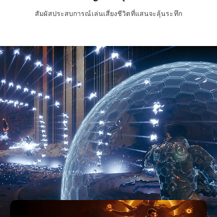
สัมผัสประสบการณ์เล่นเสี่ยงชีวิตที่แสนจะลุ้นระทึก