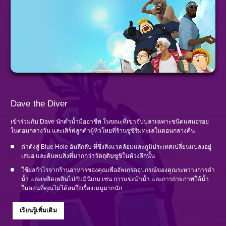
Dave the Diver
เข้าร่วมกับ Dave นักดำน้ำมืออาชีพ ในขณะที่เขาจับปลาเฉพาะชนิดแสนอร่อย
ในตอนกลางวัน และเสิร์ฟลูกค้าผู้หิวโหยที่ร้านซูชิริมทะเลในตอนกลางคืน
ดำดิ่งสู่ Blue Hole อันลึกลับ ที่ซึ่งสิ่งแวดล้อมและภูมิประเทศเปลี่ยนแปลงอยู่
เสมอ และค้นพบสิ่งที่มากกว่าวัตถุดิบซูชิในห้วงลึกนั้น
ใช้ผลกำไรจากร้านอาหารของคุณเพื่ออัพเกรดอุปกรณ์ของคุณระหว่างการดำ
น้ำ และเพลิดเพลินไปกับมินิเกม เช่น การแข่งม้าน้ำ และการถ่ายภาพใต้น้ำ
ในตอนที่คุณไม่ได้สนใจเรื่องเมนูมากนัก
เรียนรู้เพิ่มเติม