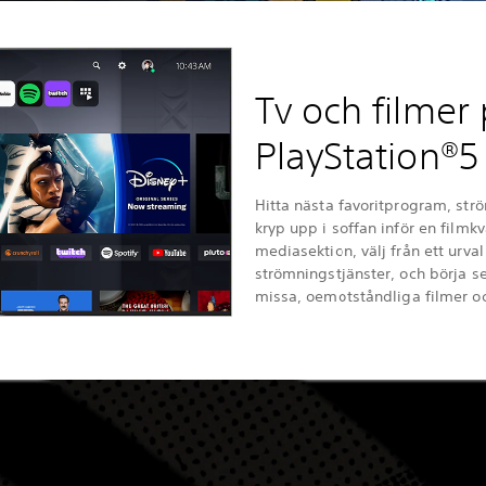
Tv och filmer
PlayStation®5
Hitta nästa favoritprogram, str
kryp upp i soffan inför en filmkv
mediasektion, välj från ett urva
strömningstjänster, och börja se
missa, oemotståndliga filmer o