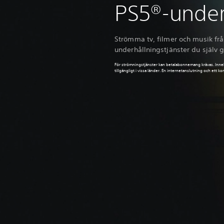
PS5®-under
Strömma tv, filmer och musik fr
underhållningstjänster du själv gi
För strömningstjänster kan betalabonnemang krävas. Innehå
tillgängligt i vissa länder. En internetanslutning och ett k