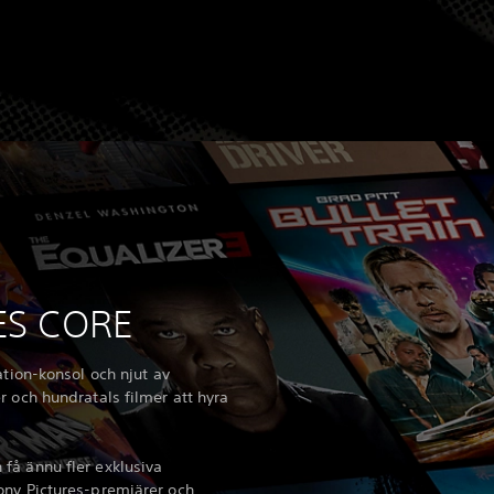
ES CORE
ation-konsol och njut av
r och hundratals filmer att hyra
få ännu fler exklusiva
ony Pictures-premiärer och