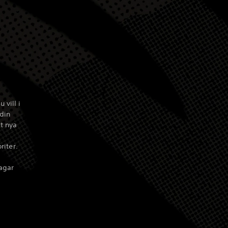
vill i
din
lt nya
riter.
agar