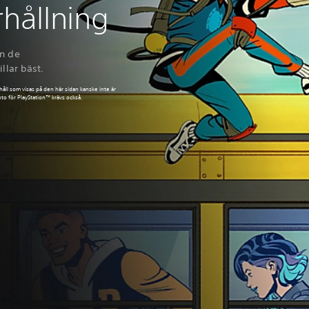
hållning
ån de
llar bäst.
ll som visas på den här sidan kanske inte är
onto för PlayStation™ krävs också.