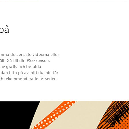
 på
ömma de senaste videorna eller
äll. Gå till din PS5-konsols
l av gratis och betalda
dan titta på avsnitt du inte får
ch rekommenderade tv-serier.