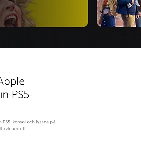
Apple
in PS5-
n PS5-konsol och lyssna på
t reklamfritt.