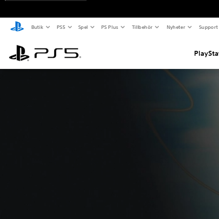
Butik
PS5
Spel
PS Plus
Tillbehör
Nyheter
Support
PlaySta