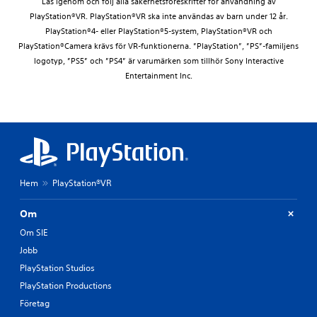
Läs igenom och följ alla säkerhetsföreskrifter för användning av
PlayStation®VR. PlayStation®VR ska inte användas av barn under 12 år.
PlayStation®4- eller PlayStation®5-system, PlayStation®VR och
PlayStation®Camera krävs för VR-funktionerna. ”PlayStation”, ”PS”-familjens
logotyp, ”PS5” och ”PS4” är varumärken som tillhör Sony Interactive
Entertainment Inc.
Hem
PlayStation®VR
Om
Om SIE
Jobb
PlayStation Studios
PlayStation Productions
Företag