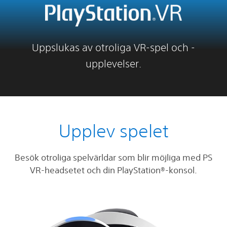
Uppslukas av otroliga VR-spel och -
upplevelser.
Upplev spelet
Besök otroliga spelvärldar som blir möjliga med PS
VR-headsetet och din PlayStation®-konsol.