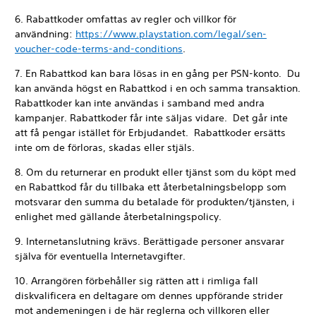
6. Rabattkoder omfattas av regler och villkor för
användning:
https://www.playstation.com/legal/sen-
voucher-code-terms-and-conditions
.
7. En Rabattkod kan bara lösas in en gång per PSN-konto. Du
kan använda högst en Rabattkod i en och samma transaktion.
Rabattkoder kan inte användas i samband med andra
kampanjer. Rabattkoder får inte säljas vidare. Det går inte
att få pengar istället för Erbjudandet. Rabattkoder ersätts
inte om de förloras, skadas eller stjäls.
8. Om du returnerar en produkt eller tjänst som du köpt med
en Rabattkod får du tillbaka ett återbetalningsbelopp som
motsvarar den summa du betalade för produkten/tjänsten, i
enlighet med gällande återbetalningspolicy.
9. Internetanslutning krävs. Berättigade personer ansvarar
själva för eventuella Internetavgifter.
10. Arrangören förbehåller sig rätten att i rimliga fall
diskvalificera en deltagare om dennes uppförande strider
mot andemeningen i de här reglerna och villkoren eller