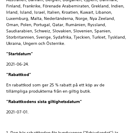
Finland, Frankrike, Förenade Arabemiraten, Grekland, Indien,
Irland, Island, Israel, Italien, Kroatien, Kuwait, Libanon,
Luxemburg, Malta, Nederländerna, Norge, Nya Zeeland,
Oman, Polen, Portugal, Qatar, Rumänien, Ryssland,
Saudiarabien, Schweiz, Slovakien, Slovenien, Spanien,
Storbritannien, Sverige, Sydafrika, Tjeckien, Turkiet, Tyskland,
Ukraina, Ungern och Österrike.
”Startdatum”
2021-06-24.
”Rabattkod”
En rabattkod som ger 25 % rabatt på ett köp av de
tillämpliga produkterna från en giltig butik.
”Rabattkodens sista giltighetsdatum”
2021-07-01.
1. Den här rabattkoden för kundvagnen (”Erbjudandet”) är