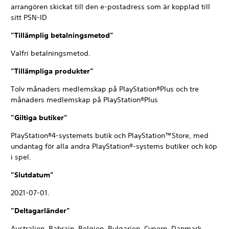
arrangören skickat till den e-postadress som är kopplad till
sitt PSN-ID
”Tillämplig betalningsmetod”
Valfri betalningsmetod.
”Tillämpliga produkter”
Tolv månaders medlemskap på PlayStation®Plus och tre
månaders medlemskap på PlayStation®Plus
”Giltiga butiker”
PlayStation®4-systemets butik och PlayStation™Store, med
undantag för alla andra PlayStation®-systems butiker och köp
i spel.
”Slutdatum”
2021-07-01.
”Deltagarländer”
Australien, Bahrain, Belgien, Bulgarien, Cypern, Danmark,