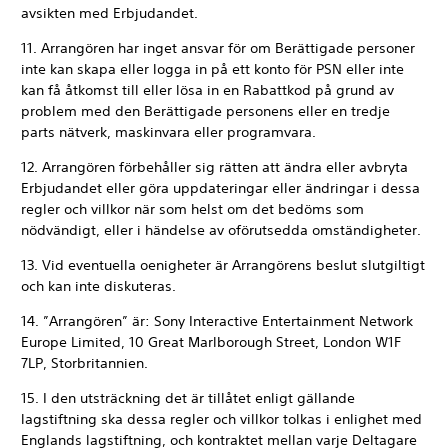
avsikten med Erbjudandet.
11. Arrangören har inget ansvar för om Berättigade personer
inte kan skapa eller logga in på ett konto för PSN eller inte
kan få åtkomst till eller lösa in en Rabattkod på grund av
parts nätverk, maskinvara eller programvara.
12. Arrangören förbehåller sig rätten att ändra eller avbryta
Erbjudandet eller göra uppdateringar eller ändringar i dessa
regler och villkor när som helst om det bedöms som
nödvändigt, eller i händelse av oförutsedda omständigheter.
13. Vid eventuella oenigheter är Arrangörens beslut slutgiltigt
och kan inte diskuteras.
14. ”Arrangören” är: Sony Interactive Entertainment Network
Europe Limited, 10 Great Marlborough Street, London W1F
7LP, Storbritannien.
15. I den utsträckning det är tillåtet enligt gällande
lagstiftning ska dessa regler och villkor tolkas i enlighet med
Englands lagstiftning, och kontraktet mellan varje Deltagare