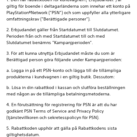
giltig för boende i deltagarländerna som innehar ett konto på
PlayStation®Network (”PSN”) och som uppfyller alla ytterligare
omfattningskrav (”Berättigade personer”).
2. Erbjudandet gäller från Startdatumet till Slutdatumet.
Perioden från och med Startdatumet till och med
Slutdatumet benämns ”Kampanjperioden”.
3. För att kunna utnyttja Erbjudandet måste du som är
Berättigad person göra följande under Kampanjperioden:
a. Logga in på ett PSN-konto och lägga till de tillämpliga
produkterna i kundvagnen i en giltig butik. Dessutom:
b. Lösa in din rabattkod i kassan och slutföra beställningen
med någon av de tillämpliga betalningsmetoderna.
4. En förutsättning för registrering för PSN är att du har
godkänt PSN Terms of Service and Privacy Policy
(tjänstevillkoren och sekretesspolicyn för PSN).
5. Rabattkoden upphör att gälla på Rabattkodens sista
giltighetsdatum.