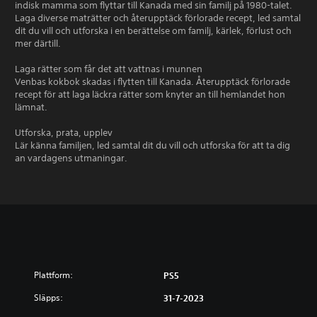
indisk mamma som flyttar till Kanada med sin familj på 1980-talet.
Laga diverse maträtter och återupptäck förlorade recept, led samtal
dit du vill och utforska i en berättelse om familj, kärlek, förlust och
mer därtill.
Laga rätter som får det att vattnas i munnen
Venbas kokbok skadas i flytten till Kanada. Återupptäck förlorade
recept för att laga läckra rätter som knyter an till hemlandet hon
lämnat.
Utforska, prata, upplev
Lär känna familjen, led samtal dit du vill och utforska för att ta dig
an vardagens utmaningar.
Plattform:
PS5
Släpps:
31-7-2023