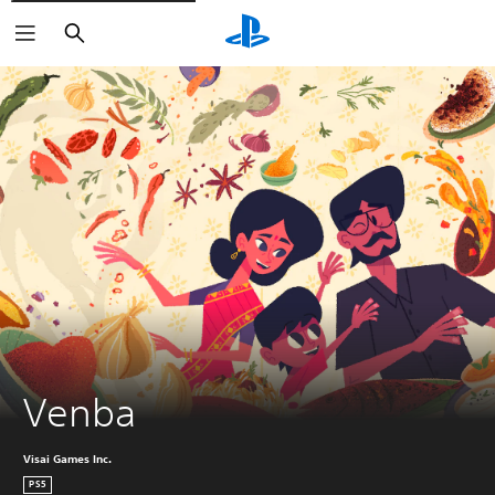
Sök
Venba
Visai Games Inc.
PS5