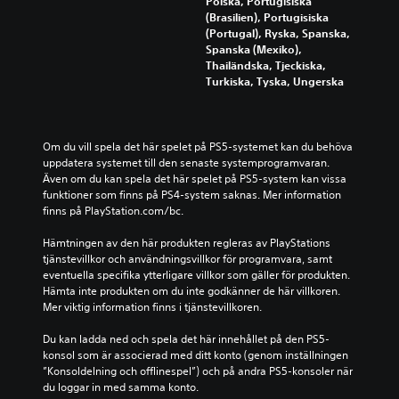
Polska, Portugisiska
(Brasilien), Portugisiska
(Portugal), Ryska, Spanska,
Spanska (Mexiko),
Thailändska, Tjeckiska,
Turkiska, Tyska, Ungerska
Om du vill spela det här spelet på PS5-systemet kan du behöva 
uppdatera systemet till den senaste systemprogramvaran. 
Även om du kan spela det här spelet på PS5-system kan vissa 
funktioner som finns på PS4-system saknas. Mer information 
finns på PlayStation.com/bc.
Hämtningen av den här produkten regleras av PlayStations 
tjänstevillkor och användningsvillkor för programvara, samt 
eventuella specifika ytterligare villkor som gäller för produkten. 
Hämta inte produkten om du inte godkänner de här villkoren. 
Mer viktig information finns i tjänstevillkoren.
Du kan ladda ned och spela det här innehållet på den PS5-
konsol som är associerad med ditt konto (genom inställningen 
”Konsoldelning och offlinespel”) och på andra PS5-konsoler när 
du loggar in med samma konto.