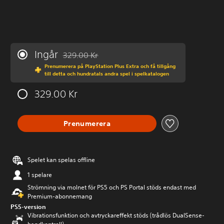
Ingår
329.00 Kr
Nedsatt från ursprungspriset på 329.00 Kr
Prenumerera på PlayStation Plus Extra och få tillgång
till detta och hundratals andra spel i spelkatalogen
329.00 Kr
Prenumerera
Spelet kan spelas offline
1 spelare
Strömning via molnet för PS5 och PS Portal stöds endast med
Premium-abonnemang
PS5-version
Vibrationsfunktion och avtryckareffekt stöds (trådlös DualSense-