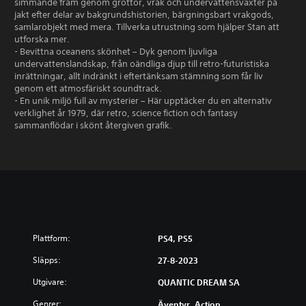
simmande fram genom grottor, vrak och undervattensväxter på
jakt efter delar av bakgrundshistorien, bärgningsbart vrakgods,
samlarobjekt med mera. Tillverka utrustning som hjälper Stan att
utforska mer.
- Bevittna oceanens skönhet – Dyk genom ljuvliga
undervattenslandskap, från oändliga djup till retro-futuristiska
inrättningar, allt indränkt i eftertänksam stämning som får liv
genom ett atmosfäriskt soundtrack.
- En unik miljö full av mysterier – Här upptäcker du en alternativ
verklighet år 1979, där retro, science fiction och fantasy
sammanflödar i skönt återgiven grafik.
Plattform:
PS4, PS5
Släpps:
27-8-2023
Utgivare:
QUANTIC DREAM SA
Genrer:
Äventyr, Action