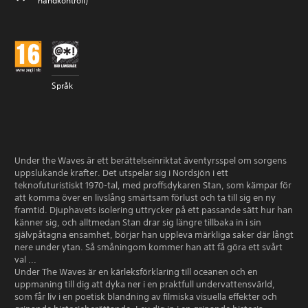
handkontroll)
Språk
Under the Waves är ett berättelseinriktat äventyrsspel om sorgens
uppslukande krafter. Det utspelar sig i Nordsjön i ett
teknofuturistiskt 1970-tal, med proffsdykaren Stan, som kämpar för
att komma över en livslång smärtsam förlust och ta till sig en ny
framtid. Djuphavets isolering uttrycker på ett passande sätt hur han
känner sig, och alltmedan Stan drar sig längre tillbaka in i sin
självpåtagna ensamhet, börjar han uppleva märkliga saker där långt
nere under ytan. Så småningom kommer han att få göra ett svårt
val ...
Under The Waves är en kärleksförklaring till oceanen och en
uppmaning till dig att dyka ner i en praktfull undervattensvärld,
som får liv i en poetisk blandning av filmiska visuella effekter och