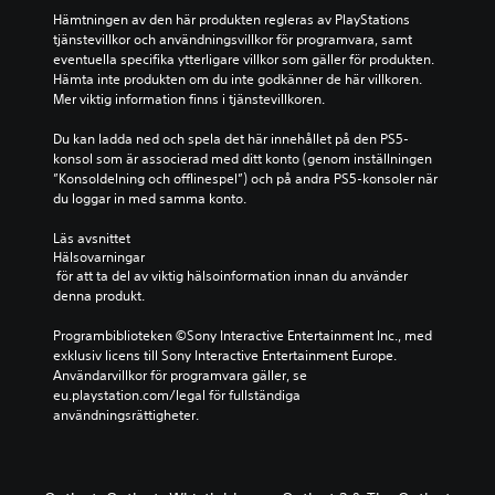
Hämtningen av den här produkten regleras av PlayStations 
tjänstevillkor och användningsvillkor för programvara, samt 
eventuella specifika ytterligare villkor som gäller för produkten. 
Hämta inte produkten om du inte godkänner de här villkoren. 
Mer viktig information finns i tjänstevillkoren.
Du kan ladda ned och spela det här innehållet på den PS5-
konsol som är associerad med ditt konto (genom inställningen 
”Konsoldelning och offlinespel”) och på andra PS5-konsoler när 
du loggar in med samma konto.
Läs avsnittet 
Hälsovarningar
 för att ta del av viktig hälsoinformation innan du använder 
denna produkt.
Programbiblioteken ©Sony Interactive Entertainment Inc., med 
exklusiv licens till Sony Interactive Entertainment Europe. 
Användarvillkor för programvara gäller, se 
eu.playstation.com/legal för fullständiga 
användningsrättigheter.