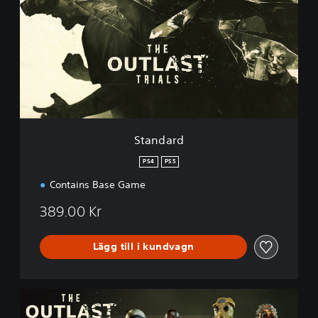
n
d
a
r
d
Standard
PS4
PS5
Contains Base Game
389.00 Kr
Lägg till i kundvagn
D
e