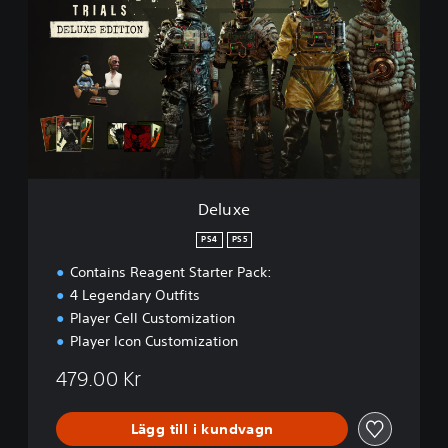
l
u
x
e
Deluxe
PS4
PS5
Contains Reagent Starter Pack:
4 Legendary Outfits
Player Cell Customization
Player Icon Customization
479.00 Kr
Lägg till i kundvagn