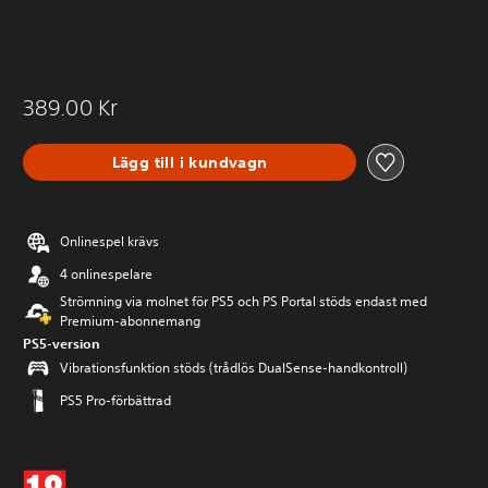
389.00 Kr
Lägg till i kundvagn
Onlinespel krävs
4 onlinespelare
Strömning via molnet för PS5 och PS Portal stöds endast med
Premium-abonnemang
PS5-version
Vibrationsfunktion stöds (trådlös DualSense-handkontroll)
PS5 Pro-förbättrad