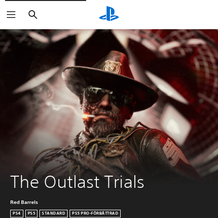
Sök
The Outlast Trials
Red Barrels
PS4
PS5
STANDARD
PS5 PRO-FÖRBÄTTRAD