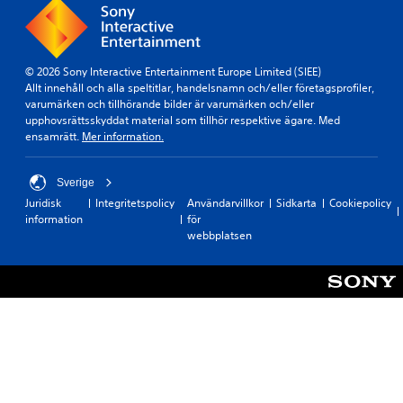
a
e
s
r
i
p
e
n
e
.
f
l
o
© 2026 Sony Interactive Entertainment Europe Limited (SIEE)
a
r
Allt innehåll och alla speltitlar, handelsnamn och/eller företagsprofiler,
s
3
m
varumärken och tillhörande bilder är varumärken och/eller
p
D
a
upphovsrättsskyddat material som tillhör respektive ägare. Med
e
-
t
ensamrätt.
Mer information.
l
l
i
e
o
j
t
n
u
Sverige
u
n
d
t
Juridisk
Integritetspolicy
Användarvillkor
Sidkarta
Cookiepolicy
ä
a
information
för
D
r
n
webbplatsen
u
s
a
k
o
t
a
m
t
n
h
a
s
e
n
t
l
v
ä
s
ä
l
t
n
l
.
d
a
a
i