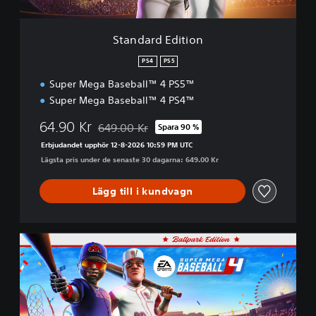
i
t
i
Standard Edition
o
n
PS4
PS5
Super Mega Baseball™ 4 PS5™
Super Mega Baseball™ 4 PS4™
64.90 Kr
649.00 Kr
Spara 90 %
Nedsatt från ursprungspriset på 649.00 Kr
Erbjudandet upphör 12-8-2026 10:59 PM UTC
Lägsta pris under de senaste 30 dagarna: 649.00 Kr
Lägg till i kundvagn
B
a
l
l
p
a