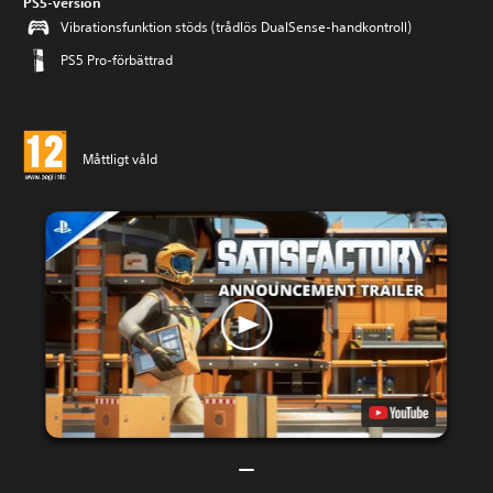
PS5-version
Vibrationsfunktion stöds (trådlös DualSense-handkontroll)
PS5 Pro-förbättrad
Måttligt våld