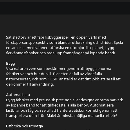
Satisfactory är ett fabriksbyggarspel i en öppen värld med
förstapersonsperspektiv som blandar utforskning och strider. Spela
ensam eller med vänner, utforska en utomjordisk planet, bygg
flervåningsfabriker och rada upp framgångar på löpande band!
Bygg
Visa naturen vem som bestämmer genom att bygga enorma
fabriker var och hur du vill. Planeten är full av värdefulla
naturresurser, och som FICSIT-anställd är det ditt jobb att se till att
de kommer till användning.
Automatisera
Bygg fabriker med preussisk precision eller designa enorma nätverk
av löpande band för att tillfredsställa alla behov. Automatisera
lastbilar och tåg och se till att hantera vätskor korrekt genom att
transportera dem i rör. Målet är minsta möjliga manuella arbete!
Utforska och utnyttja