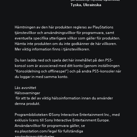
Tyska, Ukrainska
Hämtningen av den här produkten regleras av PlayStations 
tjänstevillkor och användningsvillkor för programvara, samt 
eventuella specifika ytterligare villkor som gäller för produkten. 
Hämta inte produkten om du inte godkänner de här villkoren. 
Mer viktig information finns i tjänstevillkoren.
Du kan ladda ned och spela det här innehållet på den PS5-
konsol som är associerad med ditt konto (genom inställningen 
”Konsoldelning och offlinespel”) och på andra PS5-konsoler när 
du loggar in med samma konto.
Läs avsnittet 
Hälsovarningar
 för att ta del av viktig hälsoinformation innan du använder 
denna produkt.
Programbiblioteken ©Sony Interactive Entertainment Inc., med 
exklusiv licens till Sony Interactive Entertainment Europe. 
Användarvillkor för programvara gäller, se 
eu.playstation.com/legal för fullständiga 
användningsrättigheter.