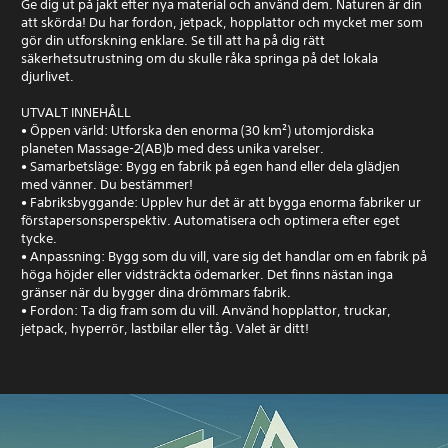
Ge dig ut på jakt efter nya material och använd dem. Naturen är din
att skörda! Du har fordon, jetpack, hopplattor och mycket mer som
gör din utforskning enklare. Se till att ha på dig rätt
säkerhetsutrustning om du skulle råka springa på det lokala
djurlivet.
UTVALT INNEHÅLL
• Öppen värld: Utforska den enorma (30 km²) utomjordiska
planeten Massage-2(AB)b med dess unika varelser.
• Samarbetsläge: Bygg en fabrik på egen hand eller dela glädjen
med vänner. Du bestämmer!
• Fabriksbyggande: Upplev hur det är att bygga enorma fabriker ur
förstapersonsperspektiv. Automatisera och optimera efter eget
tycke.
• Anpassning: Bygg som du vill, vare sig det handlar om en fabrik på
höga höjder eller vidsträckta ödemarker. Det finns nästan inga
gränser när du bygger dina drömmars fabrik.
• Fordon: Ta dig fram som du vill. Använd hopplattor, truckar,
jetpack, hyperrör, lastbilar eller tåg. Valet är ditt!