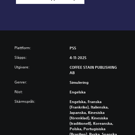
Plattform:
PS5
Släpps:
4-11-2025
Utgivare:
COFFEE STAIN PUBLISHING
AB
Genrer:
Simulering
Röst:
Engelska
Skärmspråk:
Engelska, Franska
(Frankrike), Italienska,
Japanska, Kinesiska
(förenklad), Kinesiska
(traditionell), Koreanska,
Polska, Portugisiska
(Brasilien), Ryska, Spanska,