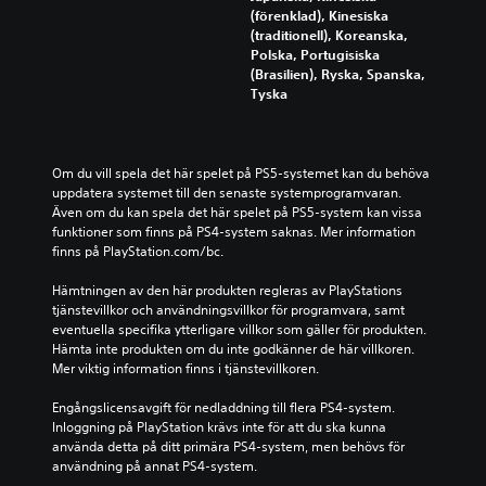
(förenklad), Kinesiska
(traditionell), Koreanska,
Polska, Portugisiska
(Brasilien), Ryska, Spanska,
Tyska
Om du vill spela det här spelet på PS5-systemet kan du behöva 
uppdatera systemet till den senaste systemprogramvaran. 
Även om du kan spela det här spelet på PS5-system kan vissa 
funktioner som finns på PS4-system saknas. Mer information 
finns på PlayStation.com/bc.
Hämtningen av den här produkten regleras av PlayStations 
tjänstevillkor och användningsvillkor för programvara, samt 
eventuella specifika ytterligare villkor som gäller för produkten. 
Hämta inte produkten om du inte godkänner de här villkoren. 
Mer viktig information finns i tjänstevillkoren.
Engångslicensavgift för nedladdning till flera PS4-system. 
Inloggning på PlayStation krävs inte för att du ska kunna 
använda detta på ditt primära PS4-system, men behövs för 
användning på annat PS4-system.