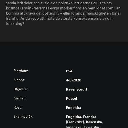
samla ledtrådar och avslöja de politiska intrigerna i 2100-talets
kosmos? I månkratrarnas eviga mörker finns en hemlighet som kan
komma att kräva din dotters liv – eller förända mänskligheten för all
framtid. Är du redo att möta de största konsekvenserna av din
forskning?
Plattform:
PS4
Släpps:
4-8-2020
Utgivare:
Ravenscourt
Genrer:
Pussel
Röst:
Engelska
Skärmspråk:
Engelska, Franska
(Frankrike), Italienska,
Japanska, Kinesiska