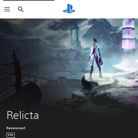
Sök
Relicta
Ravenscourt
PS4