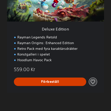
d
i
t
i
o
n
Deluxe Edition
Rayman Legends Retold
Rayman Origins: Enhanced Edition
Retro Pack med fyra karaktärsdräkter
Konstgalleri i spelet
Hoodlum Havoc Pack
559.00 Kr
Förbeställ