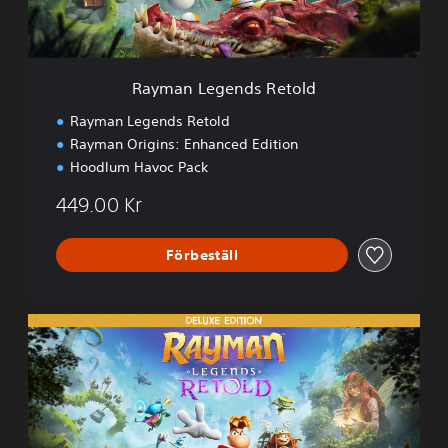
e
n
d
s
Rayman Legends Retold
R
e
Rayman Legends Retold
t
Rayman Origins: Enhanced Edition
o
Hoodlum Havoc Pack
l
d
449.00 Kr
Förbeställ
D
e
l
u
x
e
E