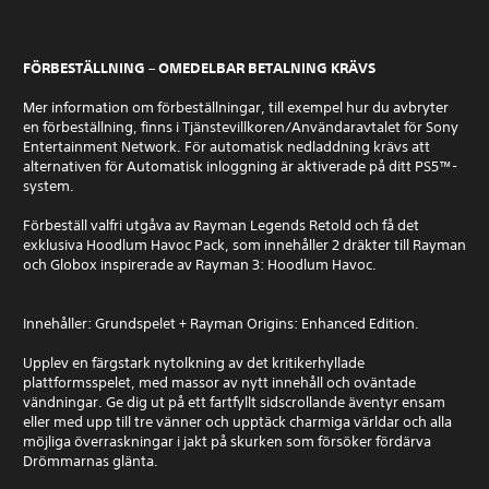
FÖRBESTÄLLNING – OMEDELBAR BETALNING KRÄVS
Mer information om förbeställningar, till exempel hur du avbryter
en förbeställning, finns i Tjänstevillkoren/Användaravtalet för Sony
Entertainment Network. För automatisk nedladdning krävs att
alternativen för Automatisk inloggning är aktiverade på ditt PS5™-
system.
Förbeställ valfri utgåva av Rayman Legends Retold och få det
exklusiva Hoodlum Havoc Pack, som innehåller 2 dräkter till Rayman
och Globox inspirerade av Rayman 3: Hoodlum Havoc.
Innehåller: Grundspelet + Rayman Origins: Enhanced Edition.
Upplev en färgstark nytolkning av det kritikerhyllade
plattformsspelet, med massor av nytt innehåll och oväntade
vändningar. Ge dig ut på ett fartfyllt sidscrollande äventyr ensam
eller med upp till tre vänner och upptäck charmiga världar och alla
möjliga överraskningar i jakt på skurken som försöker fördärva
Drömmarnas glänta.