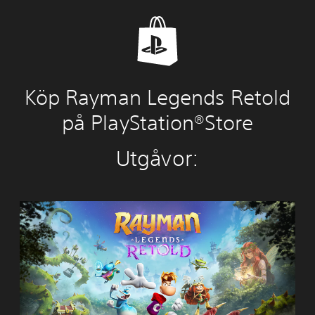
Köp Rayman Legends Retold
på PlayStation®Store
Utgåvor:
R
a
y
m
a
n
L
e
g