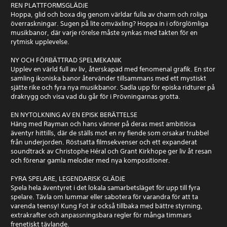
REN PLATTFORMSGLÄDJE
Hoppa, glid och boxa dig genom världar fulla av charm och roliga
överraskningar. Sugen på lite omväxling? Hoppa in i oförglömliga
musikbanor, där varje rörelse måste synkas med takten för en
rytmisk upplevelse.
NY OCH FÖRBÄTTRAD SPELMEKANIK
Upplev en värld full av liv, återskapad med fenomenal grafik. En stor
samling ikoniska banor återvänder tillsammans med ett mystiskt
sjätte rike och fyra nya musikbanor. Sadla upp för episka ridturer på
drakrygg och visa vad du går för i Prövningarnas grotta.
EN NYTOLKNING AV EN EPISK BERÄTTELSE
Häng med Rayman och hans vänner på deras mest ambitiösa
äventyr hittills, där de ställs mot en ny fiende som orsakar trubbel
från underjorden. Röstsatta filmsekvenser och ett expanderat
soundtrack av Christophe Héral och Grant Kirkhope ger liv åt resan
och förenar gamla melodier med nya kompositioner.
FYRA SPELARE, LEGENDARISK GLÄDJE
Spela hela äventyret i det lokala samarbetsläget för upp till fyra
spelare. Tävla om lummar eller sabotera för varandra för att ta
varenda teensy! Kung Fot är också tillbaka med bättre styrning,
extrakrafter och anpassningsbara regler för många timmars
frenetiskt tävlande.