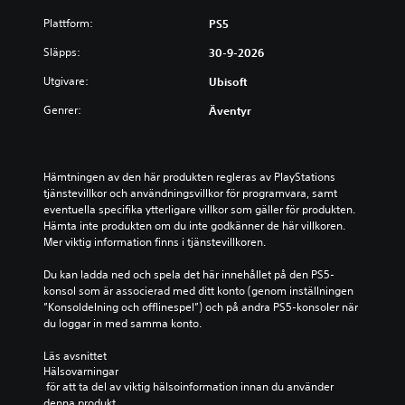
Plattform:
PS5
Släpps:
30-9-2026
Utgivare:
Ubisoft
Genrer:
Äventyr
Hämtningen av den här produkten regleras av PlayStations 
tjänstevillkor och användningsvillkor för programvara, samt 
eventuella specifika ytterligare villkor som gäller för produkten. 
Hämta inte produkten om du inte godkänner de här villkoren. 
Mer viktig information finns i tjänstevillkoren.
Du kan ladda ned och spela det här innehållet på den PS5-
konsol som är associerad med ditt konto (genom inställningen 
”Konsoldelning och offlinespel”) och på andra PS5-konsoler när 
du loggar in med samma konto.
Läs avsnittet 
Hälsovarningar
 för att ta del av viktig hälsoinformation innan du använder 
denna produkt.