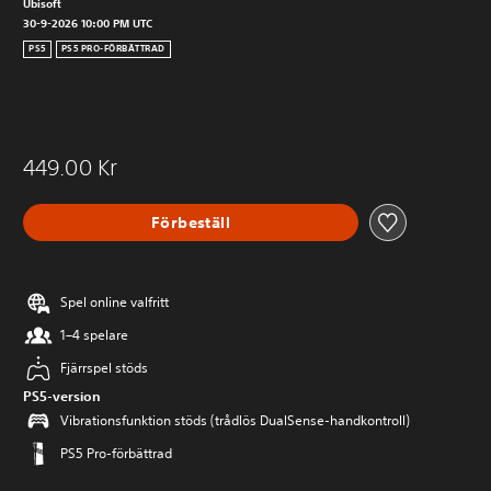
Ubisoft
30-9-2026 10:00 PM UTC
PS5
PS5 PRO-FÖRBÄTTRAD
449.00 Kr
Förbeställ
Spel online valfritt
1–4 spelare
Fjärrspel stöds
PS5-version
Vibrationsfunktion stöds (trådlös DualSense-handkontroll)
PS5 Pro-förbättrad