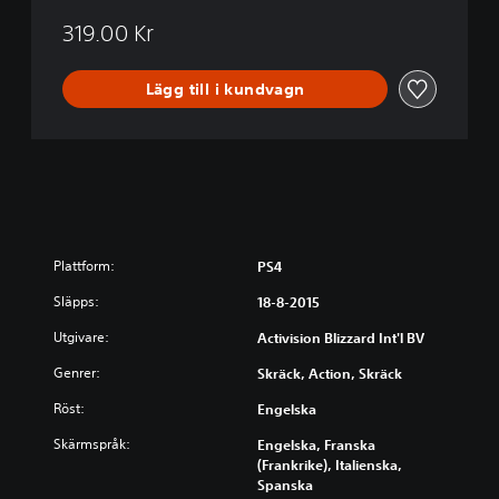
319.00 Kr
Lägg till i kundvagn
Plattform:
PS4
Släpps:
18-8-2015
Utgivare:
Activision Blizzard Int'l BV
Genrer:
Skräck, Action, Skräck
Röst:
Engelska
Skärmspråk:
Engelska, Franska
(Frankrike), Italienska,
Spanska