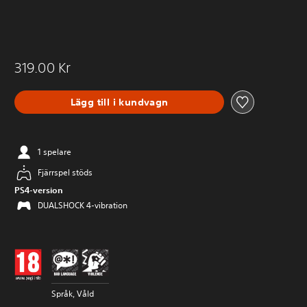
319.00 Kr
Lägg till i kundvagn
1 spelare
Fjärrspel stöds
PS4-version
DUALSHOCK 4-vibration
Språk, Våld