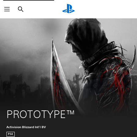
Sök
PROTOTYPE™
Activision Blizzard Int'l BV
PS4