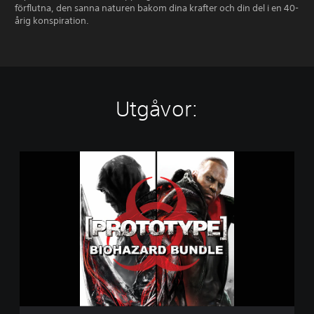
förflutna, den sanna naturen bakom dina krafter och din del i en 40-
årig konspiration.
Utgåvor:
P
r
o
t
o
t
y
p
e
®
B
i