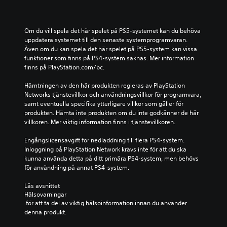
Om du vill spela det här spelet på PS5-systemet kan du behöva 
uppdatera systemet till den senaste systemprogramvaran. 
Även om du kan spela det här spelet på PS5-system kan vissa 
funktioner som finns på PS4-system saknas. Mer information 
finns på PlayStation.com/bc.
Hämtningen av den här produkten regleras av PlayStation 
Networks tjänstevillkor och användningsvillkor för programvara, 
samt eventuella specifika ytterligare villkor som gäller för 
produkten. Hämta inte produkten om du inte godkänner de här 
villkoren. Mer viktig information finns i tjänstevillkoren.
Engångslicensavgift för nedladdning till flera PS4-system. 
Inloggning på PlayStation Network krävs inte för att du ska 
kunna använda detta på ditt primära PS4-system, men behövs 
för användning på annat PS4-system.
Läs avsnittet 
Hälsovarningar
 för att ta del av viktig hälsoinformation innan du använder 
denna produkt.