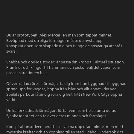
Du är prototypen, Alex Mercer, en man som tappat minnet.
Beväpnad med otroliga förmågor måste du nysta upp
konspirationen som skapade dig och tvinga de ansvariga att stå till
svars.
Snabba och dödliga strider: anpassa din kropp till aktuell situation.
Från klor och klingor till hammare och piskor välj det vapen som
passar situationen bäst.
Oöverträffad rörelseförmåga: ta dig fram från byggnad till byggnad,
spring upp för väggar, hoppa från bilar och allt annat i din väg.
Spelets parkour låter dig röra dig helt fritt i New York Citys öppna
värld.
Unika förklädnadsförmågor: förtär vem som helst, anta deras
fysiska identitet och ta över deras minnen och förmågor.
Konspirationsdriven berättelse: vakna upp utan minne, men med
mystiska krafter och en koppling till en stad i Idaho. Undersök ditt