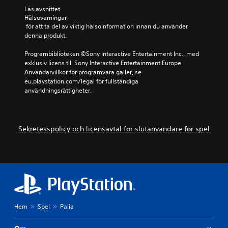
n
i
l
Läs avsnittet 
t
d
a
Hälsovarningar
r
u
 för att ta del av viktig hälsoinformation innan du använder 
u
o
e
denna produkt.
t
l
l
a
l
l
Programbiblioteken ©Sony Interactive Entertainment Inc., med 
n
e
t
exklusiv licens till Sony Interactive Entertainment Europe. 
d
r
.
Användarvillkor för programvara gäller, se 
e
n
eu.playstation.com/legal för fullständiga 
k
a
användningsrättigheter.
a
t
m
i
e
l
r
l
a
e
Sekretesspolicy och licensavtal för slutanvändare för spel
r
n
ö
a
r
l
e
t
l
e
s
r
e
n
r
a
Hem
Spel
Palia
o
t
c
i