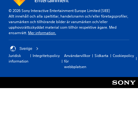
e
n
l
f
© 2026 Sony Interactive Entertainment Europe Limited (SIEE)
l
å
Allt innehåll och alla speltitlar, handelsnamn och/eller företagsprofiler,
t
h
varumärken och tillhörande bilder är varumärken och/eller
o
j
upphovsrättsskyddat material som tillhör respektive ägare. Med
b
ä
ensamrätt.
Mer information.
e
l
h
p
a
m
Sverige
g
e
Juridisk
Integritetspolicy
Användarvillkor
Sidkarta
Cookiepolicy
.
d
information
för
o
webbplatsen
m
m
a
p
p
n
i
n
g
e
n
.