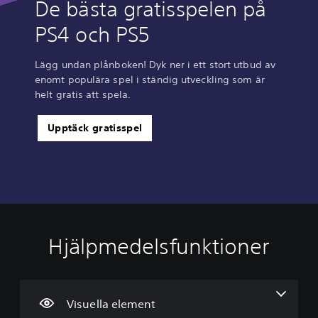
De bästa gratisspelen på
PS4 och PS5
Lägg undan plånboken! Dyk ner i ett stort utbud av
enomt populära spel i ständig utveckling som är
helt gratis att spela.
Upptäck gratisspel
Hjälpmedelsfunktioner
V
V
O
i
o
m
s
l
m
u
y
a
e
m
p
Visuella element
l
k
p