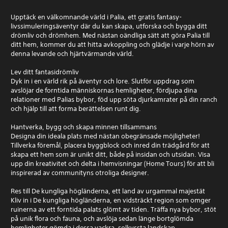
Upptäck en välkomnande värld i Palia, ett gratis fantasy-
livssimuleringsäventyr där du kan skapa, utforska och bygga ditt
drömliv och drömhem. Med nästan oändliga sätt att göra Palia till
ditt hem, kommer du att hitta avkoppling och glädje i varje hörn av
denna levande och hjärtvärmande värld.
Lev ditt fantasidrömliv
Dyk in i en värld rik på äventyr och lore. Slutför uppdrag som
avslöjar de forntida människornas hemligheter, fördjupa dina
relationer med Palias bybor, föd upp söta djurkamrater på din ranch
och hjälp till att forma berättelsen runt dig.
Hantverka, bygg och skapa minnen tillsammans
Designa din ideala plats med nästan obegränsade möjligheter!
Tillverka föremål, placera byggblock och inred din trädgård för att
skapa ett hem som är unikt ditt, både på insidan och utsidan. Visa
upp din kreativitet och delta i hemvisningar (Home Tours) för att bli
inspirerad av communityns otroliga designer.
Res till De kungliga högländerna, ett land av urgammal majestät
Kliv in i De kungliga högländerna, en vidsträckt region som omger
ruinerna av ett forntida palats glömt av tiden. Träffa nya bybor, stöt
på unik flora och fauna, och avslöja sedan länge bortglömda
hemligheter gömda i dessa vackra, solkyssta landskap.