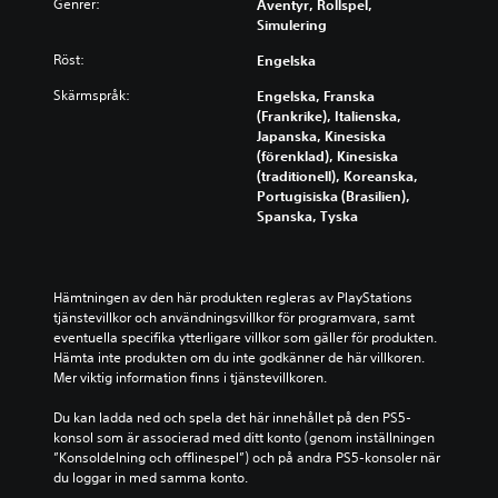
Genrer:
m
Äventyr, Rollspel,
)
n
e
Simulering
d
D
n
l
u
Röst:
Engelska
o
ä
k
c
Skärmspråk:
a
Engelska, Franska
g
h
n
(Frankrike), Italienska,
g
s
u
Japanska, Kinesiska
a
t
n
(förenklad), Kinesiska
n
ä
d
(traditionell), Koreanska,
n
d
e
Portugisiska (Brasilien),
g
e
r
Spanska, Tyska
a
)
s
a
p
D
v
e
u
l
l
Hämtningen av den här produkten regleras av PlayStations 
k
j
f
tjänstevillkor och användningsvillkor för programvara, samt 
a
u
ö
eventuella specifika ytterligare villkor som gäller för produkten. 
n
d
r
Hämta inte produkten om du inte godkänner de här villkoren. 
ä
e
l
Mer viktig information finns i tjänstevillkoren.
n
t
o
d
i
p
Du kan ladda ned och spela det här innehållet på den PS5-
r
n
p
konsol som är associerad med ditt konto (genom inställningen 
a
d
s
”Konsoldelning och offlinespel”) och på andra PS5-konsoler när 
k
i
p
du loggar in med samma konto.
o
v
e