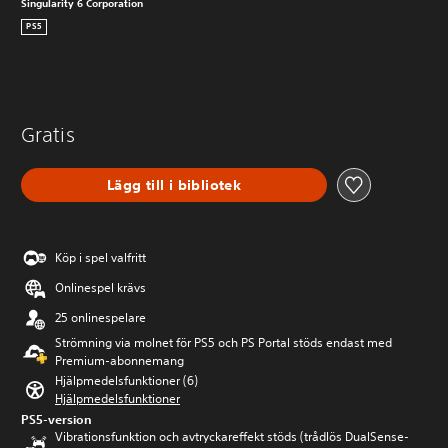
Singularity 6 Corporation
PS5
Gratis
Lägg till i bibliotek
Köp i spel valfritt
Onlinespel krävs
25 onlinespelare
Strömning via molnet för PS5 och PS Portal stöds endast med
Premium-abonnemang
Hjälpmedelsfunktioner (6)
Hjälpmedelsfunktioner
PS5-version
Vibrationsfunktion och avtryckareffekt stöds (trådlös DualSense-