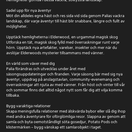
Sadel upp för nya äventyr
Möt din alldeles egna häst och res sida vid sida genom Palias vackra
landskap, där varje äventyr till häst blir snabbare, längre och fullt av
möjligheter.
Upptäck hemligheterna i Elderwood, en urgammal magisk skog
Utforska en tät, magisk skog fylld med överraskningar runt varje
hörn. Upptäck nya artefakter, varelser, insekter och mer när du
avslöjar Elderwoods mysterier tillsammans med vänner.
En värld som växer med dig
Palia förändras och utvecklas under året med
säsongsuppdateringar och firanden. Varje säsong bär med sig nya
äventyr, uppdrag på anslagstavlan, community-evenemang och
överraskningar att njuta av med vänner. Från höst och vinter till vår
och sommar finns det alltid något nytt som får dig att vilja komma
tillbaka.
Bygg varaktiga relationer
Skapa meningsfulla relationer med älskvärda bybor eller slå dig ihop
med andra äventyrare för oförglömliga resor. Slappna av genom att
samla och byta oemotståndligt söta gosedjur, Potato Pods och
klistermärken – bygg vänskap ett samlarobjekt i taget.