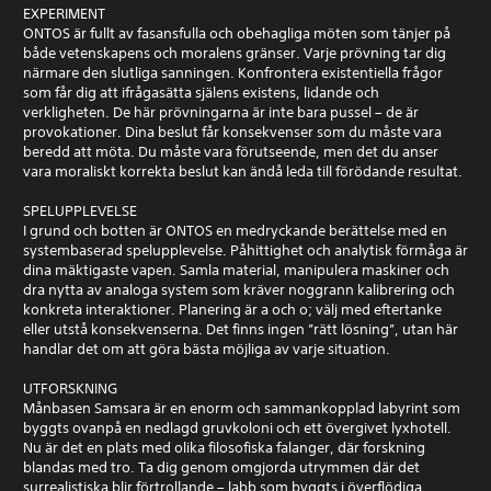
EXPERIMENT
ONTOS är fullt av fasansfulla och obehagliga möten som tänjer på
både vetenskapens och moralens gränser. Varje prövning tar dig
närmare den slutliga sanningen. Konfrontera existentiella frågor
som får dig att ifrågasätta själens existens, lidande och
verkligheten. De här prövningarna är inte bara pussel – de är
provokationer. Dina beslut får konsekvenser som du måste vara
beredd att möta. Du måste vara förutseende, men det du anser
vara moraliskt korrekta beslut kan ändå leda till förödande resultat.
SPELUPPLEVELSE
I grund och botten är ONTOS en medryckande berättelse med en
systembaserad spelupplevelse. Påhittighet och analytisk förmåga är
dina mäktigaste vapen. Samla material, manipulera maskiner och
dra nytta av analoga system som kräver noggrann kalibrering och
konkreta interaktioner. Planering är a och o; välj med eftertanke
eller utstå konsekvenserna. Det finns ingen ”rätt lösning”, utan här
handlar det om att göra bästa möjliga av varje situation.
UTFORSKNING
Månbasen Samsara är en enorm och sammankopplad labyrint som
byggts ovanpå en nedlagd gruvkoloni och ett övergivet lyxhotell.
Nu är det en plats med olika filosofiska falanger, där forskning
blandas med tro. Ta dig genom omgjorda utrymmen där det
surrealistiska blir förtrollande – labb som byggts i överflödiga