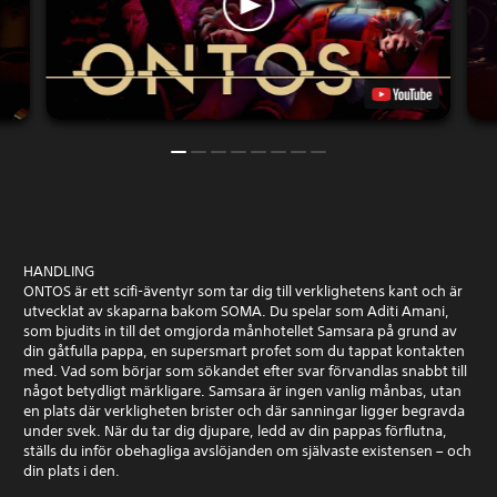
HANDLING
ONTOS är ett scifi-äventyr som tar dig till verklighetens kant och är
utvecklat av skaparna bakom SOMA. Du spelar som Aditi Amani,
som bjudits in till det omgjorda månhotellet Samsara på grund av
din gåtfulla pappa, en supersmart profet som du tappat kontakten
med. Vad som börjar som sökandet efter svar förvandlas snabbt till
något betydligt märkligare. Samsara är ingen vanlig månbas, utan
en plats där verkligheten brister och där sanningar ligger begravda
under svek. När du tar dig djupare, ledd av din pappas förflutna,
ställs du inför obehagliga avslöjanden om självaste existensen – och
din plats i den.