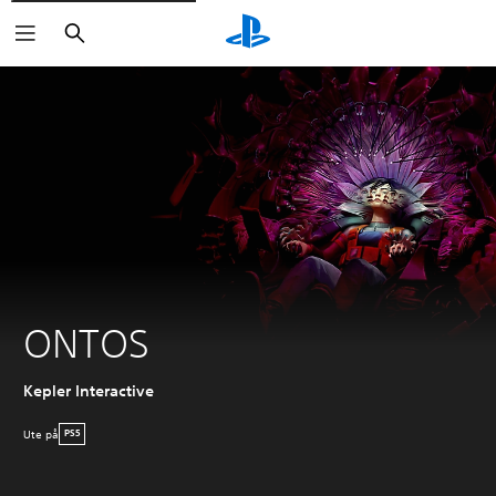
Sök
ONTOS
Kepler Interactive
Ute på
PS5