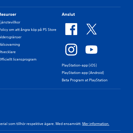
Resurser
Anslut
Tjänstevillkor
Policy om att ångra köp på PS Store
Åldersgränser
Hälsovarning
Utvecklare
Officiellt licensprogram
PlayStation-app (iOS)
PlayStation-app (Android)
Beta Program at PlayStation
terial som tillhör respektive ägare. Med ensamrätt.
Mer information.