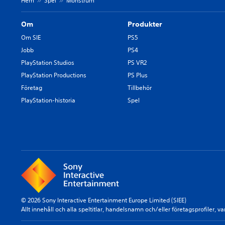
Hem
Spel
Monstrum
Om
Produkter
Om SIE
PS5
Jobb
PS4
PlayStation Studios
PS VR2
PlayStation Productions
PS Plus
Företag
Tillbehör
PlayStation-historia
Spel
© 2026 Sony Interactive Entertainment Europe Limited (SIEE)
Allt innehåll och alla speltitlar, handelsnamn och/eller företagsprofiler