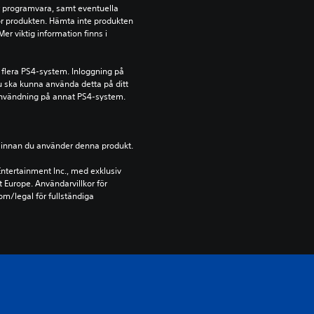
ör programvara, samt eventuella 
för produkten. Hämta inte produkten 
r viktig information finns i 
 flera PS4-system. Inloggning på 
u ska kunna använda detta på ditt 
nvändning på annat PS4-system.
ion innan du använder denna produkt.
ntertainment Inc., med exklusiv 
t Europe. Användarvillkor för 
m/legal för fullständiga 