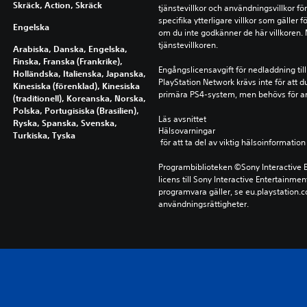
Skräck, Action, Skräck
tjänstevillkor och användningsvillkor f
specifika ytterligare villkor som gäller 
Engelska
om du inte godkänner de här villkoren. Me
tjänstevillkoren.
Arabiska, Danska, Engelska,
Finska, Franska (Frankrike),
Engångslicensavgift för nedladdning till
Holländska, Italienska, Japanska,
PlayStation Network krävs inte för att d
Kinesiska (förenklad), Kinesiska
primära PS4-system, men behövs för a
(traditionell), Koreanska, Norska,
Polska, Portugisiska (Brasilien),
Läs avsnittet 
Ryska, Spanska, Svenska,
Hälsovarningar
Turkiska, Tyska
 för att ta del av viktig hälsoinformat
Programbiblioteken ©Sony Interactive E
licens till Sony Interactive Entertainmen
programvara gäller, se eu.playstation.co
användningsrättigheter.