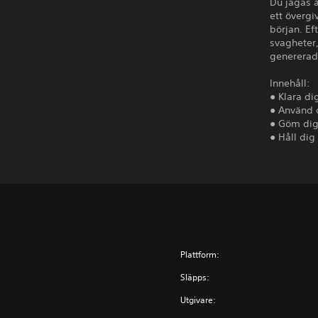
Du jagas a
ett övergi
början. Ef
svagheter,
genererad
Innehåll:
● Klara di
● Använd d
● Göm dig,
● Håll dig
Plattform:
Släpps:
Utgivare: