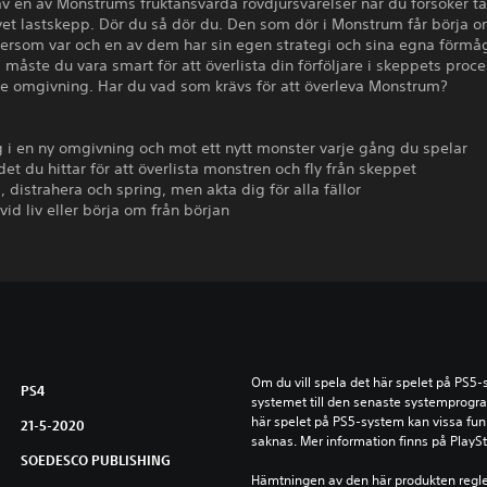
v en av Monstrums fruktansvärda rovdjursvarelser när du försöker ta
vet lastskepp. Dör du så dör du. Den som dör i Monstrum får börja o
tersom var och en av dem har sin egen strategi och sina egna förmå
 måste du vara smart för att överlista din förföljare i skeppets proce
e omgivning. Har du vad som krävs för att överleva Monstrum?
g i en ny omgivning och mot ett nytt monster varje gång du spelar
et du hittar för att överlista monstren och fly från skeppet
 distrahera och spring, men akta dig för alla fällor
 vid liv eller börja om från början
Om du vill spela det här spelet på PS5
PS4
systemet till den senaste systemprogr
här spelet på PS5-system kan vissa fun
21-5-2020
saknas. Mer information finns på PlayS
SOEDESCO PUBLISHING
Hämtningen av den här produkten regle