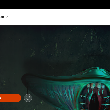
ort
n