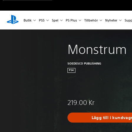
Butik
PS5
Spel
PS Plus
Tillbehör
Nyheter
Supp
Monstrum
SOEDESCO PUBLISHING
PS4
219.00 Kr
Lägg till i kundvag