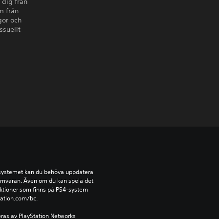
 dig från
m från
gor och
ssuellt
-systemet kan du behöva uppdatera 
amvaran. Även om du kan spela det 
ktioner som finns på PS4-system 
tation.com/bc.
ras av PlayStation Networks 