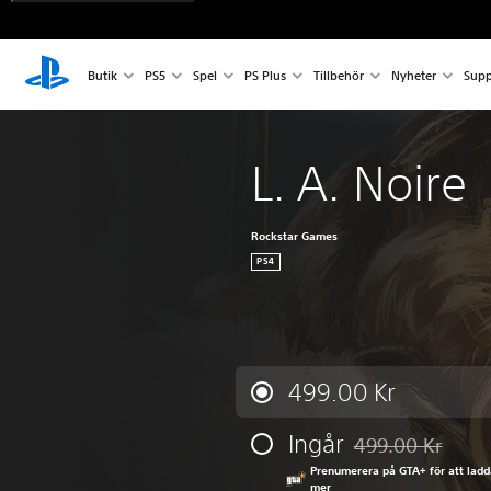
Butik
PS5
Spel
PS Plus
Tillbehör
Nyheter
Supp
L. A. Noire
Rockstar Games
PS4
499.00 Kr
Ingår
499.00 Kr
Nedsatt från urspr
Prenumerera på GTA+ för att ladd
mer