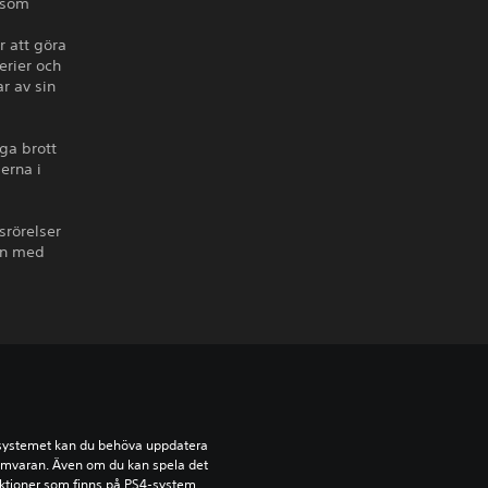
r som
r att göra
erier och
r av sin
iga brott
erna i
srörelser
on med
-systemet kan du behöva uppdatera 
amvaran. Även om du kan spela det 
ktioner som finns på PS4-system 