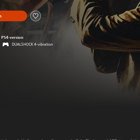
n
PS4-version
DUALSHOCK 4-vibration