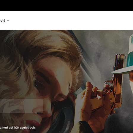
ort
ungspriset på 499.00 Kr
a ned det här spelet och