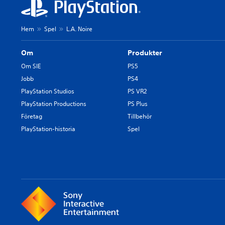
Hem
Spel
L.A. Noire
Om
Produkter
Om SIE
PS5
Jobb
PS4
PlayStation Studios
PS VR2
PlayStation Productions
PS Plus
Företag
Tillbehör
PlayStation-historia
Spel