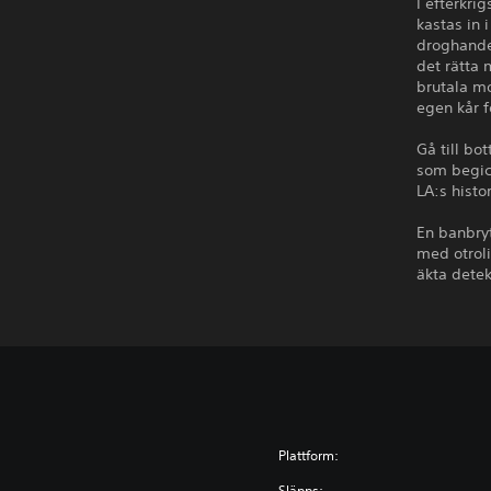
I efterkri
kastas in 
droghandel
det rätta
brutala m
egen kår 
Gå till bo
som begic
LA:s histo
En banbry
med otrol
äkta detek
Plattform:
Släpps: