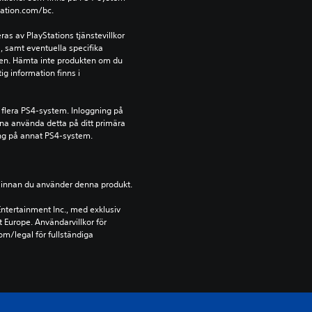
tation.com/bc.
s av PlayStations tjänstevillkor 
 samt eventuella specifika 
kten. Hämta inte produkten om du 
ig information finns i 
 flera PS4-system. Inloggning på 
nna använda detta på ditt primära 
ng på annat PS4-system.
ion innan du använder denna produkt.
ntertainment Inc., med exklusiv 
t Europe. Användarvillkor för 
m/legal för fullständiga 