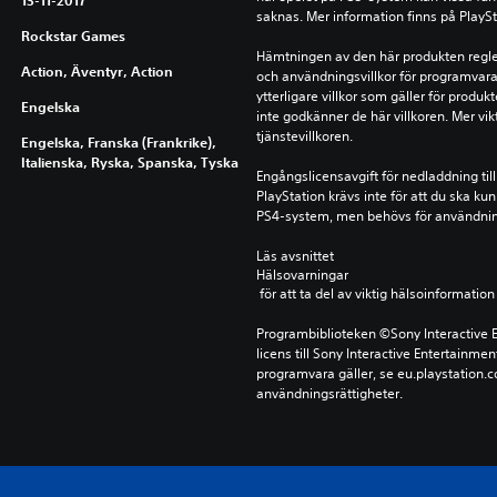
13-11-2017
saknas. Mer information finns på PlayS
Rockstar Games
Hämtningen av den här produkten reglera
Action, Äventyr, Action
och användningsvillkor för programvara,
ytterligare villkor som gäller för produ
Engelska
inte godkänner de här villkoren. Mer vikt
tjänstevillkoren.
Engelska, Franska (Frankrike),
Italienska, Ryska, Spanska, Tyska
Engångslicensavgift för nedladdning till
PlayStation krävs inte för att du ska ku
PS4-system, men behövs för användni
Läs avsnittet 
Hälsovarningar
 för att ta del av viktig hälsoinformat
Programbiblioteken ©Sony Interactive E
licens till Sony Interactive Entertainmen
programvara gäller, se eu.playstation.co
användningsrättigheter.