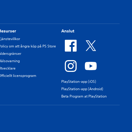
Resurser
Anslut
Tjänstevillkor
Policy om att ångra köp på PS Store
Åldersgränser
Hälsovarning
Utvecklare
Officiellt licensprogram
PlayStation-app (iOS)
PlayStation-app (Android)
Beta Program at PlayStation