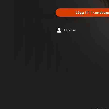
Lägg till i kundvag
1 spelare