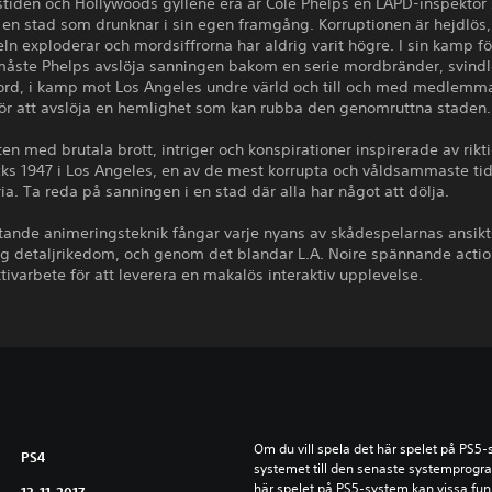
gstiden och Hollywoods gyllene era är Cole Phelps en LAPD-inspektö
i en stad som drunknar i sin egen framgång. Korruptionen är hejdlös,
n exploderar och mordsiffrorna har aldrig varit högre. I sin kamp fö
 måste Phelps avslöja sanningen bakom en serie mordbränder, svindl
ord, i kamp mot Los Angeles undre värld och till och med medlemma
för att avslöja en hemlighet som kan rubba den genomruttna staden.
tten med brutala brott, intriger och konspirationer inspirerade av rikt
ks 1947 i Los Angeles, en av de mest korrupta och våldsammaste tid
ria. Ta reda på sanningen i en stad där alla har något att dölja.
tande animeringsteknik fångar varje nyans av skådespelarnas ansikt
ig detaljrikedom, och genom det blandar L.A. Noire spännande acti
tivarbete för att leverera en makalös interaktiv upplevelse.
Om du vill spela det här spelet på PS5
PS4
systemet till den senaste systemprogr
här spelet på PS5-system kan vissa fun