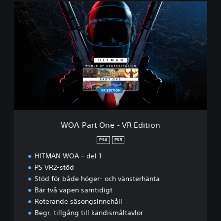
W
O
A
P
a
r
t
O
n
e
-
V
R
WOA Part One - VR Edition
E
d
PS4
PS5
i
HITMAN WOA – del 1
t
i
PS VR2-stöd
o
Stöd för både höger- och vänsterhänta
n
Bär två vapen samtidigt
Roterande säsongsinnehåll
Begr. tillgång till kändismåltavlor