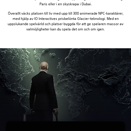
Paris eller i en skyskrapa i Dubai.
Överallt väcks platsen till liv med upp till 300 animerade NPC-karaktärer,
med hjälp av IO Interactives prisbelönta Glacier-teknologi. Med en
uppslukande spelvärld och platser byggda för att ge spelaren massor av
valmöjligheter kan du spela det om och om igen.