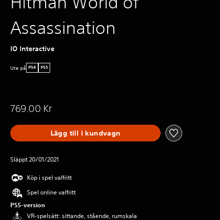
Hitman World of
Assassination
IO Interactive
Ute på
PS4
PS5
769.00 Kr
Lägg till i kundvagn
Släppt 20/01/2021
Köp i spel valfritt
Spel online valfritt
PS5-version
VR-spelsätt: sittande, stående, rumskala