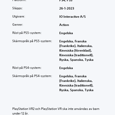
h
s
a
l
s
k
Släpps:
26-1-2023
o
n
t
a
g
d
ä
s
Utgivare:
IO Interactive A/S
e
n
p
e
n
g
e
)
Genrer:
Action
i
a
l
N
s
Röst på PS5-system:
a
k
Engelska
å
p
v
o
g
Skärmspråk på PS5-system:
e
Engelska, Franska
l
n
r
l
(Frankrike), Italienska,
j
t
a
e
Kinesiska (förenklad),
u
r
a
t
Kinesiska (traditionell),
d
o
l
h
Ryska, Spanska, Tyska
e
l
t
a
t
l
Röst på PS4-system:
e
Engelska
r
i
e
r
k
n
r
Skärmspråk på PS4-system:
Engelska, Franska
n
o
d
n
(Frankrike), Italienska,
a
m
i
a
Kinesiska (traditionell),
t
p
v
n
Ryska, Spanska, Tyska
i
l
i
ä
v
e
d
r
f
t
u
s
ö
t
e
o
PlayStation VR2 och PlayStation VR ska inte användas av barn 
r
u
l
m
under 12 år.
a