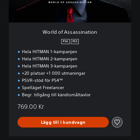
s
s
a
s
s
World of Assassination
i
n
PS4
PS5
a
Hela HITMAN 1-kampanjen
t
i
Hela HITMAN 2-kampanjen
o
Hela HITMAN 3-kampanjen
n
+20 platser +1 000 utmaningar
PSVR-stöd för PS4™
Spelläget Freelancer
Begr. tillgång till kändismåltavlor
769.00 Kr
Lägg till i kundvagn