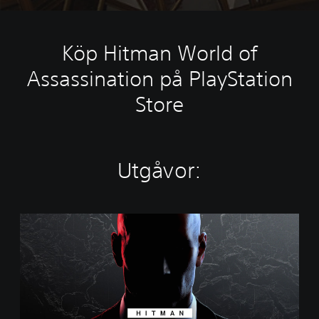
Köp Hitman World of
Assassination på PlayStation
Store
Utgåvor:
W
o
r
l
d
o
f
A