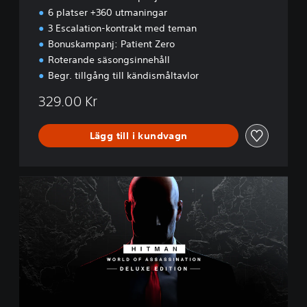
6 platser +360 utmaningar
3 Escalation-kontrakt med teman
Bonuskampanj: Patient Zero
Roterande säsongsinnehåll
Begr. tillgång till kändismåltavlor
329.00 Kr
Lägg till i kundvagn
W
O
A
D
e
l
u
x
e
E