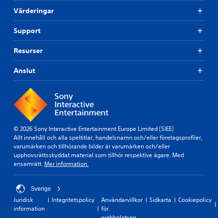
ä
u
a
Värderingar
s
t
t
a
a
i
.
n
Support
l
a
l
t
Resurser
S
s
t
a
t
a
m
Anslut
o
n
m
r
v
a
a
ä
p
n
u
l
d
n
a
a
d
t
r
© 2026 Sony Interactive Entertainment Europe Limited (SIEE)
e
s
ö
Allt innehåll och alla speltitlar, handelsnamn och/eller företagsprofiler,
r
i
r
varumärken och tillhörande bilder är varumärken och/eller
s
t
e
upphovsrättsskyddat material som tillhör respektive ägare. Med
p
e
l
ensamrätt.
Mer information.
e
x
s
l
t
e
e
k
e
Sverige
t
o
r
Juridisk
Integritetspolicy
Användarvillkor
Sidkarta
Cookiepolicy
o
n
information
för
U
m
t
webbplatsen