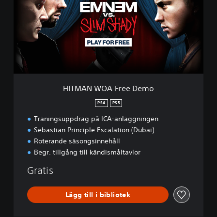
A
N
W
O
A
F
r
e
e
HITMAN WOA Free Demo
D
e
PS4
PS5
m
Träningsuppdrag på ICA-anläggningen
o
Sebastian Principle Escalation (Dubai)
Roterande säsongsinnehåll
Begr. tillgång till kändismåltavlor
Gratis
Lägg till i bibliotek