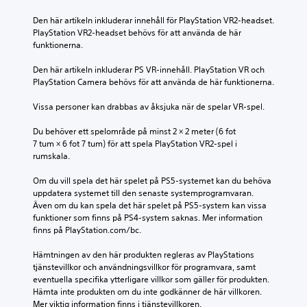
n
l
h
t
d
t
e
Den här artikeln inkluderar innehåll för PlayStation VR2-headset. 
t
e
.
l
PlayStation VR2-headset behövs för att använda de här 
v
r
s
funktionerna.
ä
t
t
n
M
e
.
Den här artikeln inkluderar PS VR-innehåll. PlayStation VR och 
d
o
x
PlayStation Camera behövs för att använda de här funktionerna.
a
t
n
p
S
.
o
Vissa personer kan drabbas av åksjuka när de spelar VR-spel.
å
p
l
s
a
j
T
Du behöver ett spelområde på minst 2 × 2 meter (6 fot 
p
r
u
7 tum × 6 fot 7 tum) för att spela PlayStation VR2-spel i 
y
a
a
d
rumskala.
k
d
m
a
l
D
a
Om du vill spela det här spelet på PS5-systemet kan du behöva 
r
u
i
n
uppdatera systemet till den senaste systemprogramvaran. 
n
k
g
Även om du kan spela det här spelet på PS5-system kan vissa 
u
a
a
a
funktioner som finns på PS4-system saknas. Mer information 
v
e
n
u
finns på PlayStation.com/bc.
i
l
a
n
s
n
l
d
Hämtningen av den här produkten regleras av PlayStations 
a
g
t
tjänstevillkor och användningsvillkor för programvara, samt 
e
s
e
D
eventuella specifika ytterligare villkor som gäller för produkten. 
.
r
a
u
Hämta inte produkten om du inte godkänner de här villkoren. 
t
t
k
Mer viktig information finns i tjänstevillkoren.