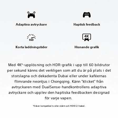
Adaptiva avtryckare
Haptisk feedback
Korta laddningstider
Hisnande grafik
Med 4K*-upplösning och HDR-grafik i upp till 60 bildrutor
per sekund känns det verkligen som att du är på plats i det
storslagna och dekadenta Dubai eller under kaféernas
flimrande neonljus i Chongqing. Känn "klicket" från
avtryckaren med DualSense-handkontrollens adaptiva
avtryckare och upplev den haptiska feedbacken designad
för varje vapen.
*Kräver kompatibel tv eller skärm och HDMI 2.1-kabel.