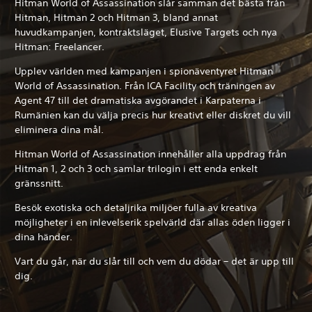
Hitman World of Assassination slår samman det bästa från
Hitman, Hitman 2 och Hitman 3, bland annat
huvudkampanjen, kontraktsläget, Elusive Targets och nya
Hitman: Freelancer.
Upplev världen med kampanjen i spionäventyret Hitman
World of Assassination. Från ICA Facility och träningen av
Agent 47 till det dramatiska avgörandet i Karpaterna i
Rumänien kan du välja precis hur kreativt eller diskret du vill
eliminera dina mål.
Hitman World of Assassination innehåller alla uppdrag från
Hitman 1, 2 och 3 och samlar trilogin i ett enda enkelt
gränssnitt.
Besök exotiska och detaljrika miljöer fulla av kreativa
möjligheter i en inlevelserik spelvärld där allas öden ligger i
dina händer.
Vart du går, när du slår till och vem du dödar – det är upp till
dig.