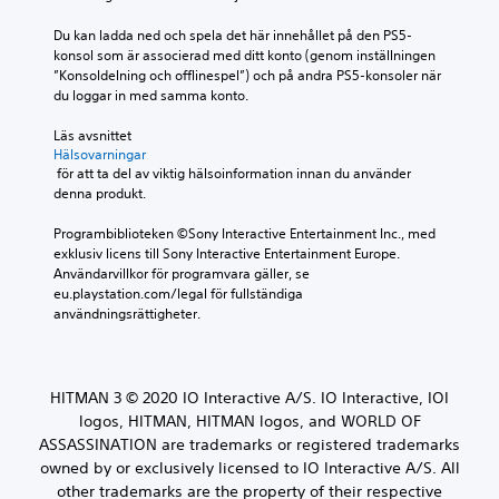
t
e
K
a
l
x
a
n
Du kan ladda ned och spela det här innehållet på den PS5-
j
t
s
n
konsol som är associerad med ditt konto (genom inställningen 
u
e
k
”Konsoldelning och offlinespel”) och på andra PS5-konsoler när 
s
d
r
a
du loggar in med samma konto.
p
u
p
U
e
t
a
Läs avsnittet 
n
d
l
m
Hälsovarningar
d
a
a
 för att ta del av viktig hälsoinformation innan du använder 
a
e
t
s
denna produkt.
n
r
a
u
u
t
s
t
Programbiblioteken ©Sony Interactive Entertainment Inc., med 
e
e
k
exklusiv licens till Sony Interactive Entertainment Europe. 
l
a
x
a
Användarvillkor för programvara gäller, se 
l
n
t
v
eu.playstation.com/legal för fullständiga 
a
r
e
a
användningsrättigheter.
s
r
ö
r
p
n
a
r
a
a
s
e
r
p
a
l
a
HITMAN 3 © 2020 IO Interactive A/S. IO Interactive, IOI
r
m
s
-
logos, HITMAN, HITMAN logos, and WORLD OF
e
m
e
p
s
a
ASSASSINATION are trademarks or registered trademarks
u
k
e
f
owned by or exclusively licensed to IO Interactive A/S. All
n
o
n
r
other trademarks are the property of their respective
k