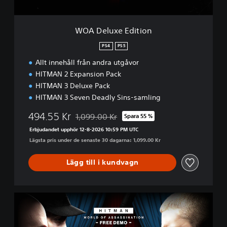
d
i
t
WOA Deluxe Edition
i
o
PS4
PS5
n
Allt innehåll från andra utgåvor
HITMAN 2 Expansion Pack
HITMAN 3 Deluxe Pack
HITMAN 3 Seven Deadly Sins-samling
494.55 Kr
1,099.00 Kr
Spara 55 %
Nedsatt från ursprungspriset på 1,099.00 Kr
Erbjudandet upphör 12-8-2026 10:59 PM UTC
Lägsta pris under de senaste 30 dagarna: 1,099.00 Kr
Lägg till i kundvagn
H
I
T
M