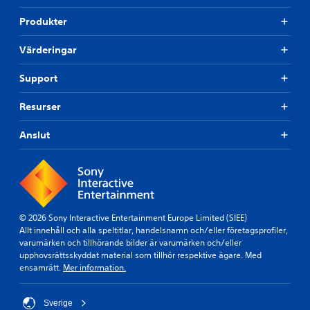
e
n
d
m
ä
r
Produkter
m
D
r
b
u
u
s
a
n
Värderingar
k
o
i
r
a
m
c
s
n
Support
h
e
p
s
e
r
t
a
Resurser
l
a
ä
k
s
m
l
k
t
Anslut
e
l
.
ä
d
a
n
a
i
s
n
n
d
l
l
r
i
j
a
g
u
© 2026 Sony Interactive Entertainment Europe Limited (SIEE)
s
d
h
Allt innehåll och alla speltitlar, handelsnamn och/eller företagsprofiler,
p
u
e
varumärken och tillhörande bilder är varumärken och/eller
e
t
upphovsrättsskyddat material som tillhör respektive ägare. Med
t
l
d
ensamrätt.
Mer information.
(
a
a
g
r
t
r
e
a
Sverige