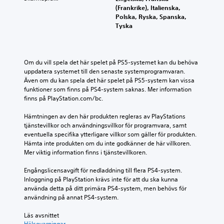
l
t
a
l
h
b
(Frankrike), Italienska,
e
e
t
e
b
e
Polska, Ryska, Spanska,
r
l
.
l
b
r
Tyska
n
l
s
ä
c
a
e
t
t
h
M
t
r
.
t
a
i
o
g
e
Om du vill spela det här spelet på PS5-systemet kan du behöva 
t
l
n
e
l
uppdatera systemet till den senaste systemprogramvaran. 
P
l
t
n
o
s
Även om du kan spela det här spelet på PS5-system kan vissa 
e
å
o
l
D
e
funktioner som finns på PS4-system saknas. Mer information 
n
m
m
u
j
n
finns på PlayStation.com/bc.
a
a
i
k
o
u
l
t
n
a
c
d
Hämtningen av den här produkten regleras av PlayStations 
t
t
n
n
h
tjänstevillkor och användningsvillkor för programvara, samt 
e
D
h
s
h
e
eventuella specifika ytterligare villkor som gäller för produkten. 
r
u
a
k
u
l
Hämta inte produkten om du inte godkänner de här villkoren. 
n
k
n
i
v
Mer viktig information finns i tjänstevillkoren.
s
a
a
d
c
u
e
t
n
k
k
d
Engångslicensavgift för nedladdning till flera PS4-system. 
i
r
a
o
a
k
Inloggning på PlayStation krävs inte för att du ska kunna 
v
n
f
n
o
a
använda detta på ditt primära PS4-system, men behövs för 
f
g
t
ö
c
r
användning på annat PS4-system.
ö
e
r
r
h
a
r
a
o
t
s
k
Läs avsnittet 
i
t
l
a
t
j
Hälsovarningar