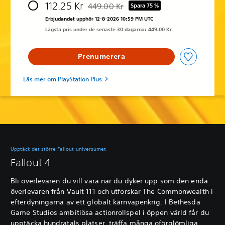
112.25 Kr
449.00 Kr
Spara 75 %
Nedsatt från ursprungspriset på 449.00 K
Erbjudandet upphör 12-8-2026 10:59 PM UTC
Lägsta pris under de senaste 30 dagarna: 449.00 Kr
Prenumerera
Läs mer om PlayStation Plus
Upptäck det större Fallout-universumet
Fallout 4
Bli överlevaren du vill vara när du dyker upp som den enda
överlevaren från Vault 111 och utforskar The Commonwealth i
efterdyningarna av ett globalt kärnvapenkrig. I Bethesda
Game Studios ambitiösa actionrollspel i öppen värld får du
upptäcka hundratals platser, träffa många oförglömliga