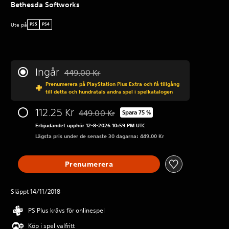
Bethesda Softworks
Ute på
PS5
PS4
Ingår
449.00 Kr
Nedsatt från ursprungspriset på 449.00 Kr
Prenumerera på PlayStation Plus Extra och få tillgång
till detta och hundratals andra spel i spelkatalogen
112.25 Kr
449.00 Kr
Spara 75 %
Nedsatt från ursprungspriset på 449.00 Kr
Erbjudandet upphör 12-8-2026 10:59 PM UTC
Lägsta pris under de senaste 30 dagarna: 449.00 Kr
Prenumerera
Släppt 14/11/2018
PS Plus krävs för onlinespel
Köp i spel valfritt