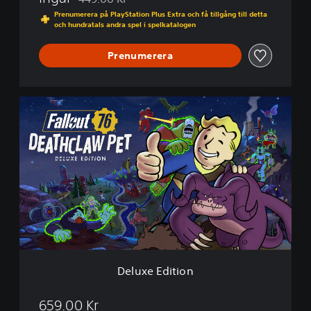
Nedsatt från ursprungspriset på 449.00 Kr
Prenumerera på PlayStation Plus Extra och få tillgång till detta
och hundratals andra spel i spelkatalogen
Prenumerera
D
e
l
u
x
e
E
d
i
t
i
o
n
Deluxe Edition
659.00 Kr