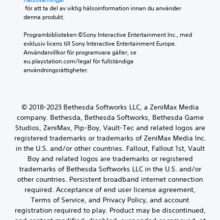
n
t
l
e
ä
 för att ta del av viktig hälsoinformation innan du använder 
ä
s
l
e
m
r
denna produkt.
l
t
j
n
o
e
v
ä
u
v
t
r
Programbiblioteken ©Sony Interactive Entertainment Inc., med 
l
s
d
i
f
n
exklusiv licens till Sony Interactive Entertainment Europe. 
l
u
t
b
ö
a
Användarvillkor för programvara gäller, se 
d
t
r
u
r
.
eu.playstation.com/legal för fullständiga 
l
d
e
d
i
användningsrättigheter.
a
a
r
n
i
y
t
a
s
e
o
a
r
t
r
u
s
.
ä
© 2018-2023 Bethesda Softworks LLC, a ZeniMax Media
t
k
D
l
o
company. Bethesda, Bethesda Softworks, Bethesda Game
a
u
l
c
v
k
Studios, ZeniMax, Pip-Boy, Vault-Tec and related logos are
d
h
a
a
registered trademarks or trademarks of ZeniMax Media Inc.
a
d
r
n
o
in the U.S. and/or other countries. Fallout, Fallout 1st, Vault
u
a
v
r
Boy and related logos are trademarks or registered
k
s
i
d
trademarks of Bethesda Softworks LLC in the U.S. and/or
a
a
s
,
n
other countries. Persistent broadband internet connection
m
a
f
f
m
s
required. Acceptance of end user license agreement,
r
å
a
p
Terms of Service, and Privacy Policy, and account
a
h
f
e
s
registration required to play. Product may be discontinued,
j
r
l
e