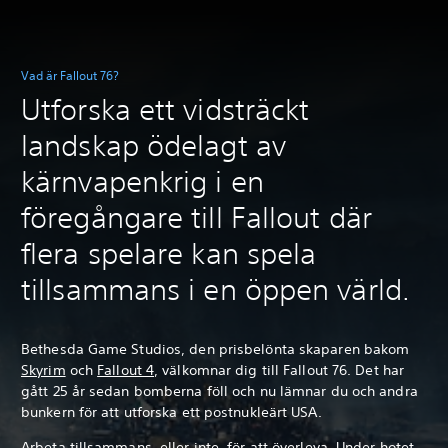
Vad är Fallout 76?
Utforska ett vidsträckt
landskap ödelagt av
kärnvapenkrig i en
föregångare till Fallout där
flera spelare kan spela
tillsammans i en öppen värld.
Bethesda Game Studios, den prisbelönta skaparen bakom
Skyrim
och
Fallout 4
, välkomnar dig till Fallout 76. Det har
gått 25 år sedan bomberna föll och nu lämnar du och andra
bunkern för att utforska ett postnukleärt USA.
Arbeta tillsammans, eller inte, för att överleva. Under hotet