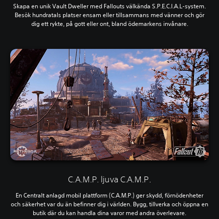
Skapa en unik Vault Dweller med Fallouts välkända S.P.E.C.I.A.L-system.
Besök hundratals platser ensam eller tillsammans med vänner och gör
dig ett rykte, på gott eller ont, bland ödemarkens invånare.
C.A.M.P. ljuva C.A.M.P.
En Centralt anlagd mobil plattform (C.A.M.P.) ger skydd, förnödenheter
och säkerhet var du än befinner dig i världen. Bygg, tillverka och öppna en
butik där du kan handla dina varor med andra överlevare.