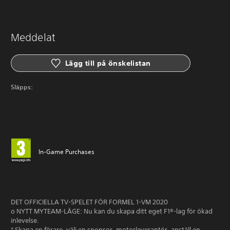
Meddelat
Lägg till på önskelistan
Släpps:
In-Game Purchases
DET OFFICIELLA TV-SPELET FÖR FORMEL 1-VM 2020
o NYTT MYTEAM-LÄGE: Nu kan du skapa ditt eget F1®-lag för ökad
inlevelse.
* Skapa en förare, välj en sponsor, motorleverantör, anställ en