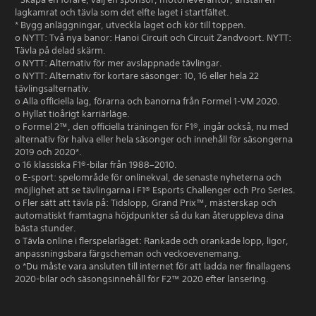
lagkamrat och tävla som det elfte laget i startfältet.
* Bygg anläggningar, utveckla laget och kör till toppen.
o NYTT: Två nya banor: Hanoi Circuit och Circuit Zandvoort. NYTT:
Tävla på delad skärm.
o NYTT: Alternativ för mer avslappnade tävlingar.
o NYTT: Alternativ för kortare säsonger: 10, 16 eller hela 22
tävlingsalternativ.
o Alla officiella lag, förarna och banorna från Formel 1-VM 2020.
o Hyllat tioårigt karriärläge.
o Formel 2™, den officiella träningen för F1®, ingår också, nu med
alternativ för halva eller hela säsonger och innehåll för säsongerna
2019 och 2020*.
o 16 klassiska F1®-bilar från 1988–2010.
o E-sport: spelområde för onlinekval, de senaste nyheterna och
möjlighet att se tävlingarna i F1® Esports Challenger och Pro Series.
o Fler sätt att tävla på: Tidslopp, Grand Prix™, mästerskap och
automatiskt framtagna höjdpunkter så du kan återuppleva dina
bästa stunder.
o Tävla online i flerspelarläget: Rankade och orankade lopp, ligor,
anpassningsbara färgscheman och veckoevenemang.
o *Du måste vara ansluten till internet för att ladda ner finallagens
2020-bilar och säsongsinnehåll för F2™ 2020 efter lansering.