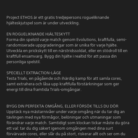
Project ETHOS är ett gratis tredjepersons rogueliknande
hjälteskjutspel som är under utveckling.
EN ROGUELIKNANDE HJÄLTESKYTT
Forma din spelstil varje match genom Evolutions, kraftfulla, semi-
randomiserade uppgraderingar som är unika för varje hjälte.
Utveckla en prickskytt till en närstridssoldat, eller en stödroll till en
kraftfull ensamvarg. Bygg din hjälte i realtid för att passa din
personliga spelstil.
SPECIELLT EXTRACTION-LÄGE
Testa Trials, en pågående och ihärdig kamp för att samla cores,
samt extrahera och låsa upp kraftfulla förstärkningar som ger
energi till dina framtida Trials-omgångar.
BYGG DIN PERFEKTA OMGÅNG, ELLER FÖRSÖK TILLS DU DÖR
Upptäck nya mästarnivåer under varje omgång när du tar dig an
tävlingen med nya förmågor, belöningar och utmaningar som
förändrar varje match. Samtidigt som klockan tickar måste du göra
ett val: tar du dig säkert igenom omgången med dina surt
förvärvade cores, eller slår du på stort, riskerar allt och ser om du