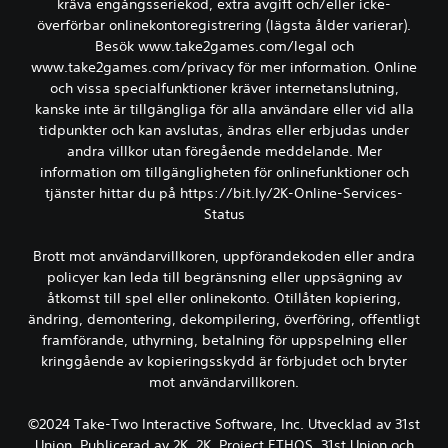
kräva engångsseriekod, extra avgift och/eller icke-
överförbar onlinekontoregistrering (lägsta ålder varierar).
Besök www.take2games.com/legal och
www.take2games.com/privacy för mer information. Online
och vissa specialfunktioner kräver internetanslutning,
kanske inte är tillgängliga för alla användare eller vid alla
tidpunkter och kan avslutas, ändras eller erbjudas under
andra villkor utan föregående meddelande. Mer
information om tillgängligheten för onlinefunktioner och
tjänster hittar du på https://bit.ly/2K-Online-Services-
Status
Brott mot användarvillkoren, uppförandekoden eller andra
policyer kan leda till begränsning eller uppsägning av
åtkomst till spel eller onlinekonto. Otillåten kopiering,
ändring, demontering, dekompilering, överföring, offentligt
framförande, uthyrning, betalning för uppspelning eller
kringgående av kopieringsskydd är förbjudet och bryter
mot användarvillkoren.
©2024 Take-Two Interactive Software, Inc. Utvecklad av 31st
Union. Publicerad av 2K. 2K, Project ETHOS, 31st Union och