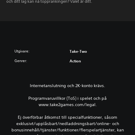
och ditt lag kan nå topprankingen? Valet är ditt.
Utgivare:
Take-Two
Genrer:
Action
Internetanslutning och 2K-konto krävs.
Programvaruvillkor (ToS) i spelet och på
www.take2games.com/legal.
Ej överförbar åtkomst till specialfunktioner, såsom
exklusivt/upplåsbart/nedladdningsbart/online- och
bonusinnehåll/tjänster/funktioner/flerspelartjänster, kan