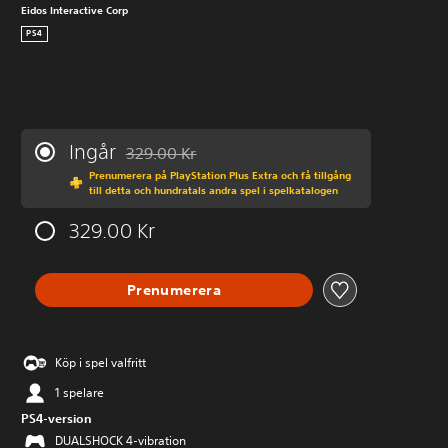
Eidos Interactive Corp
PS4
Ingår
329.00 Kr
Nedsatt från ursprungspriset på 329.00 Kr
Prenumerera på PlayStation Plus Extra och få tillgång
till detta och hundratals andra spel i spelkatalogen
329.00 Kr
Prenumerera
Köp i spel valfritt
1 spelare
PS4-version
DUALSHOCK 4-vibration