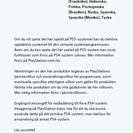
(Frankrike), Italienska,
Polska, Portugisiska
(Brasilien), Ryska, Spanska,
Spanska (Mexiko), Tyska
Om du vill spela det här spelet på PS5-systemet kan du behöva 
uppdatera systemet till den senaste systemprogramvaran. 
Även om du kan spela det här spelet på PS5-system kan vissa 
funktioner som finns på PS4-system saknas. Mer information 
finns på PlayStation.com/bc.
Hämtningen av den här produkten regleras av PlayStations 
tjänstevillkor och användningsvillkor för programvara, samt 
eventuella specifika ytterligare villkor som gäller för produkten. 
Hämta inte produkten om du inte godkänner de här villkoren. 
Mer viktig information finns i tjänstevillkoren.
Engångslicensavgift för nedladdning till flera PS4-system. 
Inloggning på PlayStation krävs inte för att du ska kunna 
använda detta på ditt primära PS4-system, men behövs för 
användning på annat PS4-system.
Läs avsnittet 