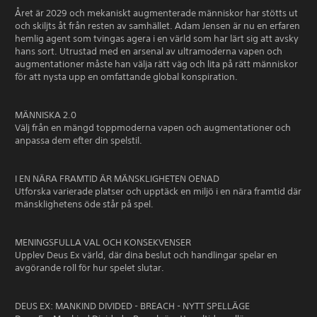
Året är 2029 och mekaniskt augmenterade människor har stötts ut
och skiljts åt från resten av samhället. Adam Jensen är nu en erfaren
hemlig agent som tvingas agera i en värld som har lärt sig att avsky
hans sort. Utrustad med en arsenal av ultramoderna vapen och
augmentationer måste han välja rätt väg och lita på rätt människor
för att nysta upp en omfattande global konspiration.
MÄNNISKA 2.0
Välj från en mängd toppmoderna vapen och augmentationer och
anpassa dem efter din spelstil.
I EN NÄRA FRAMTID ÄR MÄNSKLIGHETEN OENAD
Utforska varierade platser och upptäck en miljö i en nära framtid där
mänsklighetens öde står på spel.
MENINGSFULLA VAL OCH KONSEKVENSER
Upplev Deus Ex värld, där dina beslut och handlingar spelar en
avgörande roll för hur spelet slutar.
DEUS EX: MANKIND DIVIDED - BREACH - NYTT SPELLÄGE