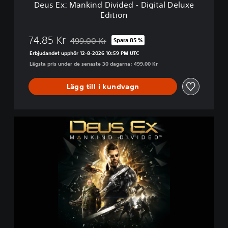
Deus Ex: Mankind Divided - Digital Deluxe
d
Edition
D
i
v
74.85 Kr
499.00 Kr
Spara 85 %
Nedsatt från ursprungspriset på 499.00 Kr
i
Erbjudandet upphör 12-8-2026 10:59 PM UTC
d
Lägsta pris under de senaste 30 dagarna: 499.00 Kr
e
d
-
Lägg till i kundvagn
D
i
g
D
i
e
t
u
a
s
l
E
D
x
e
:
l
M
u
a
x
n
e
k
E
i