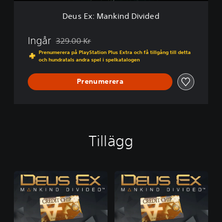
d
n
i
Deus Ex: Mankind Divided
d
t
D
i
i
Ingår
o
329.00 Kr
Nedsatt från ursprungspriset på 329.00 Kr
v
n
Prenumerera på PlayStation Plus Extra och få tillgång till detta
i
och hundratals andra spel i spelkatalogen
d
e
Prenumerera
d
Tillägg