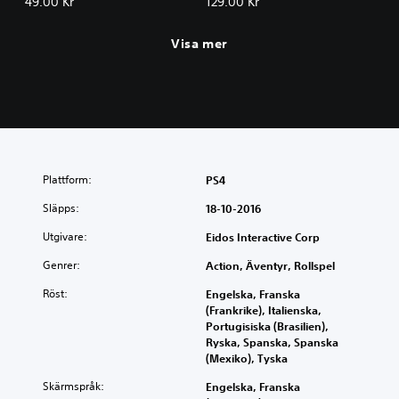
49.00 Kr
129.00 Kr
Visa mer
Plattform:
PS4
Släpps:
18-10-2016
Utgivare:
Eidos Interactive Corp
Genrer:
Action, Äventyr, Rollspel
Röst:
Engelska, Franska
(Frankrike), Italienska,
Portugisiska (Brasilien),
Ryska, Spanska, Spanska
(Mexiko), Tyska
Skärmspråk:
Engelska, Franska