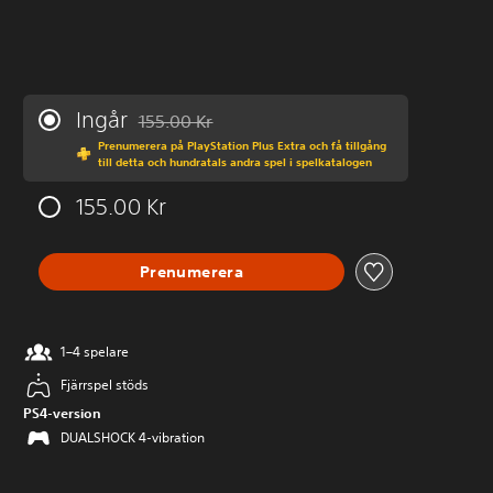
Ingår
155.00 Kr
Nedsatt från ursprungspriset på 155.00 Kr
Prenumerera på PlayStation Plus Extra och få tillgång
till detta och hundratals andra spel i spelkatalogen
155.00 Kr
Prenumerera
1–4 spelare
Fjärrspel stöds
PS4-version
DUALSHOCK 4-vibration