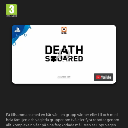
Få tillsammans med en kär vän, en grupp vänner eller till och med
hela familjen och vägleda grupper om två eller fyra robotar genom
allt-komplexa nivåer på sina färgkodade mål. Men se upp! Vägen