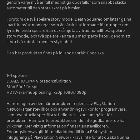
genom varje nivå är full med listiga dödsfällor som snabbt skicka
automater till den stora skrot på himlen.
Förutom de två spelare story mode, Death Squared omfattar galna
'parti kaos' utmaningar som är särskilt utformade för grupper om
fyra. En enda spelare kan också njuta av traditionellt två spelare
story mode, och två spelare kan ta itu med 'party kaos', genom att
styra två robotar med en styrenhet.
Den här produkten finns på följande språk: Engelska
1-4 spelare
DUALSHOCK®4 Vibrationsfunktion
Stöd För Fjärrspel
HDTV-skärmupplösning: 720p,1080i,1080p
Hämtningen av den här produkten regleras av PlayStation
Networks tjänstevillkor och användningsvillkor för programvara,
samt eventuella specifika ytterligare villkor som gäller för
produkten. Hämta inte produkten om du inte godkänner de här
villkoren. Mer viktig information finns i tjänstevillkoren.
Engångslicensavgift för nedladdning till flera PS4-system.
Inloggning på PlayStation Network krävs inte för att du ska kunna