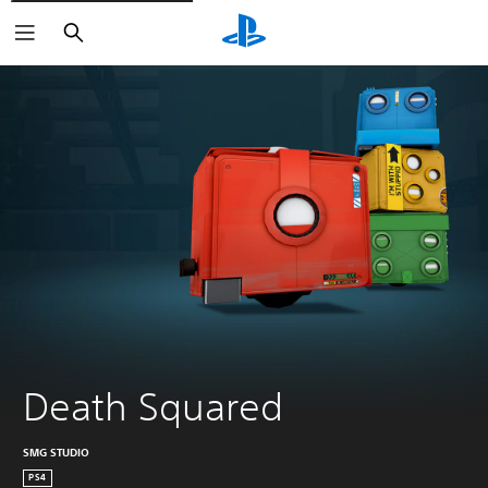
Sök
Death Squared
SMG STUDIO
PS4