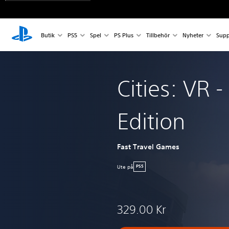
Butik
PS5
Spel
PS Plus
Tillbehör
Nyheter
Supp
Cities: VR 
Edition
Fast Travel Games
Ute på
PS5
329.00 Kr