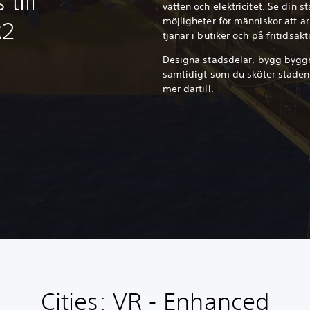
 till
vatten och elektricitet. Se din 
möjligheter för människor att 
R2
tjänar i butiker och på fritidsakti
Designa stadsdelar, bygg byggna
samtidigt som du sköter stadens
mer därtill.
Cities: VR - Enhanced