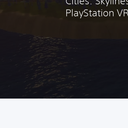
Cities: Skylines
PlayStation V