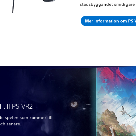
stadsbyggandet smidigare 
Mer information om PS 
 till PS VR2
de spelen som kommer till
och senare.