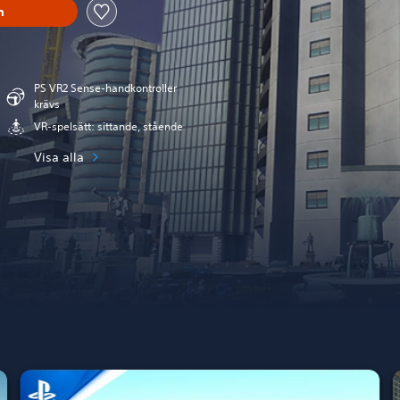
n
PS VR2 Sense-handkontroller
krävs
VR-spelsätt: sittande, stående
Visa alla