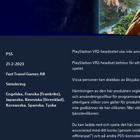
PlayStation VR2-headsetet ska inte anv
PS5
PlayStation VR2-headset behövs för att 
21-2-2023
spelet.
Fast Travel Games AB
Vissa personer kan drabbas av åksjuka 
Simulering
Hämtningen av den här produkten reglera
Engelska, Franska (Frankrike),
och användningsvillkor för programvara,
Japanska, Kinesiska (förenklad),
ytterligare villkor som gäller för produ
Koreanska, Spanska, Tyska
inte godkänner de här villkoren. Mer vikt
tjänstevillkoren.
Du kan ladda ned och spela det här inn
associerad med ditt konto (genom instä
offlinespel”) och på andra PS5-konsole