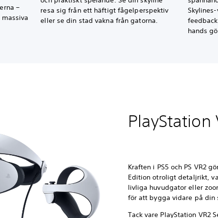
och praktiskt spelande. Se din skyline
spännande
serna –
resa sig från ett häftigt fågelperspektiv
Skylines-
ll massiva
eller se din stad vakna från gatorna.
feedback 
hands gö
PlayStation
Kraften i PS5 och PS VR2 gö
Edition otroligt detaljrikt, 
livliga huvudgator eller zoo
för att bygga vidare på din
Tack vare PlayStation VR2 