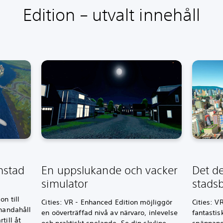
Edition – utvalt innehåll
mstad
En uppslukande och vacker
Det de
simulator
stadsb
on till
Cities: VR - Enhanced Edition möjliggör
Cities: V
lhandahåll
en oöverträffad nivå av närvaro, inlevelse
fantastis
till åt