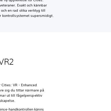
 ny upplevelse för Cities:
veteraner. Exakt och kännbar
och en rad olika verktyg till
r kontrollsystemet supersmidigt.
 VR2
r Cities: VR - Enhanced
vare sig du tittar närmare på
mar ut till fågelperspektiv
 skapelse.
Sense-handkontrollen känns