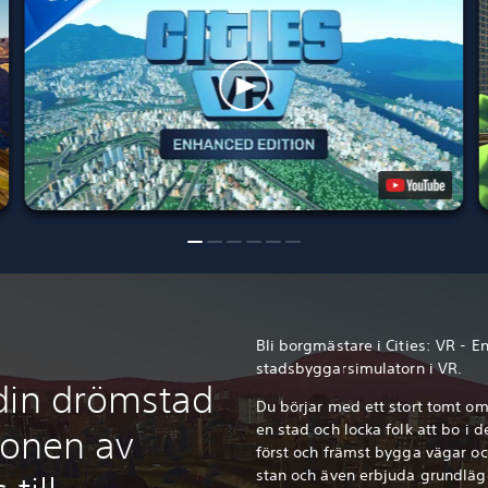
Bli borgmästare i Cities: VR - 
stadsbyggarsimulatorn i VR.
din drömstad
Du börjar med ett stort tomt om
en stad och locka folk att bo i 
ionen av
först och främst bygga vägar och
stan och även erbjuda grundlä