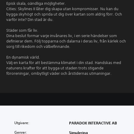
Episk skala, oändliga möjligheter.
Cities: Skylines II låter dig skapa utan kompromisser. Nu kan du
bygga skyhögt och sprida ut dig över kartan som aldrig förr. Och
varför inte? Din stad är du.
Städer som får liv.
Dina beslut formar varje invånares liv, i en serie händelser som
definierar dem. Följ topparna och dalarna i deras liv, från kärlek och
sorg till rikedom och välbefinnande.
En dynamisk värld.
Välj en karta för att bestämma klimatet i din stad. Handskas med
naturens krafter för att bygga ut staden trots stigande
föroreningar, ombytligt väder och årstidernas utmaningar.
Utgivare:
PARADOX INTERACTIVE AB
Genrer:
Simulering