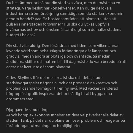
Du bestämmer också hur din stad ska växa, men du måste ha en
strategi. Varje beslut har konsekvenser. Kan du ge de lokala
industrierna strömförsörjning samtidigt som du stärker ekonomin
genom handel? Vad får bostadsområden att blomstra utan att
pulsen i innerstaden försvinner? Hur ska du lyckas uppfylla
invånarnas behov och önskemål samtidigt som du håller stadens
budget i balans?
Din stad vilar aldrig. Den förändras med tiden, som vilken annan
levande värld som helst. Några förändringar går långsamt och
gradvis, medan andra är plötsliga och oväntade. Så medan
årstiderna skiftar och natten blir till dag måste du vara beredd på att
agera när livet inte går som planerat.
Cities: Skylines II är det mest realistiska och detaljerade
stadsbyggarspelet någonsin, och det pressar dina kreativa och
problemlösande förmågor till en ny nivå. Med vackert renderad
högupplöst grafik inspirerar det också dig till att bygga dina
drömmars stad.
Djupgående simulering.
AI och komplex ekonomi innebär att dina val påverkar alla delar av
staden. Tänk på det när du planerar, löser problem och reagerar på
förändringar, utmaningar och möjligheter.