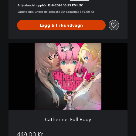
Nedsatt från ursprungspriset på 549.00 Kr
d
Erbjudandet upphör 12-8-2026 10:59 PM UTC
y
Lägsta pris under de senaste 30 dagarna: 549.00 Kr
D
e
l
Lägg till i kundvagn
u
x
e
C
E
a
d
t
i
h
t
e
i
r
o
i
n
n
e
:
F
u
l
Catherine: Full Body
l
B
o
449.00 Kr