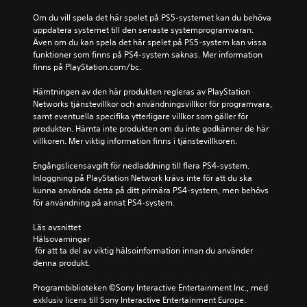
Om du vill spela det här spelet på PS5-systemet kan du behöva 
uppdatera systemet till den senaste systemprogramvaran. 
Även om du kan spela det här spelet på PS5-system kan vissa 
funktioner som finns på PS4-system saknas. Mer information 
finns på PlayStation.com/bc.
Hämtningen av den här produkten regleras av PlayStation 
Networks tjänstevillkor och användningsvillkor för programvara, 
samt eventuella specifika ytterligare villkor som gäller för 
produkten. Hämta inte produkten om du inte godkänner de här 
villkoren. Mer viktig information finns i tjänstevillkoren.
Engångslicensavgift för nedladdning till flera PS4-system. 
Inloggning på PlayStation Network krävs inte för att du ska 
kunna använda detta på ditt primära PS4-system, men behövs 
för användning på annat PS4-system.
Läs avsnittet 
Hälsovarningar
 för att ta del av viktig hälsoinformation innan du använder 
denna produkt.
Programbiblioteken ©Sony Interactive Entertainment Inc., med 
exklusiv licens till Sony Interactive Entertainment Europe. 