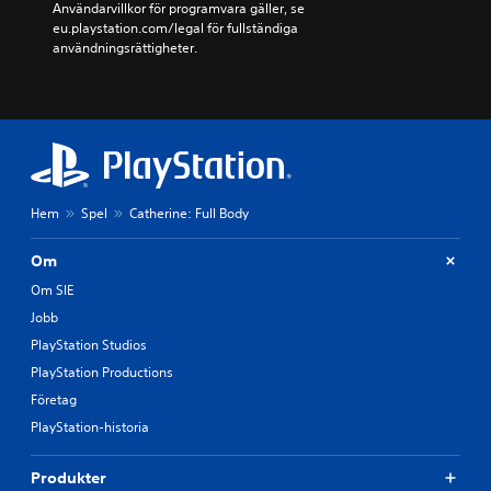
Användarvillkor för programvara gäller, se 
eu.playstation.com/legal för fullständiga 
användningsrättigheter.
Hem
Spel
Catherine: Full Body
Om
Om SIE
Jobb
PlayStation Studios
PlayStation Productions
Företag
PlayStation-historia
Produkter