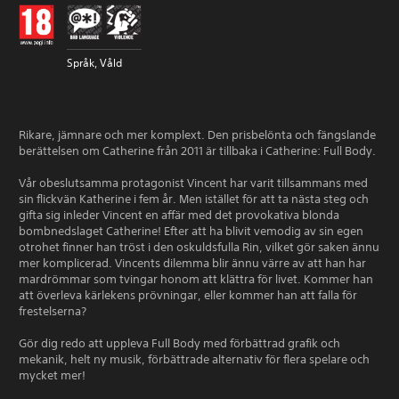
Språk, Våld
Rikare, jämnare och mer komplext. Den prisbelönta och fängslande
berättelsen om Catherine från 2011 är tillbaka i Catherine: Full Body.
Vår obeslutsamma protagonist Vincent har varit tillsammans med
sin flickvän Katherine i fem år. Men istället för att ta nästa steg och
gifta sig inleder Vincent en affär med det provokativa blonda
bombnedslaget Catherine! Efter att ha blivit vemodig av sin egen
otrohet finner han tröst i den oskuldsfulla Rin, vilket gör saken ännu
mer komplicerad. Vincents dilemma blir ännu värre av att han har
mardrömmar som tvingar honom att klättra för livet. Kommer han
att överleva kärlekens prövningar, eller kommer han att falla för
frestelserna?
Gör dig redo att uppleva Full Body med förbättrad grafik och
mekanik, helt ny musik, förbättrade alternativ för flera spelare och
mycket mer!