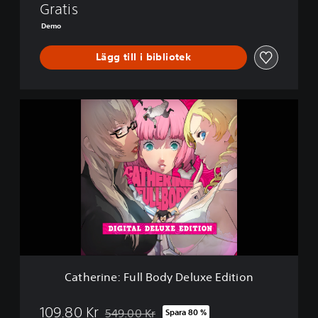
o
Gratis
d
Demo
y
D
Lägg till i bibliotek
e
m
o
C
a
t
h
e
r
i
n
e
:
F
u
l
Catherine: Full Body Deluxe Edition
l
B
o
109.80 Kr
549.00 Kr
Spara 80 %