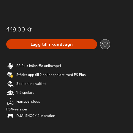
449.00 Kr
Lägg till i kundvagn
PS Plus krävs för onlinespel
Stöder upp till 2 onlinespelare med PS Plus
Spel online valfritt
1–2 spelare
Fjärrspel stöds
PS4-version
DUALSHOCK 4-vibration