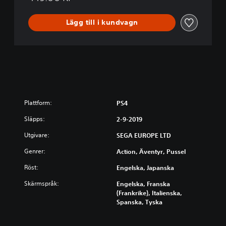
d
y
Lägg till i kundvagn
Plattform:
PS4
Släpps:
2-9-2019
Utgivare:
SEGA EUROPE LTD
Genrer:
Action, Äventyr, Pussel
Röst:
Engelska, Japanska
Skärmspråk:
Engelska, Franska
(Frankrike), Italienska,
Spanska, Tyska