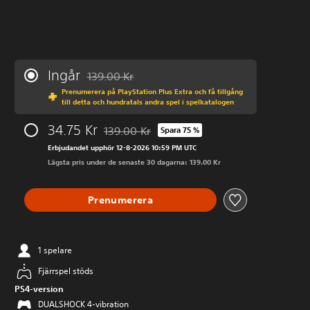
Ingår
139.00 Kr
Nedsatt från ursprungspriset på 139.00 Kr
Prenumerera på PlayStation Plus Extra och få tillgång
till detta och hundratals andra spel i spelkatalogen
34.75 Kr
139.00 Kr
Spara 75 %
Nedsatt från ursprungspriset på 139.00 Kr
Erbjudandet upphör 12-8-2026 10:59 PM UTC
Lägsta pris under de senaste 30 dagarna: 139.00 Kr
Prenumerera
1 spelare
Fjärrspel stöds
PS4-version
DUALSHOCK 4-vibration