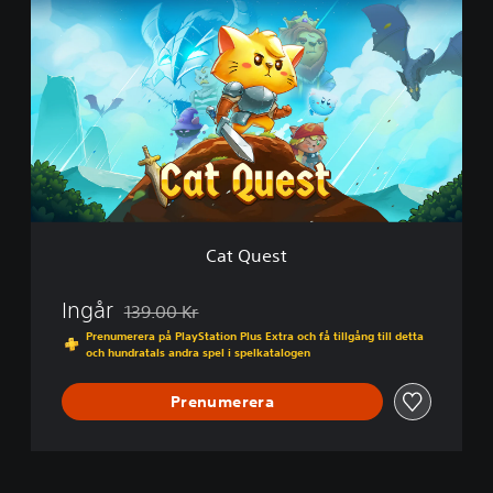
a
t
Q
u
e
s
t
Cat Quest
Ingår
139.00 Kr
Nedsatt från ursprungspriset på 139.00 Kr
Prenumerera på PlayStation Plus Extra och få tillgång till detta
och hundratals andra spel i spelkatalogen
Prenumerera