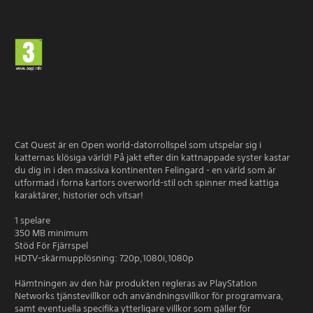
Cat Quest är en Open world-datorrollspel som utspelar sig i
katternas klösiga värld! På jakt efter din kattnappade syster kastar
du dig in i den massiva kontinenten Felingard - en värld som är
utformad i forna kartors overworld-stil och spinner med kattiga
karaktärer, historier och vitsar!
1 spelare
350 MB minimum
Stöd För Fjärrspel
HDTV-skärmupplösning: 720p,1080i,1080p
Hämtningen av den här produkten regleras av PlayStation
Networks tjänstevillkor och användningsvillkor för programvara,
samt eventuella specifika ytterligare villkor som gäller för