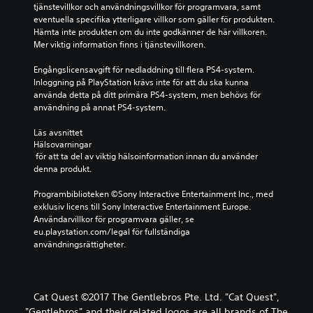
tjänstevillkor och användningsvillkor för programvara, samt 
eventuella specifika ytterligare villkor som gäller för produkten. 
Hämta inte produkten om du inte godkänner de här villkoren. 
Mer viktig information finns i tjänstevillkoren.
Engångslicensavgift för nedladdning till flera PS4-system. 
Inloggning på PlayStation krävs inte för att du ska kunna 
använda detta på ditt primära PS4-system, men behövs för 
användning på annat PS4-system.
Läs avsnittet 
Hälsovarningar
 för att ta del av viktig hälsoinformation innan du använder 
denna produkt.
Programbiblioteken ©Sony Interactive Entertainment Inc., med 
exklusiv licens till Sony Interactive Entertainment Europe. 
Användarvillkor för programvara gäller, se 
eu.playstation.com/legal för fullständiga 
användningsrättigheter.
Cat Quest ©2017 The Gentlebros Pte. Ltd. "Cat Quest",
"Gentlebros" and their related logos are all brands of The