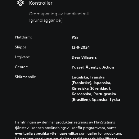
r
g
Kontroller
o
a
Ommappning av handkontroll
l
v
l
h
(grundläggande)
e
a
r
n
Plattform:
PS5
d
D
k
u
Släpps:
12-9-2024
o
k
a
n
Utgivare:
Dear Villagers
n
t
Genrer:
Pussel, Äventyr, Action
s
r
ä
o
Skärmspråk:
Engelska, Franska
n
l
(Frankrike), Japanska,
k
l
Kinesiska (förenklad),
a
Koreanska, Portugisiska
(
v
(Brasilien), Spanska, Tyska
g
o
r
l
y
u
m
n
Hämtningen av den här produkten regleras av PlayStations 
e
d
tjänstevillkor och användningsvillkor för programvara, samt 
n
l
eventuella specifika ytterligare villkor som gäller för produkten. 
o
ä
Hämta inte produkten om du inte godkänner de här villkoren. 