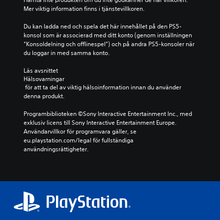
c
g
Mer viktig information finns i tjänstevillkoren.
h
g
s
Du kan ladda ned och spela det här innehållet på den PS5-
a
t
konsol som är associerad med ditt konto (genom inställningen 
n
ä
”Konsoldelning och offlinespel”) och på andra PS5-konsoler när 
n
d
du loggar in med samma konto.
g
e
a
)
Läs avsnittet 
a
D
Hälsovarningar
v
 för att ta del av viktig hälsoinformation innan du använder 
u
l
denna produkt.
k
j
a
u
Programbiblioteken ©Sony Interactive Entertainment Inc., med 
n
d
exklusiv licens till Sony Interactive Entertainment Europe. 
ä
e
Användarvillkor för programvara gäller, se 
n
t
eu.playstation.com/legal för fullständiga 
d
i
användningsrättigheter.
r
n
a
d
k
i
o
v
n
i
t
d
r
u
o
e