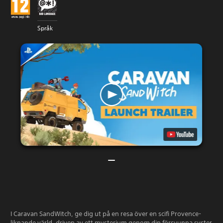
Språk
I Caravan SandWitch, ge dig ut på en resa över en scifi Provence-
liknande värld, driven av ett mysterium genom din försvunna syster