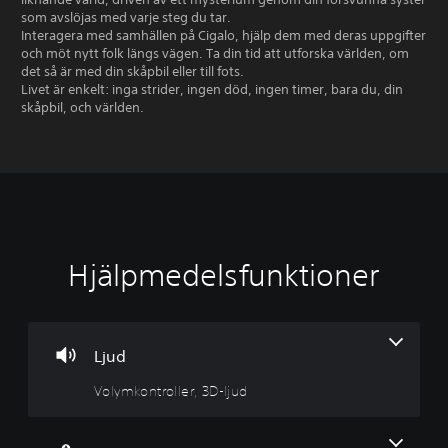
som avslöjas med varje steg du tar.
Interagera med samhällen på Cigalo, hjälp dem med deras uppgifter
och möt nytt folk längs vägen. Ta din tid att utforska världen, om
det så är med din skåpbil eller till fots.
Livet är enkelt: inga strider, ingen död, ingen timer, bara du, din
skåpbil, och världen.
Hjälpmedelsfunktioner
V
O
o
m
l
m
y
a
m
p
Ljud
k
p
Volymkontroller, 3D-ljud
o
n
n
i
t
n