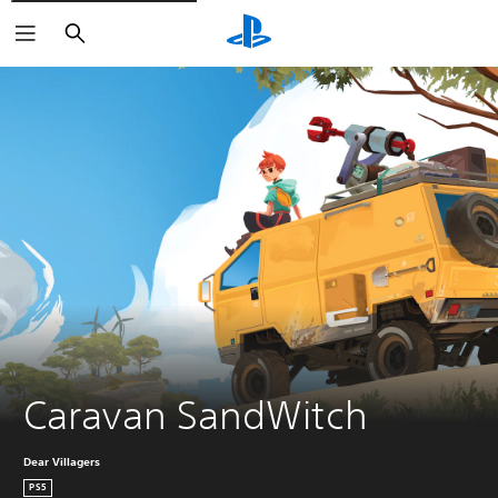
Sök
Caravan SandWitch
Dear Villagers
PS5