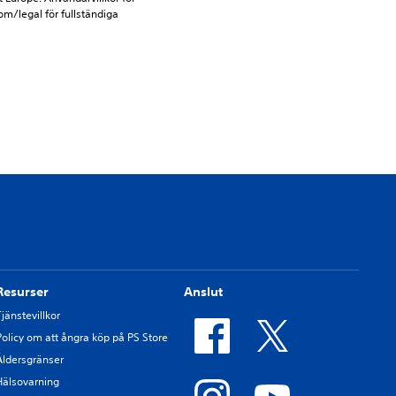
m/legal för fullständiga 
Resurser
Anslut
Tjänstevillkor
Policy om att ångra köp på PS Store
Åldersgränser
Hälsovarning