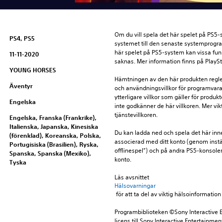
Om du vill spela det här spelet på PS5
PS4, PS5
systemet till den senaste systemprogr
här spelet på PS5-system kan vissa fun
11-11-2020
saknas. Mer information finns på PlayS
YOUNG HORSES
Hämtningen av den här produkten reglera
Äventyr
och användningsvillkor för programvara,
ytterligare villkor som gäller för produ
Engelska
inte godkänner de här villkoren. Mer vikt
tjänstevillkoren.
Engelska, Franska (Frankrike),
Italienska, Japanska, Kinesiska
Du kan ladda ned och spela det här inn
(förenklad), Koreanska, Polska,
associerad med ditt konto (genom instä
Portugisiska (Brasilien), Ryska,
offlinespel”) och på andra PS5-konsole
Spanska, Spanska (Mexiko),
konto.
Tyska
Läs avsnittet 
Hälsovarningar
 för att ta del av viktig hälsoinformat
Programbiblioteken ©Sony Interactive E
licens till Sony Interactive Entertainmen