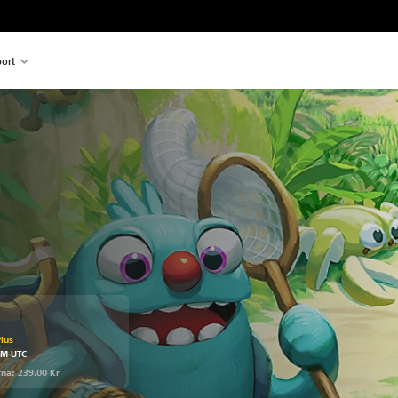
ort
ursprungspriset på 239.00 Kr
lus
PM UTC
rna: 239.00 Kr