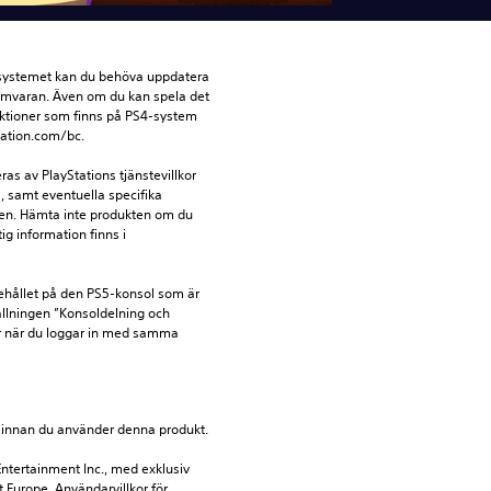
-systemet kan du behöva uppdatera 
amvaran. Även om du kan spela det 
ktioner som finns på PS4-system 
tation.com/bc.
s av PlayStations tjänstevillkor 
 samt eventuella specifika 
kten. Hämta inte produkten om du 
ig information finns i 
ehållet på den PS5-konsol som är 
llningen ”Konsoldelning och 
r när du loggar in med samma 
ion innan du använder denna produkt.
ntertainment Inc., med exklusiv 
t Europe. Användarvillkor för 