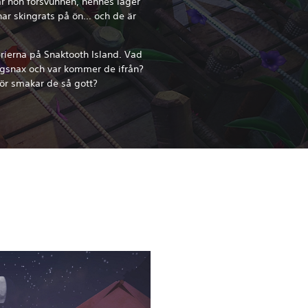
r hon försvunnen, hennes läger
har skingrats på ön… och de är
erierna på Snaktooth Island. Vad
ugsnax och var kommer de ifrån?
för smakar de så gott?