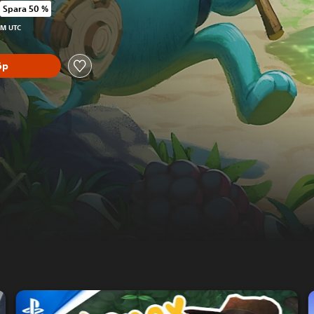
Spara 50 %
ursprungspriset på 239.00 Kr
PM UTC
öp