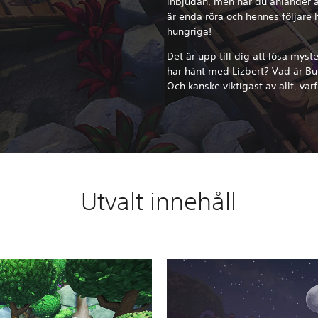
inbjudan, men när du anländer ä
är enda röra och hennes följare 
hungriga!
Det är upp till dig att lösa myst
har hänt med Lizbert? Vad är B
Och kanske viktigast av allt, var
Utvalt innehåll