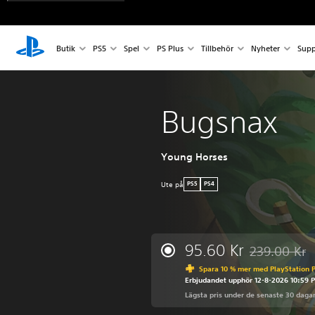
Butik
PS5
Spel
PS Plus
Tillbehör
Nyheter
Supp
Bugsnax
Young Horses
Ute på
PS5
PS4
95.60 Kr
239.00 Kr
Nedsatt från 
Spara 10 % mer med PlayStation P
Erbjudandet upphör 12-8-2026 10:59 
Lägsta pris under de senaste 30 daga