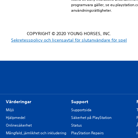
programvara gäller, se eu.playstation.co
användningsrättigheter.
COPYRIGHT © 2020 YOUNG HORSES, INC.
Sekretesspolicy och licensavtal för slutanvändare för spel
Värderingar
Support
Miljö
Supportsida
Hjälpmedel
Säkerhet på PlayStation
Onlinesäkerhet
Status
Mångfald, jämlikhet och inkludering
PlayStation Repairs