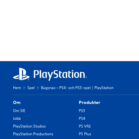
Hem
Spel
Bugsnax – PS4- och PS5-spel | PlayStation
Om
Produkter
Om SIE
PS5
Jobb
PS4
PlayStation Studios
PS VR2
PlayStation Productions
PS Plus