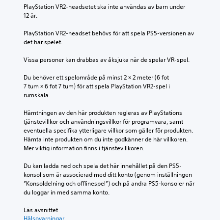
PlayStation VR2-headsetet ska inte användas av barn under 
12 år.
PlayStation VR2-headset behövs för att spela PS5-versionen av 
det här spelet.
Vissa personer kan drabbas av åksjuka när de spelar VR-spel.
Du behöver ett spelområde på minst 2 × 2 meter (6 fot 
7 tum × 6 fot 7 tum) för att spela PlayStation VR2-spel i 
rumskala.
Hämtningen av den här produkten regleras av PlayStations 
tjänstevillkor och användningsvillkor för programvara, samt 
eventuella specifika ytterligare villkor som gäller för produkten. 
Hämta inte produkten om du inte godkänner de här villkoren. 
Mer viktig information finns i tjänstevillkoren.
Du kan ladda ned och spela det här innehållet på den PS5-
konsol som är associerad med ditt konto (genom inställningen 
”Konsoldelning och offlinespel”) och på andra PS5-konsoler när 
du loggar in med samma konto.
Läs avsnittet 
Hälsovarningar