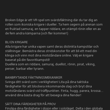
Broken Edge är ett VR-spel om svärdsfäktning där du tar dig an
rollen som ikoniska krigare i dueller. Ta hem segern på arenan som
en fruktad samuraj, en tapper riddare, en otämjd rōnin eller en av
de fem andra kämparna (och fler kommer!)
BLI EN KRIGARE
Alla krigare har unika vapen samt deras distinkta kampstilar och
ställningar. Bemästra deras stridskonster för att bli ett med din
klinga och vinn mot dina motståndare online. Välj en krigare
baserat på din favoritkampstil!
Duellera som en riddare, samuraj, duellist, rōnin, pirat, viking,
perser, barbar eller tyrann.
BANBRYTANDE FÄKTNINGSMEKANIKER
Svinga ditt svärd som i verkligheten! Lita på dina taktiska
färdigheter för att blockera inkommande slag och bryt dina
motståndares svärd vid träffpunkten. Finta, hugg, parera, krossa...
använd dina bästa drag för att besegra dina fiender!
SÄTT DINA FÄRDIGHETER PÅ PROV
Finslipa dina färdigheter i dojon eller i sololäget. Delta i den globala