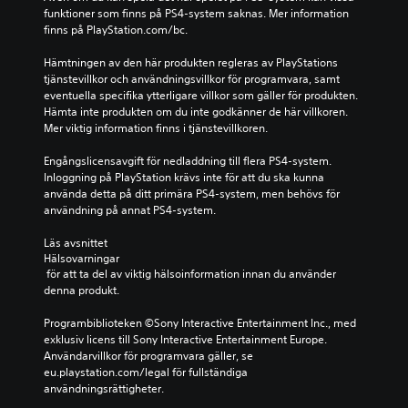
funktioner som finns på PS4-system saknas. Mer information 
finns på PlayStation.com/bc.
Hämtningen av den här produkten regleras av PlayStations 
tjänstevillkor och användningsvillkor för programvara, samt 
eventuella specifika ytterligare villkor som gäller för produkten. 
Hämta inte produkten om du inte godkänner de här villkoren. 
Mer viktig information finns i tjänstevillkoren.
Engångslicensavgift för nedladdning till flera PS4-system. 
Inloggning på PlayStation krävs inte för att du ska kunna 
använda detta på ditt primära PS4-system, men behövs för 
användning på annat PS4-system.
Läs avsnittet 
Hälsovarningar
 för att ta del av viktig hälsoinformation innan du använder 
denna produkt.
Programbiblioteken ©Sony Interactive Entertainment Inc., med 
exklusiv licens till Sony Interactive Entertainment Europe. 
Användarvillkor för programvara gäller, se 
eu.playstation.com/legal för fullständiga 
användningsrättigheter.