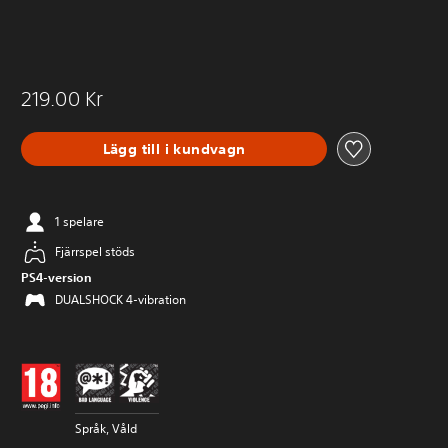
219.00 Kr
Lägg till i kundvagn
1 spelare
Fjärrspel stöds
PS4-version
DUALSHOCK 4-vibration
Språk, Våld