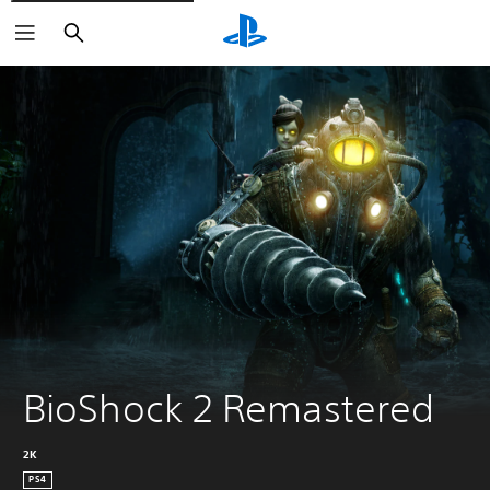
Sök
BioShock 2 Remastered
2K
PS4