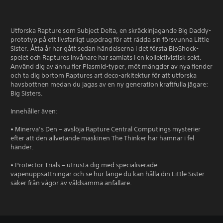
Utforska Rapture som Subject Delta, en skräckinjagande Big Daddy-
prototyp på ett livsfarligt uppdrag för att rädda sin försvunna Little
Sister. Åtta år har gått sedan händelserna i det första BioShock-
spelet och Raptures invånare har samlats i en kollektivistisk sekt.
Använd dig av ännu fler Plasmid-typer, möt mängder av nya fiender
och ta dig bortom Raptures art deco-arkitektur för att utforska
havsbottnen medan du jagas av en ny generation kraftfulla jägare:
Big Sisters.
Innehåller även:
• Minerva’s Den – avslöja Rapture Central Computings mysterier
efter att den allvetande maskinen The Thinker har hamnar i fel
händer.
• Protector Trials – utrusta dig med specialiserade
vapenuppsättningar och se hur länge du kan hålla din Little Sister
säker från vågor av våldsamma anfallare.