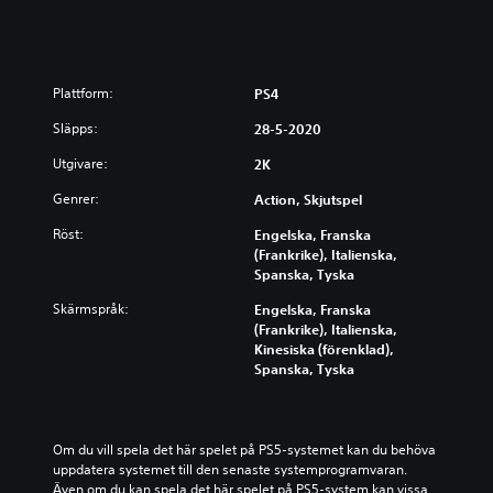
Plattform:
PS4
Släpps:
28-5-2020
Utgivare:
2K
Genrer:
Action, Skjutspel
Röst:
Engelska, Franska
(Frankrike), Italienska,
Spanska, Tyska
Skärmspråk:
Engelska, Franska
(Frankrike), Italienska,
Kinesiska (förenklad),
Spanska, Tyska
Om du vill spela det här spelet på PS5-systemet kan du behöva 
uppdatera systemet till den senaste systemprogramvaran. 
Även om du kan spela det här spelet på PS5-system kan vissa 