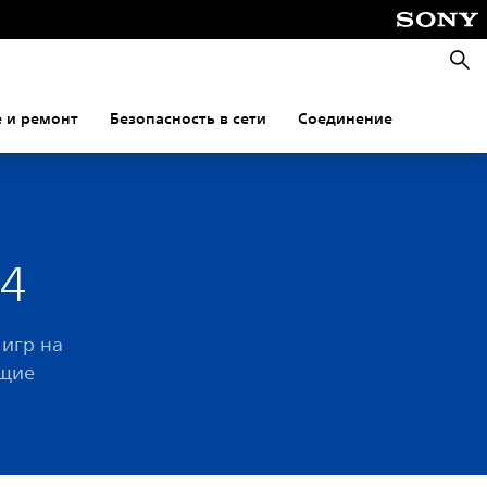
Поис
 и ремонт
Безопасность в сети
Соединение
S4
 игр на
ющие