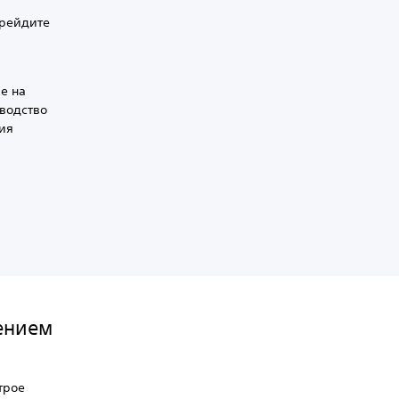
ерейдите
е на
оводство
ия
ением
трое