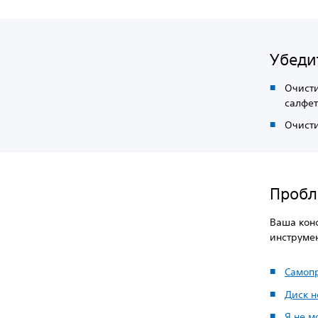
Убедит
Очисти
салфет
Очисти
Пробл
Ваша конс
инструмен
Самоп
Диск н
Я не м