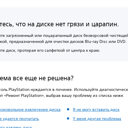
есь, что на диске нет грязи и царапин.
те загрязненный или поцарапанный диск безворсовой чистяще
кой, предназначенной для очистки дисков Blu-ray Disc или DVD
те диск, протирая его салфеткой от центра к краю.
ема все еще не решена?
оль PlayStation нуждается в починке. Используйте диагностичес
т «Ремонт PlayStation», выбрав вашу проблему из списка ниже.
роизвольное извлечение диска
Я не могу вставить диск
е удается прочитать
У меня другая проблема
огу извлечь диск