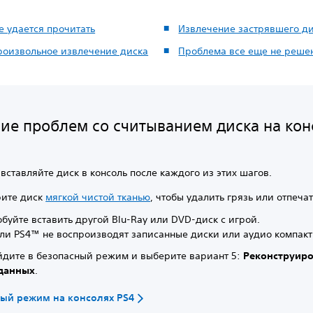
е удается прочитать
Извлечение застрявшего д
роизвольное извлечение диска
Проблема все еще не реше
ие проблем со считыванием диска на ко
вставляйте диск в консоль после каждого из этих шагов.
рите диск
мягкой чистой тканью
, чтобы удалить грязь или отпечат
буйте вставить другой Blu-Ray или DVD-диск с игрой.
ли PS4™ не воспроизводят записанные диски или аудио компакт
дите в безопасный режим и выберите вариант 5:
Реконструиро
 данных
.
ый режим на консолях PS4