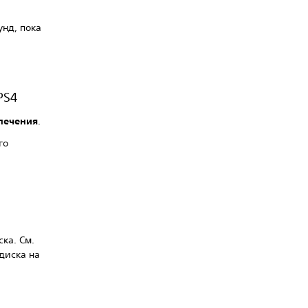
унд, пока
PS4
печения
.
го
ка. См.
диска на