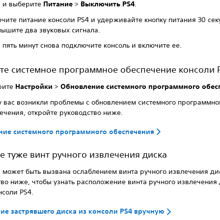
, и выберите
Питание
>
Выключить PS4
.
чите питание консоли PS4 и удерживайте кнопку питания 30 сек
лышите два звуковых сигнала.
 пять минут снова подключите консоль и включите ее.
те системное программное обеспечение консоли 
рите
Настройки
>
Обновление системного программного обес
у вас возникли проблемы с обновлением системного программно
ечения, откройте руководство ниже.
ние системного программного обеспечения
е туже винт ручного извлечения диска
 может быть вызвана ослаблением винта ручного извлечения дис
во ниже, чтобы узнать расположение винта ручного извлечения 
нсоли PS4.
ие застрявшего диска из консоли PS4 вручную