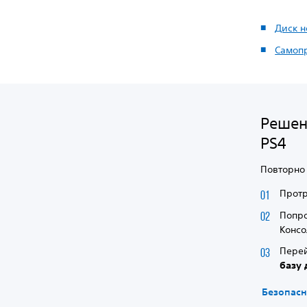
Диск н
Самоп
Решен
PS4
Повторно 
Прот
Попро
Консо
Перей
базу
Безопасн