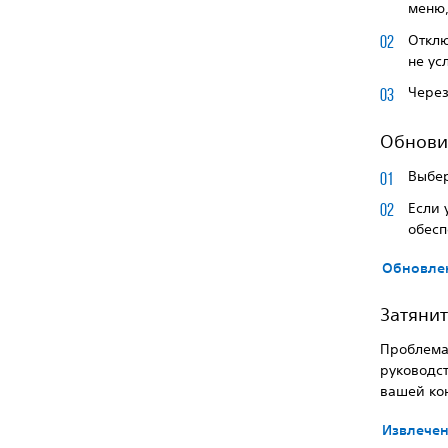
меню
Отклю
не ус
Через
Обнови
Выбе
Если 
обесп
Обновле
Затянит
Проблема
руководст
вашей ко
Извлечен