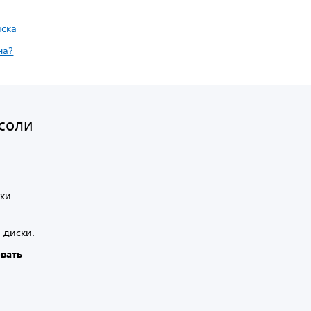
иска
на?
нсоли
ки.
-диски.
вать