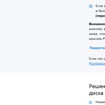
Если
в без
(пер
Внимани
консоли,
ниже, чт
консоли P
Переуста
Если эти
PlayStatio
Решен
диска
Нажми