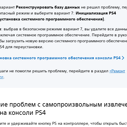
 вариант
Реконструировать базу данных
не решил проблему, п
опасный режим и выберите вариант 7:
Инициализация PS4
еустановка системного программного обеспечения)
.
е
: выбрав в безопасном режиме вариант 7, вы удалите все данны
 включая системное программное обеспечение. Перейдите в рук
обы загрузить новую версию системного программного обеспечен
S4 для переустановки.
новка системного программного обеспечения консоли PS4
 шаги не помогли решить проблему, перейдите в раздел
«Ремонт
n»
.
ие проблем с самопроизвольным извлеч
 на консоли PS4
те и удерживайте кнопку PS на контроллере, чтобы открыть быс