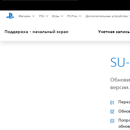
Магазин
PS5
Игры
PS Plus
Дополнительные устройства
Поддержка – начальный экран
Учетная запись
SU-
Обнови
версии.
Перез
Обнов
Попро
обнов