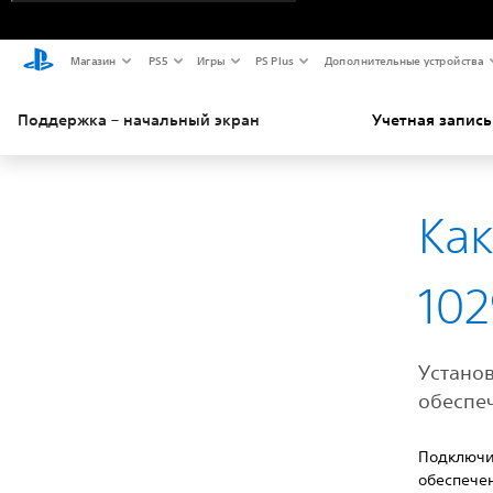
Магазин
PS5
Игры
PS Plus
Дополнительные устройства
Поддержка – начальный экран
Учетная запись
Как
102
Устано
обеспе
Подключит
обеспече