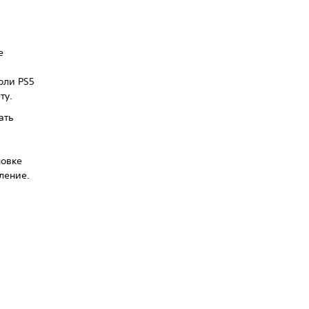
е
оли PS5
ту.
ать
о
новке
ление.