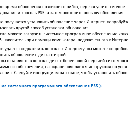
во время обновления возникнет ошибка, перезапустите сетевое
дование и консоль PS5, а затем повторите попытку обновления.
не получается установить обновление через Интернет, попробуйт
ьзовать другой способ установки обновления.
кже можете загрузить системное программное обеспечение конс
B-накопитель при помощи компьютера, подключенного к Интерне
не удается подключить консоль к Интернету, вы можете попробов
овить обновление с диска с игрой.
 вы вставляете в консоль диск с более новой версией системног
аммного обеспечения, на экране появляется инструкция по уста
ления. Следуйте инструкциям на экране, чтобы установить обнов
ие системного программного обеспечения PS5