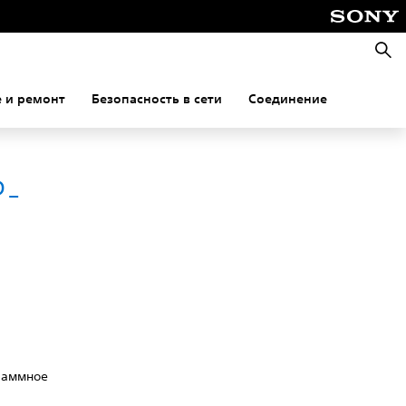
Поис
 и ремонт
Безопасность в сети
Соединение
P-
о
граммное