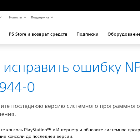
Новости
Поддержка
PS Store и возврат средств
Подписки
Оборудование
 исправить ошибку N
944-0
вите последнюю версию системного программног
чения.
е консоль PlayStation®5 к Интернету и обновите системное про
ние консоли до последней версии.