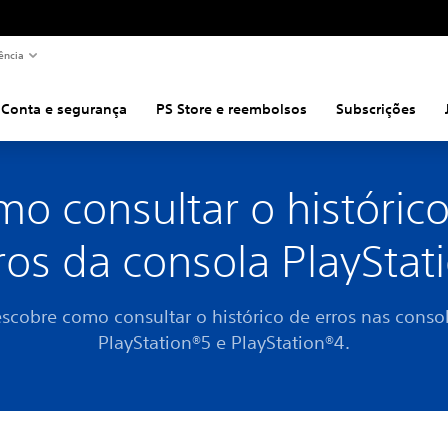
ência
Conta e segurança
PS Store e reembolsos
Subscrições
o consultar o históric
ros da consola PlayStat
scobre como consultar o histórico de erros nas conso
PlayStation®5 e PlayStation®4.