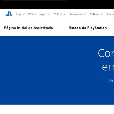
Loja
PS5
Jogos
PS Plus
Acessórios
Notícias
Assist
Página inicial da Assistência
Estado da PlayStation
Com
er
De