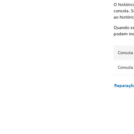
O históric
consola. 
ao históri
Quando sel
podem incl
Consola 
Consola 
Reparaçõe