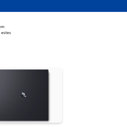
gem
 estes