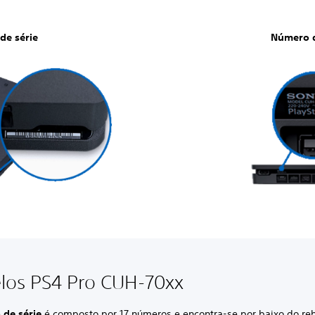
de série
Número 
los PS4 Pro CUH-70xx
 de série
é composto por 17 números e encontra-se por baixo do re