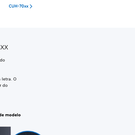
CUH-70xx
2xx
 do
 letra. O
r do
de modelo