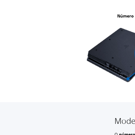
Número 
Mode
O
número