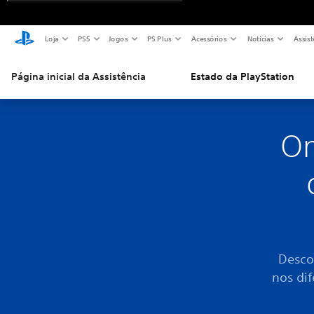
Loja
PS5
Jogos
PS Plus
Acessórios
Notícias
Assist
Página inicial da Assistência
Estado da PlayStation
On
Desco
nos di