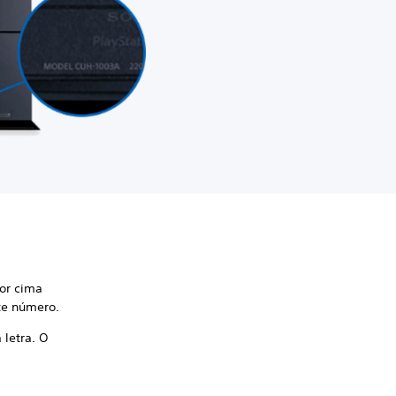
or cima
ste número.
 letra. O