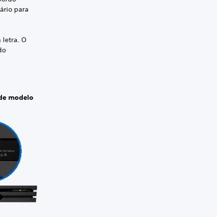
rário para
 letra. O
do
de modelo