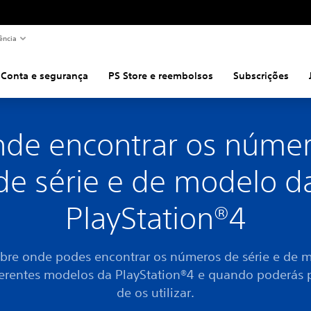
ência
Conta e segurança
PS Store e reembolsos
Subscrições
de encontrar os núme
de série e de modelo d
PlayStation®4
bre onde podes encontrar os números de série e de 
ferentes modelos da PlayStation®4 e quando poderás p
de os utilizar.