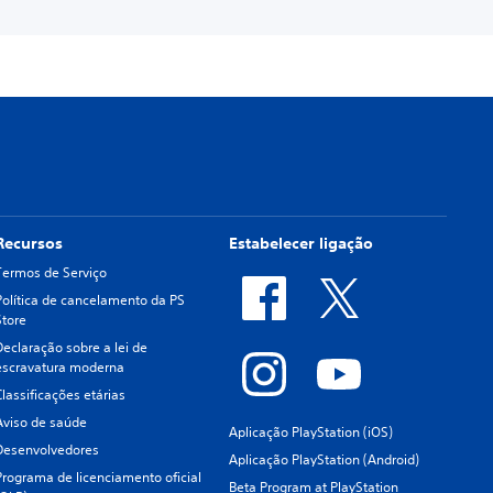
Recursos
Estabelecer ligação
Termos de Serviço
Política de cancelamento da PS
Store
Declaração sobre a lei de
escravatura moderna
Classificações etárias
Aviso de saúde
Aplicação PlayStation (iOS)
Desenvolvedores
Aplicação PlayStation (Android)
Programa de licenciamento oficial
Beta Program at PlayStation