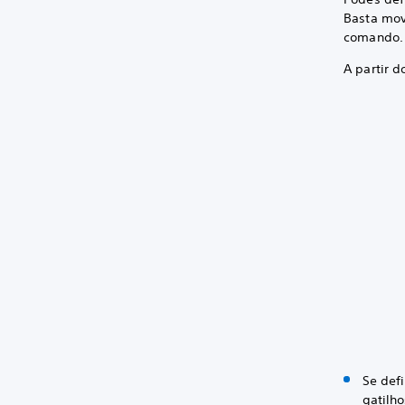
Basta move
comando.
A partir d
Se defi
gatilh