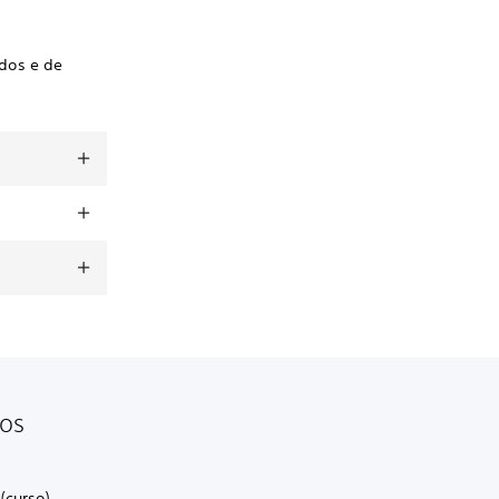
dos e de
dos
(curso).