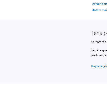
Definir per
Obtém mais
Tens 
Se tivere
Se já exp
problemas
Reparaçõe