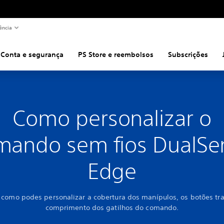
ência
Conta e segurança
PS Store e reembolsos
Subscrições
Como personalizar o
mando sem fios DualSe
Edge
como podes personalizar a cobertura dos manípulos, os botões tra
comprimento dos gatilhos do comando.