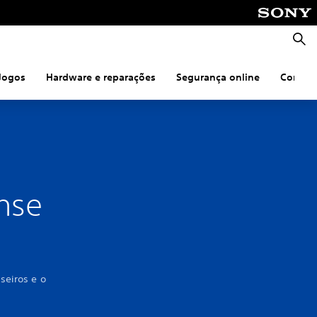
Pesqu
Jogos
Hardware e reparações
Segurança online
Coneti
nse
seiros e o