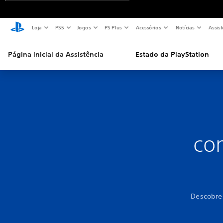
Loja
PS5
Jogos
PS Plus
Acessórios
Notícias
Assist
Página inicial da Assistência
Estado da PlayStation
co
Descobre 