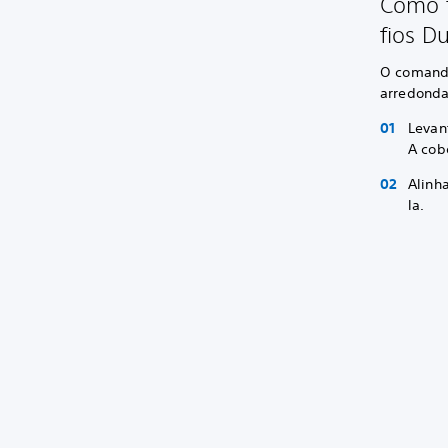
Como t
fios D
O comando
arredonda
Levan
A cobe
Alinh
la.