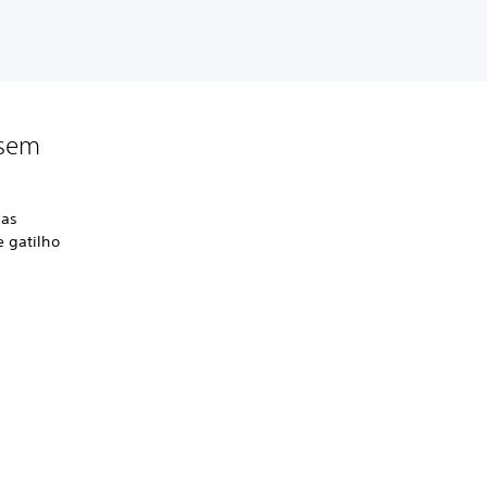
 sem
 as
e gatilho