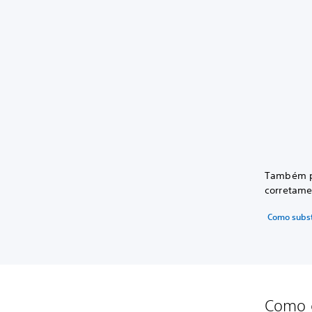
Também po
corretame
Como subst
Como c