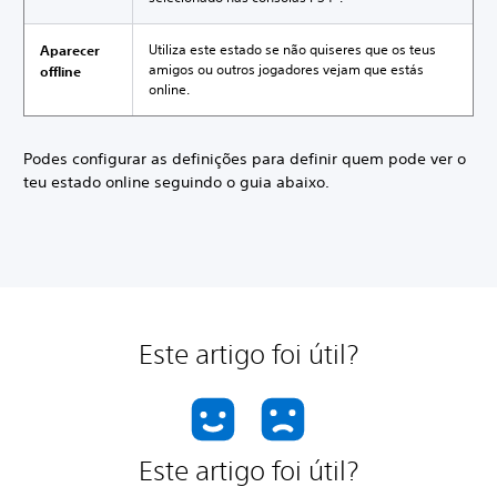
Utiliza este estado se não quiseres que os teus
Aparecer
amigos ou outros jogadores vejam que estás
offline
online.
Podes configurar as definições para definir quem pode ver o
teu estado online seguindo o guia abaixo.
Este artigo foi útil?
Este artigo foi útil?