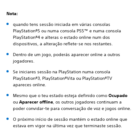
Nota:
quando tens sessão iniciada em várias consolas
PlayStation®5 ou numa consola PS5™ e numa consola
PlayStation®4 e alteras o estado online num dos
dispositivos, a alteração reflete-se nos restantes.
Dentro de um jogo, poderás aparecer online a outros
jogadores.
Se iniciares sessão na PlayStation numa consola
PlayStation®3, PlayStation®Vita ou PlayStation®TV
apareces online.
Mesmo que o teu estado esteja definido como
Ocupado
ou
Aparecer offline
, os outros jogadores continuam a
poder convidar-te para conversação de voz e jogos online.
O próximo início de sessão mantém o estado online que
estava em vigor na última vez que terminaste sessão.