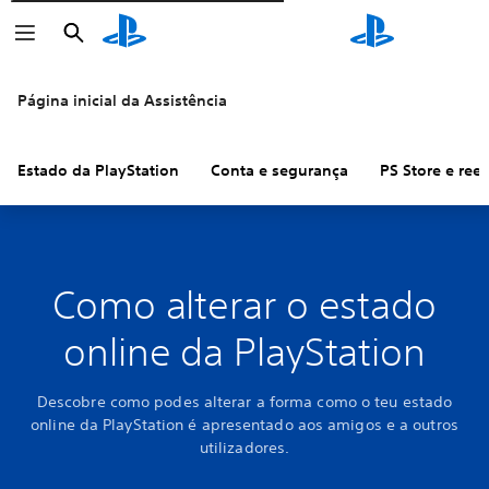
Pesquisar
Pesquisar
Página inicial da Assistência
Estado da PlayStation
Conta e segurança
PS Store e re
Como alterar o estado
online da PlayStation
Descobre como podes alterar a forma como o teu estado
online da PlayStation é apresentado aos amigos e a outros
utilizadores.