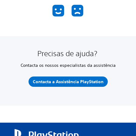
Precisas de ajuda?
Contacta os nossos especialistas da assistência
Contacta a Assistência PlayStation