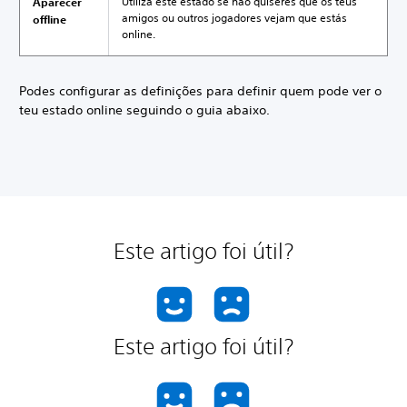
Utiliza este estado se não quiseres que os teus
Aparecer
amigos ou outros jogadores vejam que estás
offline
online.
Podes configurar as definições para definir quem pode ver o
teu estado online seguindo o guia abaixo.
Este artigo foi útil?
Este artigo foi útil?