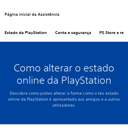
Página inicial da Assistência
Estado da PlayStation
Conta e segurança
PS Store e re
Como alterar o estado
online da PlayStation
Descobre como podes alterar a forma como o teu estado
online da PlayStation é apresentado aos amigos e a outros
utilizadores.