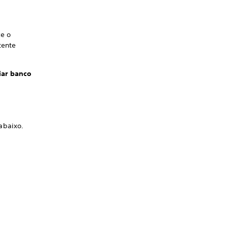
ce o
tente
iar banco
abaixo.