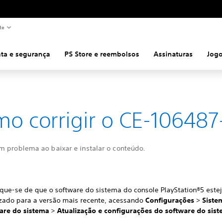
te
ta e segurança
PS Store e reembolsos
Assinaturas
Jog
o corrigir o CE-106487
m problema ao baixar e instalar o conteúdo.
fique-se de que o software do sistema do console PlayStation®5 este
izado para a versão mais recente, acessando
Configurações
>
Sist
are do sistema
>
Atualização e configurações do software do sis