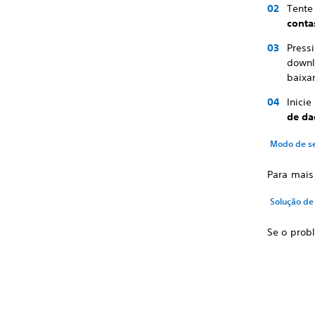
Tente
conta
Pressi
downl
baixa
Inici
de d
Modo de se
Para mais
Solução de
Se o prob