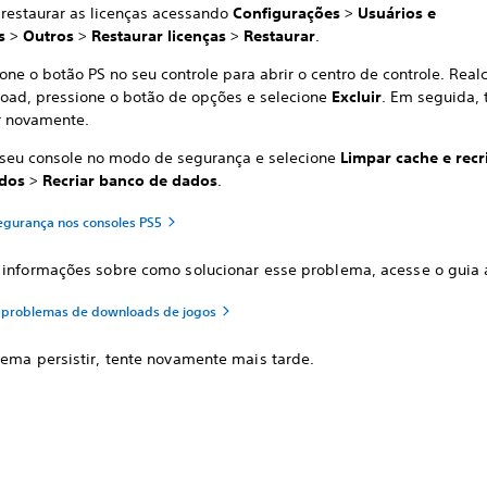
 restaurar as licenças acessando
Configurações
>
Usuários e
s
>
Outros
>
Restaurar licenças
>
Restaurar
.
one o botão PS no seu controle para abrir o centro de controle. Real
oad, pressione o botão de opções e selecione
Excluir
.
Em seguida, 
r novamente.
e seu console no modo de segurança e selecione
Limpar cache e recr
ados
>
Recriar banco de dados
.
gurança nos consoles PS5
 informações sobre como solucionar esse problema, acesse o guia 
 problemas de downloads de jogos
lema persistir, tente novamente mais tarde.