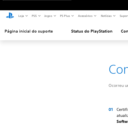
Loja
PS5
Jogos
PS Plus
Acessórios
Notícias
Supor
Página inicial do suporte
Status do PlayStation
Con
Com
Ocorreu u
Certi
atual
Softw