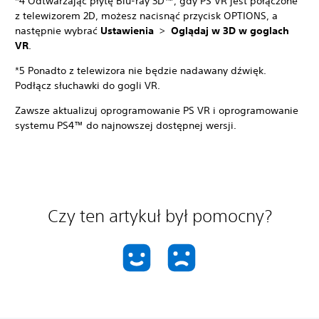
*4 Odtwarzając płytę Blu-ray 3D™, gdy PS VR jest połączone
z telewizorem 2D, możesz nacisnąć przycisk OPTIONS, a
następnie wybrać
Ustawienia
>
Oglądaj w 3D w goglach
VR
.
*5 Ponadto z telewizora nie będzie nadawany dźwięk.
Podłącz słuchawki do gogli VR.
Zawsze aktualizuj oprogramowanie PS VR i oprogramowanie
systemu PS4™ do najnowszej dostępnej wersji.
Czy ten artykuł był pomocny?