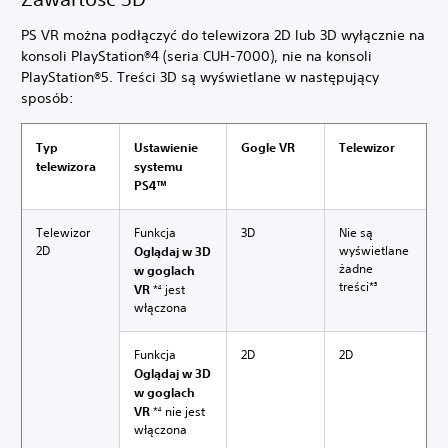
PS VR można podłączyć do telewizora 2D lub 3D wyłącznie na
konsoli PlayStation®4 (seria CUH-7000), nie na konsoli
PlayStation®5. Treści 3D są wyświetlane w następujący
sposób:
Typ
Ustawienie
Gogle VR
Telewizor
telewizora
systemu
PS4™
Telewizor
Funkcja
3D
Nie są
2D
wyświetlane
Oglądaj w 3D
żadne
w goglach
treści*
VR
*
jest
5
4
włączona
Funkcja
2D
2D
Oglądaj w 3D
w goglach
VR
*
nie jest
4
włączona