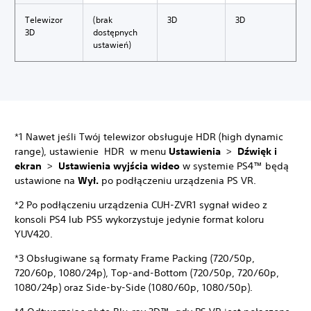
Telewizor
(brak
3D
3D
3D
dostępnych
ustawień)
*1 Nawet jeśli Twój telewizor obsługuje HDR (high dynamic
range), ustawienie HDR w menu
Ustawienia
>
Dźwięk i
ekran
>
Ustawienia wyjścia wideo
w systemie PS4™ będą
ustawione na
Wył.
po podłączeniu urządzenia PS VR.
*2 Po podłączeniu urządzenia CUH-ZVR1 sygnał wideo z
konsoli PS4 lub PS5 wykorzystuje jedynie format koloru
YUV420.
*3 Obsługiwane są formaty Frame Packing (720/50p,
720/60p, 1080/24p), Top-and-Bottom (720/50p, 720/60p,
1080/24p) oraz Side-by-Side (1080/60p, 1080/50p).