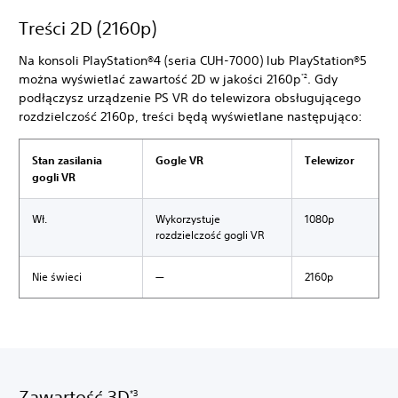
Treści 2D (2160p)
Na konsoli PlayStation®4 (seria CUH-7000) lub PlayStation®5
można wyświetlać zawartość 2D w jakości 2160p
. Gdy
*2
podłączysz urządzenie PS VR do telewizora obsługującego
rozdzielczość 2160p, treści będą wyświetlane następująco:
Stan zasilania
Gogle VR
Telewizor
gogli VR
Wł.
Wykorzystuje
1080p
rozdzielczość gogli VR
Nie świeci
―
2160p
Zawartość 3D
*3