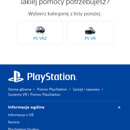
Jakiej pomocy potrzebujesz?
Wybierz kategorię z listy poniżej:
PS VR2
PS VR
Strona główna
Pomoc PlayStation
Sprzęt i naprawy
Systemy VR | Pomoc PlayStation
Informacje ogólne
Informacje o SIE
Kariera
PlayStation Studios