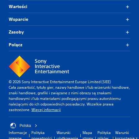
Wartości
Wsparcie
Zasoby
Połącz
© 2026 Sony Interactive Entertainment Europe Limited (SIEE)
Cała zawartość, tytuły gier, nazwy handlowe i/lub wizerunki handlowe,
znaki handlowe, grafiki i związane z nimi obrazy są znakami
handlowymi i/lub materiałami podlegającymi prawu autorskiemu
należącymi do ich odpowiednich posiadaczy. Wszelkie prawa
zastrzeżone.
Więcej informacji
Polska
Informacje
Polityka
Warunki
Mapa
Polityka
Warunki
prawne
prywatności
użytkowania
strony
plików
korzystania z