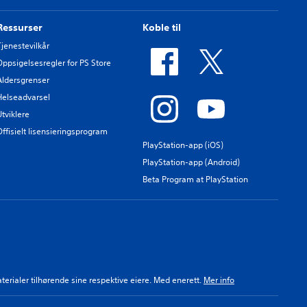
Ressurser
Koble til
Tjenestevilkår
Oppsigelsesregler for PS Store
Aldersgrenser
Helseadvarsel
Utviklere
Offisielt lisensieringsprogram
PlayStation-app (iOS)
PlayStation-app (Android)
Beta Program at PlayStation
aterialer tilhørende sine respektive eiere. Med enerett.
Mer info