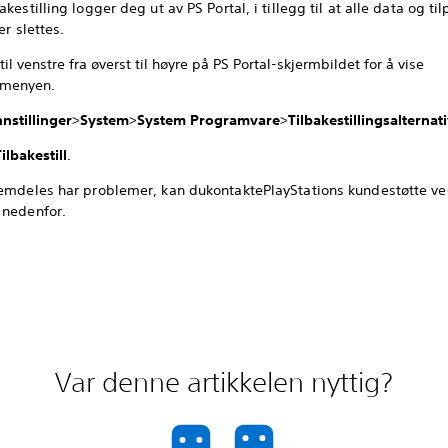
akestilling logger deg ut av PS Portal, i tillegg til at alle data og t
er slettes.
til venstre fra øverst til høyre på PS Portal-skjermbildet for å vise
gmenyen.
nnstillinger
>
System
>
System Programvare
>
Tilbakestillingsalternat
Tilbakestill
.
remdeles har problemer, kan dukontaktePlayStations kundestøtte ve
 nedenfor.
Var denne artikkelen nyttig?