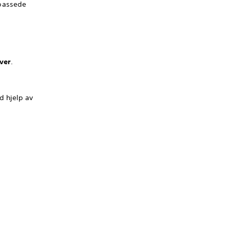
ilpassede
iver
.
d hjelp av