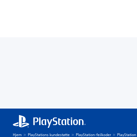
Hjem
PlayStations kundestøtte
PlayStation-feilkoder
PlayStation 