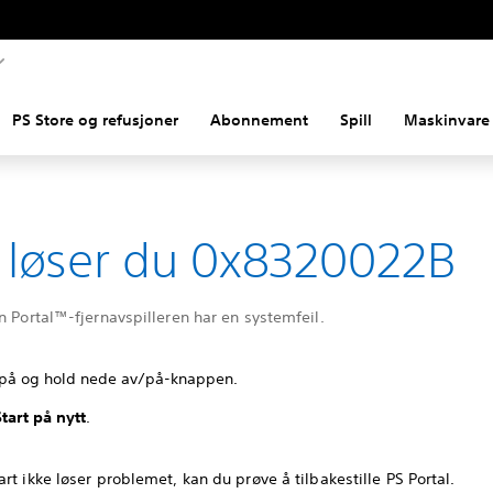
PS Store og refusjoner
Abonnement
Spill
Maskinvare 
k løser du 0x8320022B
n Portal™-fjernavspilleren har en systemfeil.
 på og hold nede av/på-knappen.
Start på nytt
.
rt ikke løser problemet, kan du prøve å tilbakestille PS Portal.