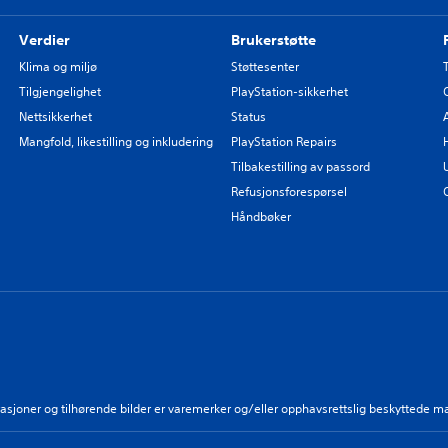
Verdier
Brukerstøtte
Klima og miljø
Støttesenter
Tilgjengelighet
PlayStation-sikkerhet
Nettsikkerhet
Status
Mangfold, likestilling og inkludering
PlayStation Repairs
Tilbakestilling av passord
Refusjonsforespørsel
Håndbøker
strasjoner og tilhørende bilder er varemerker og/eller opphavsrettslig beskyttede m