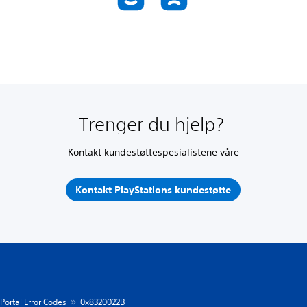
Trenger du hjelp?
Kontakt kundestøttespesialistene våre
Kontakt PlayStations kundestøtte
Portal Error Codes
0x8320022B