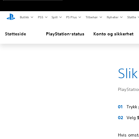
Butikk
PS5
Spill
PS Plus
Tilbehør
Nyheter
Støtte
Støtteside
PlayStation-status
Konto og sikkerhet
Sli
PlayStatio
Trykk
Velg
Hvis omsta