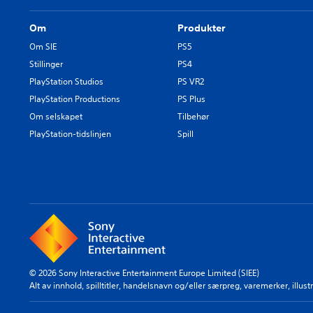
Om
Produkter
Om SIE
PS5
Stillinger
PS4
PlayStation Studios
PS VR2
PlayStation Productions
PS Plus
Om selskapet
Tilbehør
PlayStation-tidslinjen
Spill
© 2026 Sony Interactive Entertainment Europe Limited (SIEE)
Alt av innhold, spilltitler, handelsnavn og/eller særpreg, varemerker, illu