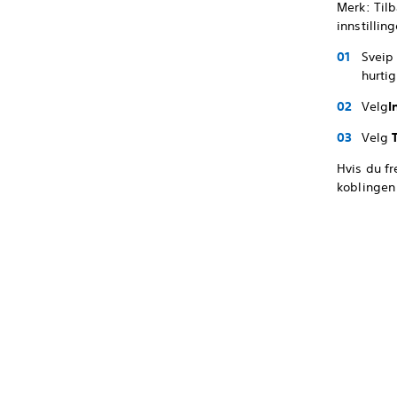
Merk: Tilb
innstilling
Sveip 
hurti
Velg
I
Velg
Hvis du f
koblingen