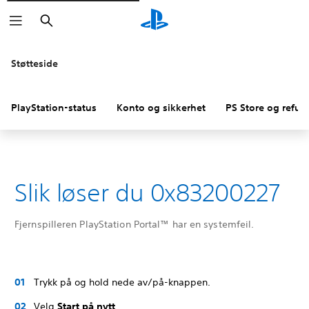
Søk
Støtteside
PlayStation-status
Konto og sikkerhet
PS Store og refus
Slik løser du 0x83200227
Fjernspilleren PlayStation Portal™ har en systemfeil.
Trykk på og hold nede av/på-knappen.
Velg
Start på nytt
.