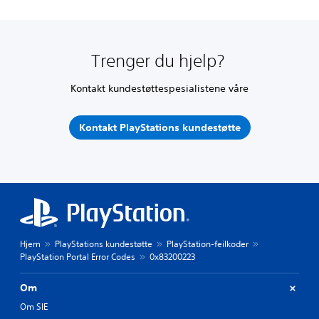
Trenger du hjelp?
Kontakt kundestøttespesialistene våre
Kontakt PlayStations kundestøtte
Hjem
PlayStations kundestøtte
PlayStation-feilkoder
PlayStation Portal Error Codes
0x83200223
Om
Om SIE